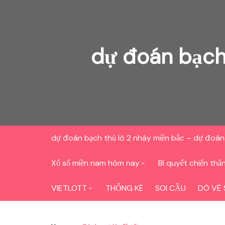
Skip
to
content
dự đoán bạch 
dự đoán bạch thủ lô 2 nháy miền bắc – dự đoán
Xổ số miền nam hôm nay
Bí quyết chiến thắ
chốt chính xác bao lô miền
VIETLOTT
THỐNG KÊ
SOI CẦU
DÒ VÉ 
nam
KẾT QUẢ XỔ SỐ VIETLOTT
chốt chính xác cặp xíu chủ
HÔM NAY