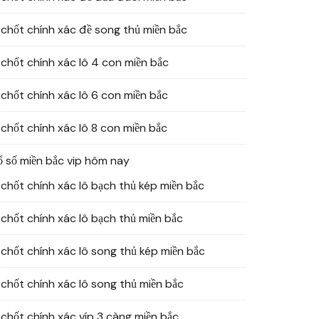
chốt chính xác đề song thủ miền bắc
chốt chính xác lô 4 con miền bắc
chốt chính xác lô 6 con miền bắc
chốt chính xác lô 8 con miền bắc
ổ số miền bắc vip hôm nay
chốt chính xác lô bạch thủ kép miền bắc
chốt chính xác lô bạch thủ miền bắc
chốt chính xác lô song thủ kép miền bắc
chốt chính xác lô song thủ miền bắc
chốt chính xác víp 3 càng miền bắc