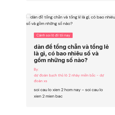
Cánh soi lô đề tối nay
dàn đề tổng chẵn và tổng lẻ
là gì, có bao nhiêu số và
gồm những số nào?
By:
dự đoán bạch thủ lô 2 nháy miền bắc - dự
đoán xs
soi cau lo xien 2 hom nay – soi cau lo
xien 2 mien bac