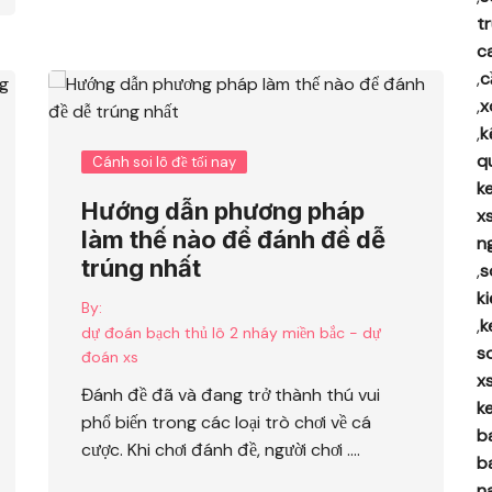
t
c
,
c
,
x
,
k
q
Cánh soi lô đề tối nay
k
Hướng dẫn phương pháp
x
làm thế nào để đánh đề dễ
n
trúng nhất
,
s
k
By:
,
k
dự đoán bạch thủ lô 2 nháy miền bắc - dự
s
đoán xs
x
Đánh đề đã và đang trở thành thú vui
k
phổ biến trong các loại trò chơi về cá
b
cược. Khi chơi đánh đề, người chơi ….
b
n