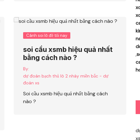
x
x
c
k
Cánh soi lô đề tối nay
n
d
soi cầu xsmb hiệu quả nhất
,
s
bằng cách nào ?
c
By:
h
dự đoán bạch thủ lô 2 nháy miền bắc - dự
đoán xs
Soi cầu xsmb hiệu quả nhất bằng cách
nào ?
d
x