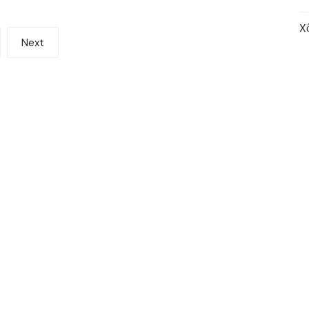
X
Next