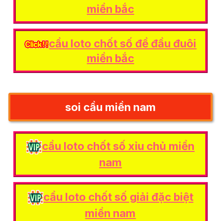
miền bắc
cầu loto chốt số đề đầu đuôi
miền bắc
soi cầu miền nam
cầu loto chốt số xỉu chủ miền
nam
cầu loto chốt số giải đặc biệt
miền nam