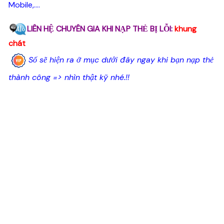
Mobile,….
LIÊN HỆ CHUYÊN GIA KHI NẠP THẺ BỊ LỖI:
khung
chát
Số sẽ hiện ra ở mục dưới đây ngay khi bạn nạp thẻ
thành công => nhìn thật kỹ nhé.!!