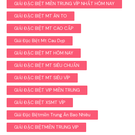
GIẢI ĐẶC BIỆT MIỀN TRUNG VÍP NHẤT HÔM NAY
GIẢI ĐẶC BIỆT MT ĂN TO
GIẢI ĐẶC BIỆT MT CAO CẤP
Giải Đặc Biệt Mt Cau Dẹp
GIẢI ĐẶC BIỆT MT HÔM NAY
GIẢI ĐẶC BIỆT MT SIÊU CHUẨN
GIẢI ĐẶC BIỆT MT SIÊU VÍP
GIẢI ĐẶC BIỆT VIP MIỀN TRUNG
GIẢI ĐẶC BIỆT XSMT VÍP
Giải Đặc Biệtmiền Trung Ăn Bao Nhiêu
GIẢI ĐẶC BIỆTMIỀN TRUNG VIP