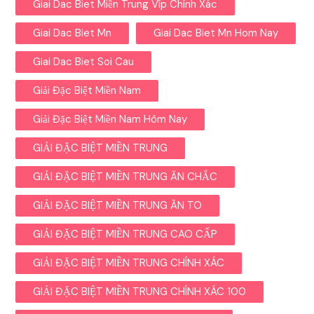
Giai Dac Biet Miền Trung Víp Chính Xác
Giai Dac Biet Mn
Giai Dac Biet Mn Hom Nay
Giai Dac Biet Soi Cau
Giải Đặc Biệt Miền Nam
Giải Đặc Biệt Miền Nam Hôm Nay
GIẢI ĐẶC BIỆT MIỀN TRUNG
GIẢI ĐẶC BIỆT MIỀN TRUNG ĂN CHẮC
GIẢI ĐẶC BIỆT MIỀN TRUNG ĂN TO
GIẢI ĐẶC BIỆT MIỀN TRUNG CAO CẤP
GIẢI ĐẶC BIỆT MIỀN TRUNG CHÍNH XÁC
GIẢI ĐẶC BIỆT MIỀN TRUNG CHÍNH XÁC 100