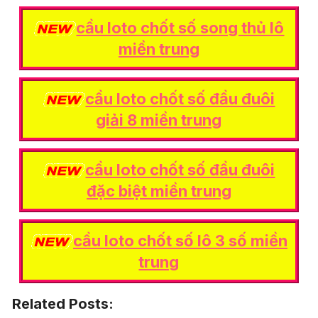
cầu loto chốt số song thủ lô
miền trung
cầu loto chốt số đầu đuôi
giải 8 miền trung
cầu loto chốt số đầu đuôi
đặc biệt miền trung
cầu loto chốt số lô 3 số miền
trung
Related Posts: