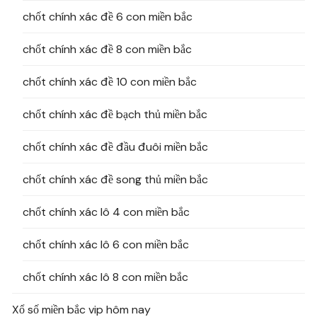
chốt chính xác đề 6 con miền bắc
chốt chính xác đề 8 con miền bắc
chốt chính xác đề 10 con miền bắc
chốt chính xác đề bạch thủ miền bắc
chốt chính xác đề đầu đuôi miền bắc
chốt chính xác đề song thủ miền bắc
chốt chính xác lô 4 con miền bắc
chốt chính xác lô 6 con miền bắc
chốt chính xác lô 8 con miền bắc
Xổ số miền bắc vip hôm nay