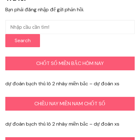
Bạn phải
đăng nhập
để gửi phản hồi.
Search
CHỐT SỐ MIỀN BẮC HÔM NAY
dự đoán bạch thủ lô 2 nháy miền bắc – dự đoán xs
CHIỀU NAY MIỀN NAM CHỐT SỐ
dự đoán bạch thủ lô 2 nháy miền bắc – dự đoán xs