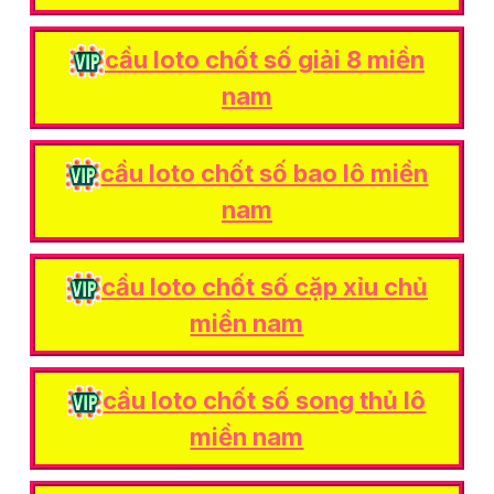
cầu loto chốt số giải 8 miền
nam
cầu loto chốt số bao lô miền
nam
cầu loto chốt số cặp xỉu chủ
miền nam
cầu loto chốt số song thủ lô
miền nam