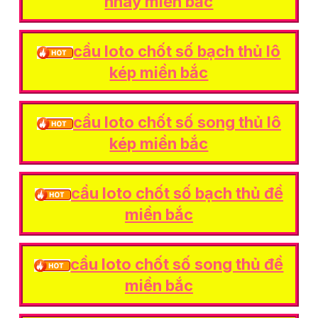
nháy miền bắc
cầu loto chốt số bạch thủ lô
kép miền bắc
cầu loto chốt số song thủ lô
kép miền bắc
cầu loto chốt số bạch thủ đề
miền bắc
cầu loto chốt số song thủ đề
miền bắc