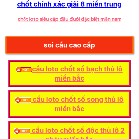
chốt chính xác giải 8 miền trung
chốt loto siêu cấp đầu đuôi đặc biệt miền nam
soi cầu cao cấp
cầu loto chốt số bạch thủ lô
miền bắc
cầu loto chốt số song thủ lô
miền bắc
cầu loto chốt số độc thủ lô 2