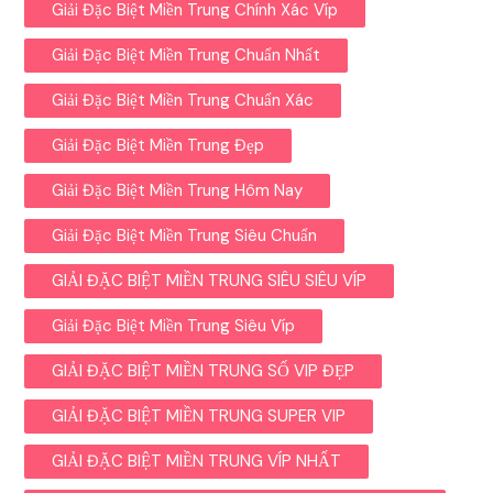
Giải Đặc Biệt Miền Trung Chính Xác Víp
Giải Đặc Biệt Miền Trung Chuẩn Nhất
Giải Đặc Biệt Miền Trung Chuẩn Xác
Giải Đặc Biệt Miền Trung Đẹp
Giải Đặc Biệt Miền Trung Hôm Nay
Giải Đặc Biệt Miền Trung Siêu Chuẩn
GIẢI ĐẶC BIỆT MIỀN TRUNG SIÊU SIÊU VÍP
Giải Đặc Biệt Miền Trung Siêu Víp
GIẢI ĐẶC BIỆT MIỀN TRUNG SỐ VIP ĐẸP
GIẢI ĐẶC BIỆT MIỀN TRUNG SUPER VIP
GIẢI ĐẶC BIỆT MIỀN TRUNG VÍP NHẤT