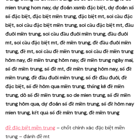
mien trung hom nay, dự đoán xsmb đặc biệt, dự đoán xổ
số đặc biệt, đặc biệt miền trung, đặc biệt mt, soi cầu đặc
biệt, soi cầu đặc biệt miền trung, soi cầu đặc biệt mt, đầu
đuôi miền trung, soi cầu đầu đuôi miền trung, đầu đuôi
mt, soi cầu đặc biệt mt, đề miền trung, đề đầu đuôi miền
trung, đề mt, soi cầu đề miền trung, soi cầu đề miền trung
hôm nay, đề miền trung hôm nay, đề miền trung ngày mai,
số đề miền trung, số đề mt, đề miền trung hôm nay, số đề
miền trung, đề đầu đuôi miền trung, số đề đầu đuôi, đề
đặc biệt, số đề hôm qua miền trung, thống kê đề miền
trung, dò số đề miền trung, so de mien trung, số đề miền
trung hôm qua, dự đoán số đề miền trung, số đề hôm nay
mien trung, kết quả số đề miền trung, đề miền trung
đề đặc biệt miền trung
– chốt chính xác đặc biệt miền
trung – đánh đề mt