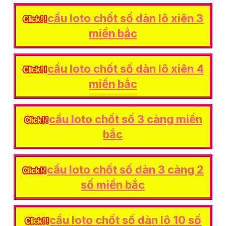
cầu loto chốt số dàn lô xiên 3
miền bắc
cầu loto chốt số dàn lô xiên 4
miền bắc
cầu loto chốt số 3 càng miền
bắc
cầu loto chốt số dàn 3 càng 2
số miền bắc
cầu loto chốt số dàn lô 10 số