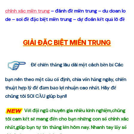
chính xác miền trung
– đánh đề miền trung – du doan lo
de – soi đề đặc biệt miền trung – dự đoán kết quả lô đề
GIẢI ĐẶC BIỆT MIỀN TRUNG
Để chiến thắng lâu dài một cách bền bỉ
Các
bạn nên theo một cầu cố định, chia vốn hằng ngày, chiến
thuật hợp lý để đảm bảo lợi nhuận cao nhất.
Hãy để
chúng tôi SOI CẦU giúp bạn!!
Với đội ngũ chuyên gia nhiều kinh nghiệm,chúng
tôi cam kết sẽ mang đến cho bạn những con số chính xác
nhất,giúp bạn tự tin thắng lớn hôm nay. Nhanh tay lấy số