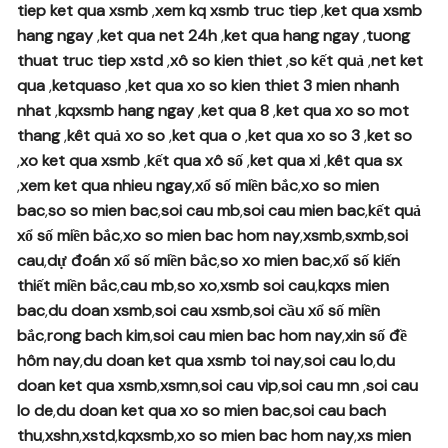
tiep ket qua xsmb
,
xem kq xsmb truc tiep
,
ket qua xsmb
hang ngay
,
ket qua net 24h
,
ket qua hang ngay
,
tuong
thuat truc tiep xstd
,
xô so kien thiet
,
so kết quả
,
net ket
qua
,
ketquaso
,
ket qua xo so kien thiet 3 mien nhanh
nhat
,
kqxsmb hang ngay
,
ket qua 8
,
ket qua xo so mot
thang
,
kêt quả xo so
,
ket qua o
,
ket qua xo so 3
,
ket so
,
xo ket qua xsmb
,
kết qua xô số
,
ket qua xi
,
kêt qua sx
,
xem ket qua nhieu ngay
,
xổ số miền bắc
,
xo so mien
bac
,
so so mien bac
,
soi cau mb
,
soi cau mien bac
,
kết quả
xổ số miền bắc
,
xo so mien bac hom nay
,
xsmb
,
sxmb
,
soi
cau
,
dự đoán xổ số miền bắc
,
so xo mien bac
,
xổ số kiến
thiết miền bắc
,
cau mb
,
so xo
,
xsmb soi cau
,
kqxs mien
bac
,
du doan xsmb
,
soi cau xsmb
,
soi cầu xổ số miền
bắc
,
rong bach kim
,
soi cau mien bac hom nay
,
xin số đề
hôm nay
,
du doan ket qua xsmb toi nay
,
soi cau lo
,
du
doan ket qua xsmb
,
xsmn
,
soi cau vip
,
soi cau mn
,
soi cau
lo de
,
du doan ket qua xo so mien bac
,
soi cau bach
thu
,
xshn
,
xstd
,
kqxsmb
,
xo so mien bac hom nay
,
xs mien