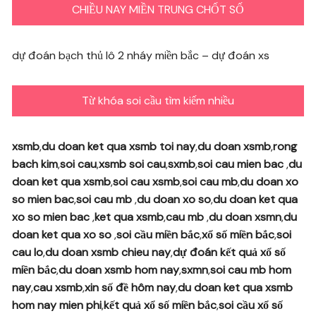
CHIỀU NAY MIỀN TRUNG CHỐT SỐ
dự đoán bạch thủ lô 2 nháy miền bắc – dự đoán xs
Từ khóa soi cầu tìm kiếm nhiều
xsmb
,
du doan ket qua xsmb toi nay
,
du doan xsmb
,
rong
bach kim
,
soi cau
,
xsmb soi cau
,
sxmb
,
soi cau mien bac
,
du
doan ket qua xsmb
,
soi cau xsmb
,
soi cau mb
,
du doan xo
so mien bac
,
soi cau mb
,
du doan xo so
,
du doan ket qua
xo so mien bac
,
ket qua xsmb
,
cau mb
,
du doan xsmn
,
du
doan ket qua xo so
,
soi cầu miền bắc
,
xổ số miền bắc
,
soi
cau lo
,
du doan xsmb chieu nay
,
dự đoán kết quả xổ số
miền bắc
,
du doan xsmb hom nay
,
sxmn
,
soi cau mb hom
nay
,
cau xsmb
,
xin số đề hôm nay
,
du doan ket qua xsmb
hom nay mien phi
,
kết quả xổ số miền bắc
,
soi cầu xổ số