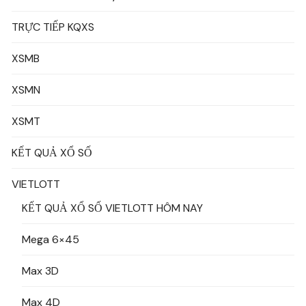
TRỰC TIẾP KQXS
XSMB
XSMN
XSMT
KẾT QUẢ XỔ SỐ
VIETLOTT
KẾT QUẢ XỔ SỐ VIETLOTT HÔM NAY
Mega 6×45
Max 3D
Max 4D