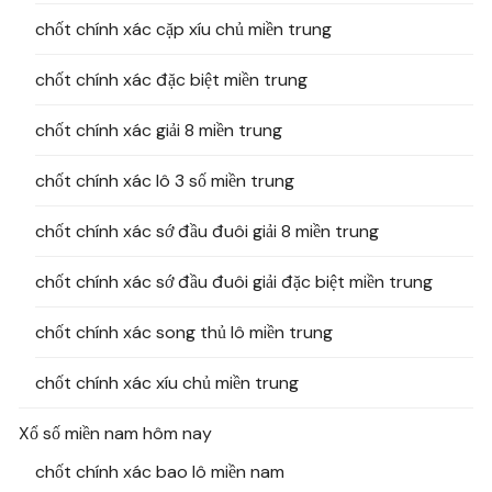
chốt chính xác cặp xíu chủ miền trung
chốt chính xác đặc biệt miền trung
chốt chính xác giải 8 miền trung
chốt chính xác lô 3 số miền trung
chốt chính xác sớ đầu đuôi giải 8 miền trung
chốt chính xác sớ đầu đuôi giải đặc biệt miền trung
chốt chính xác song thủ lô miền trung
chốt chính xác xíu chủ miền trung
Xổ số miền nam hôm nay
chốt chính xác bao lô miền nam