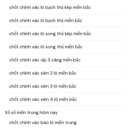
chốt chính xác lô bạch thủ kép miền bắc
chốt chính xác lô bạch thủ miền bắc
chốt chính xác lô song thủ kép miền bắc
chốt chính xác lô song thủ miền bắc
chốt chính xác víp 3 càng miền bắc
chốt chính xác xiên 2 lô miền bắc
chốt chính xác xiên 3 lô miền bắc
chốt chính xác xiên 4 lô miền bắc
Xổ số miền trung hôm nay
chốt chính xác bao lô miền trung