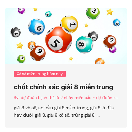
Xổ số miền trung hôm nay
chốt chính xác giải 8 miền trung
By:
dự đoán bạch thủ lô 2 nháy miền bắc - dự đoán xs
giải 8 vé số, soi cầu giải 8 miền trung, giải 8 là đầu
hay đuôi, giải 8, giải 8 xổ số, trúng giải 8, ….