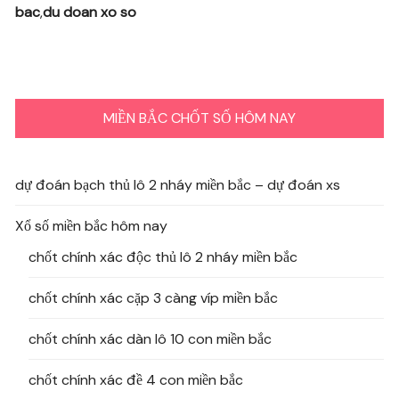
bac
,
du doan xo so
MIỀN BẮC CHỐT SỐ HÔM NAY
dự đoán bạch thủ lô 2 nháy miền bắc – dự đoán xs
Xổ số miền bắc hôm nay
chốt chính xác độc thủ lô 2 nháy miền bắc
chốt chính xác cặp 3 càng víp miền bắc
chốt chính xác dàn lô 10 con miền bắc
chốt chính xác đề 4 con miền bắc