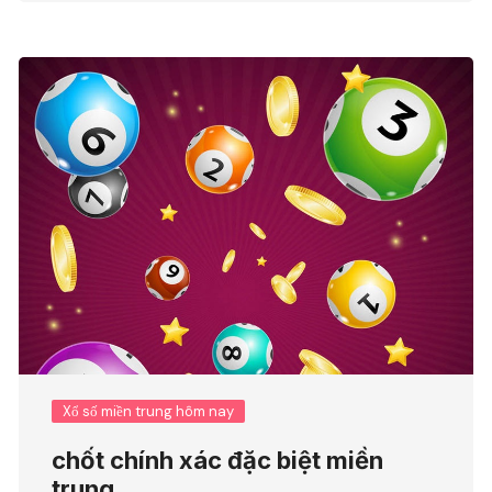
Xổ số miền trung hôm nay
chốt chính xác đặc biệt miền
trung