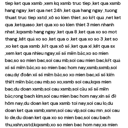
tiep ket qua xsmb
,
xem kq xsmb truc tiep
,
ket qua xsmb
hang ngay
,
ket qua net 24h
,
ket qua hang ngay
,
tuong
thuat truc tiep xstd
,
xô so kien thiet
,
so kết quả
,
net ket
qua
,
ketquaso
,
ket qua xo so kien thiet 3 mien nhanh
nhat
,
kqxsmb hang ngay
,
ket qua 8
,
ket qua xo so mot
thang
,
kêt quả xo so
,
ket qua o
,
ket qua xo so 3
,
ket so
,
xo ket qua xsmb
,
kết qua xô số
,
ket qua xi
,
kêt qua sx
,
xem ket qua nhieu ngay
,
xổ số miền bắc
,
xo so mien
bac
,
so so mien bac
,
soi cau mb
,
soi cau mien bac
,
kết quả
xổ số miền bắc
,
xo so mien bac hom nay
,
xsmb
,
sxmb
,
soi
cau
,
dự đoán xổ số miền bắc
,
so xo mien bac
,
xổ số kiến
thiết miền bắc
,
cau mb
,
so xo
,
xsmb soi cau
,
kqxs mien
bac
,
du doan xsmb
,
soi cau xsmb
,
soi cầu xổ số miền
bắc
,
rong bach kim
,
soi cau mien bac hom nay
,
xin số đề
hôm nay
,
du doan ket qua xsmb toi nay
,
soi cau lo
,
du
doan ket qua xsmb
,
xsmn
,
soi cau vip
,
soi cau mn
,
soi cau
lo de
,
du doan ket qua xo so mien bac
,
soi cau bach
thu
,
xshn
,
xstd
,
kqxsmb
,
xo so mien bac hom nay
,
xs mien