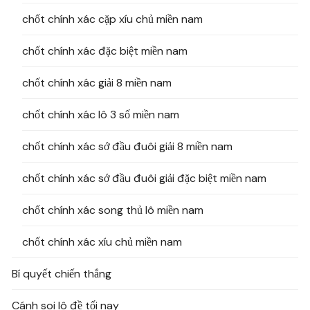
chốt chính xác cặp xíu chủ miền nam
chốt chính xác đặc biệt miền nam
chốt chính xác giải 8 miền nam
chốt chính xác lô 3 số miền nam
chốt chính xác sớ đầu đuôi giải 8 miền nam
chốt chính xác sớ đầu đuôi giải đặc biệt miền nam
chốt chính xác song thủ lô miền nam
chốt chính xác xíu chủ miền nam
Bí quyết chiến thắng
Cánh soi lô đề tối nay