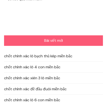
Bài viết mới
chốt chính xác lô bạch thủ kép miền bắc
chốt chính xác lô 4 con miền bắc
chốt chính xác xiên 3 lô miền bắc
chốt chính xác đề đầu đuôi miền bắc
chốt chính xác lô 6 con miền bắc