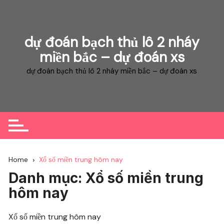
Skip
to
content
dự đoán bạch thủ lô 2 nháy
miền bắc – dự đoán xs
dự đoán bạch thủ lô 2 nháy miền bắc – dự đoán xs
Home
Xổ số miền trung hôm nay
Danh mục:
Xổ số miền trung
hôm nay
Xổ số miền trung hôm nay