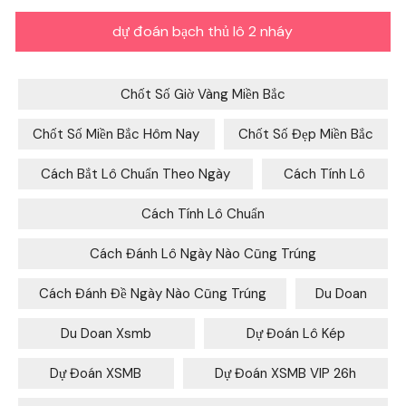
dự đoán bạch thủ lô 2 nháy
Chốt Số Giờ Vàng Miền Bắc
Chốt Số Miền Bắc Hôm Nay
Chốt Số Đẹp Miền Bắc
Cách Bắt Lô Chuẩn Theo Ngày
Cách Tính Lô
Cách Tính Lô Chuẩn
Cách Đánh Lô Ngày Nào Cũng Trúng
Cách Đánh Đề Ngày Nào Cũng Trúng
Du Doan
Du Doan Xsmb
Dự Đoán Lô Kép
Dự Đoán XSMB
Dự Đoán XSMB VIP 26h