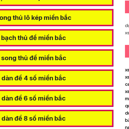
miền bắc
chốt chính xác đề song thủ
song thủ lô kép miền bắc
miền bắc
d
x
chốt chính xác lô 4 con miền
ố bạch thủ đề miền bắc
bắc
chốt chính xác lô 6 con miền
ố song thủ đề miền bắc
bắc
x
chốt chính xác lô 8 con miền
x
ố dàn đề 4 số miền bắc
bắc
c
x
ố dàn đề 6 số miền bắc
m
q
d
ố dàn đề 8 số miền bắc
b
n