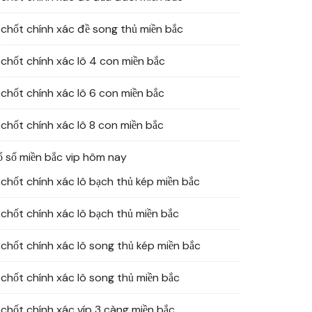
chốt chính xác đề song thủ miền bắc
chốt chính xác lô 4 con miền bắc
chốt chính xác lô 6 con miền bắc
chốt chính xác lô 8 con miền bắc
ổ số miền bắc vip hôm nay
chốt chính xác lô bạch thủ kép miền bắc
chốt chính xác lô bạch thủ miền bắc
chốt chính xác lô song thủ kép miền bắc
chốt chính xác lô song thủ miền bắc
chốt chính xác víp 3 càng miền bắc