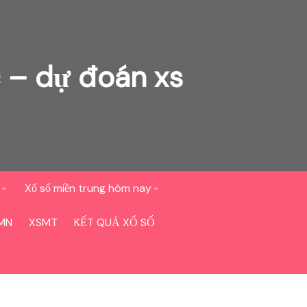
c – dự đoán xs
Xổ số miền trung hôm nay
hủ kép
chốt chính xác bao lô miền
MN
XSMT
KẾT QUẢ XỔ SỐ
trung
hủ
chốt chính xác cặp xíu chủ
miền trung