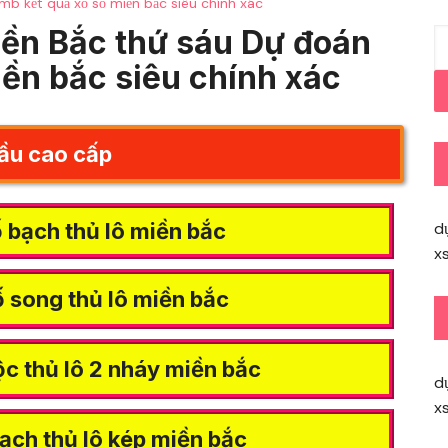
b kết quả xổ số miền bắc siêu chính xác
chốt chính xác dàn lô 10 con
chốt chính xác lô song t
Số kết quả miền trung
iền Bắc thứ sáu Dự đoán
miền bắc
kép miền bắc
ền bắc siêu chính xác
Số kết quả miền nam
chốt chính xác đề 4 con miền
chốt chính xác lô song t
bắc
miền bắc
chốt chính xác đề 6 con miền
chốt chính xác víp 3 càn
cầu cao cấp
bắc
bắc
chốt chính xác đề 8 con miền
chốt chính xác xiên 2 lô 
ố bạch thủ lô miền bắc
d
bắc
bắc
x
chốt chính xác đề 10 con miền
chốt chính xác xiên 3 lô 
ố song thủ lô miền bắc
bắc
bắc
chốt chính xác đề bạch thủ
chốt chính xác xiên 4 lô 
ộc thủ lô 2 nháy miền bắc
miền bắc
bắc
d
x
chốt chính xác đề đầu đuôi
bạch thủ lô kép miền bắc