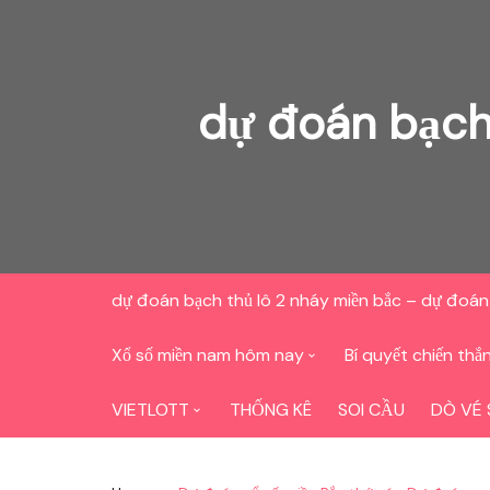
Skip
to
content
dự đoán bạch 
dự đoán bạch thủ lô 2 nháy miền bắc – dự đoán
Xổ số miền nam hôm nay
Bí quyết chiến thắ
chốt chính xác bao lô miền
VIETLOTT
THỐNG KÊ
SOI CẦU
DÒ VÉ 
nam
KẾT QUẢ XỔ SỐ VIETLOTT
chốt chính xác cặp xíu chủ
HÔM NAY