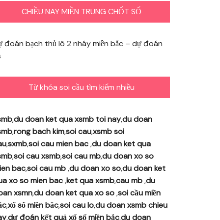
trung
CHIỀU NAY MIỀN TRUNG CHỐT SỐ
ự đoán bạch thủ lô 2 nháy miền bắc – dự đoán
s
Từ khóa soi cầu tìm kiếm nhiều
smb
,
du doan ket qua xsmb toi nay
,
du doan
smb
,
rong bach kim
,
soi cau
,
xsmb soi
au
,
sxmb
,
soi cau mien bac
,
du doan ket qua
smb
,
soi cau xsmb
,
soi cau mb
,
du doan xo so
ien bac
,
soi cau mb
,
du doan xo so
,
du doan ket
ua xo so mien bac
,
ket qua xsmb
,
cau mb
,
du
oan xsmn
,
du doan ket qua xo so
,
soi cầu miền
ắc
,
xổ số miền bắc
,
soi cau lo
,
du doan xsmb chieu
ay
,
dự đoán kết quả xổ số miền bắc
,
du doan