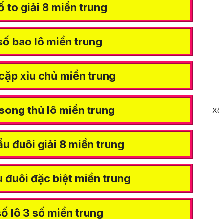
ố to giải 8 miền trung
số bao lô miền trung
 cặp xỉu chủ miền trung
 song thủ lô miền trung
X
ầu đuôi giải 8 miền trung
u đuôi đặc biệt miền trung
số lô 3 số miền trung