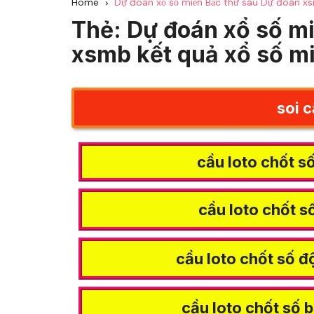
Home
Dự đoán xổ số miền Bắc thứ sáu Dự đoán xsm
miền nam
Thẻ:
Dự đoán xổ số m
Mega 6×45
chốt chính xác đặc biệt miền
xsmb kết quả xổ số mi
nam
Max 3D
chốt chính xác giải 8 miền nam
Max 4D
soi 
chốt chính xác lô 3 số miền
Power 6/55
nam
cầu loto chốt s
chốt chính xác sớ đầu đuôi giải
8 miền nam
cầu loto chốt s
chốt chính xác sớ đầu đuôi giải
đặc biệt miền nam
cầu loto chốt số đ
chốt chính xác song thủ lô
miền nam
cầu loto chốt số 