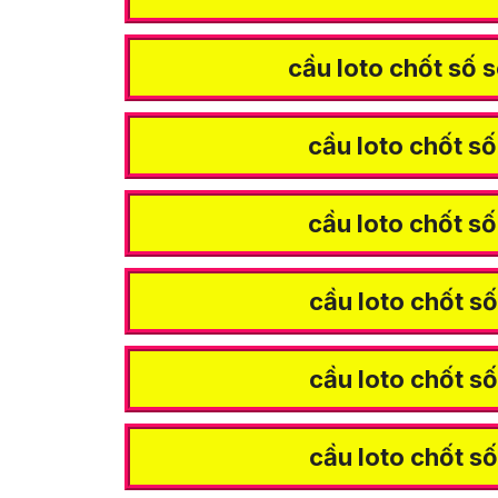
chốt chính xác xíu chủ miền
nam
cầu loto chốt số 
cầu loto chốt s
cầu loto chốt s
cầu loto chốt s
cầu loto chốt s
cầu loto chốt s