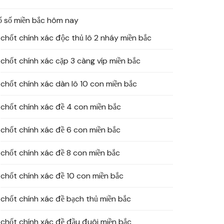
ổ số miền bắc hôm nay
chốt chính xác độc thủ lô 2 nháy miền bắc
chốt chính xác cặp 3 càng víp miền bắc
chốt chính xác dàn lô 10 con miền bắc
chốt chính xác đề 4 con miền bắc
chốt chính xác đề 6 con miền bắc
chốt chính xác đề 8 con miền bắc
chốt chính xác đề 10 con miền bắc
chốt chính xác đề bạch thủ miền bắc
chốt chính xác đề đầu đuôi miền bắc