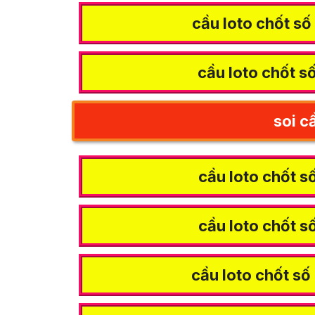
cầu loto chốt số
cầu loto chốt s
soi c
cầu loto chốt s
cầu loto chốt s
cầu loto chốt số