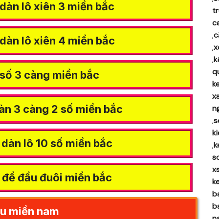
 dàn lô xiên 3 miền bắc
t
c
,
c
 dàn lô xiên 4 miền bắc
,
x
,
k
q
 số 3 càng miền bắc
k
x
dàn 3 càng 2 số miền bắc
n
,
s
k
 dàn lô 10 số miền bắc
,
k
s
x
ố đề đầu đuôi miền bắc
k
b
b
ầu miền nam
n