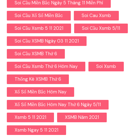
Soi Cầu Miền Bắc Ngày 5 Tháng 11 Miễn Phí
Soi Cầu Xổ Số Miền Bắc
Soi Cau Xsmb
Soi Cầu Xsmb 5 11 2021
Soi Cầu Xsmb 5/11
Soi Cầu XSMB Ngày 03 11 2021
Soi Cầu XSMB Thứ 6
Soi Cầu Xsmb Thứ 6 Hôm Nay
Soi Xsmb
Thống Kê XSMB Thứ 6
Xổ Số Miền Bắc Hôm Nay
Xổ Số Miền Bắc Hôm Nay Thứ 6 Ngày 5/11
Xsmb 5 11 2021
XSMB Năm 2021
Xsmb Ngay 5 11 2021