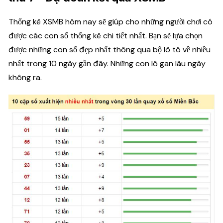
Thống kê XSMB hôm nay sẽ giúp cho những người chơi có
được các con số thống kê chi tiết nhất. Bạn sẽ lựa chọn
được những con số đẹp nhất thông qua bộ lô tô về nhiều
nhất trong 10 ngày gần đây. Những con lô gan lâu ngày
không ra.