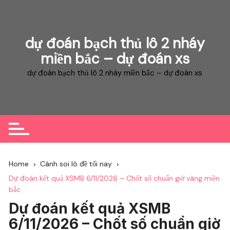
Skip
to
content
dự đoán bạch thủ lô 2 nháy
miền bắc – dự đoán xs
dự đoán bạch thủ lô 2 nháy miền bắc – dự đoán xs
Home
Cánh soi lô đề tối nay
Dự đoán kết quả XSMB 6/11/2026 – Chốt số chuẩn giờ vàng miền
bắc
Dự đoán kết quả XSMB
6/11/2026 – Chốt số chuẩn giờ