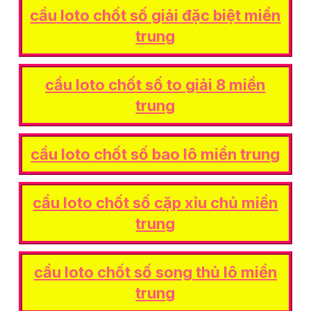
cầu loto chốt số giải đặc biệt miền
trung
cầu loto chốt số to giải 8 miền
trung
cầu loto chốt số bao lô miền trung
cầu loto chốt số cặp xỉu chủ miền
trung
cầu loto chốt số song thủ lô miền
trung