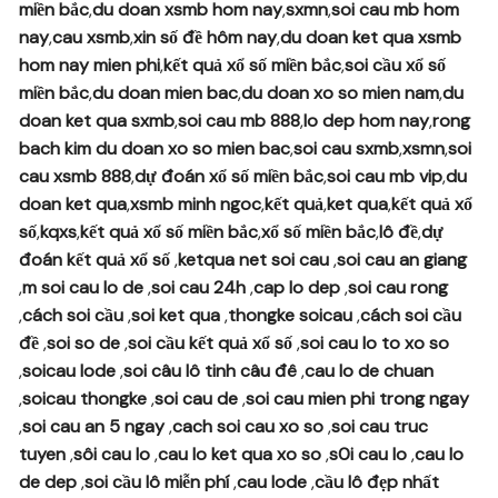
miền bắc
,
du doan xsmb hom nay
,
sxmn
,
soi cau mb hom
nay
,
cau xsmb
,
xin số đề hôm nay
,
du doan ket qua xsmb
hom nay mien phi
,
kết quả xổ số miền bắc
,
soi cầu xổ số
miền bắc
,
du doan mien bac
,
du doan xo so mien nam
,
du
doan ket qua sxmb
,
soi cau mb 888
,
lo dep hom nay
,
rong
bach kim du doan xo so mien bac
,
soi cau sxmb
,
xsmn
,
soi
cau xsmb 888
,
dự đoán xổ số miền bắc
,
soi cau mb vip
,
du
doan ket qua
,
xsmb minh ngoc
,
kết quả
,
ket qua
,
kết quả xổ
số
,
kqxs
,
kết quả xổ số miền bắc
,
xổ số miền bắc
,
lô đề
,
dự
đoán kết quả xổ số
,
ketqua net soi cau
,
soi cau an giang
,
m soi cau lo de
,
soi cau 24h
,
cap lo dep
,
soi cau rong
,
cách soi cầu
,
soi ket qua
,
thongke soicau
,
cách soi cầu
đề
,
soi so de
,
soi cầu kết quả xổ số
,
soi cau lo to xo so
,
soicau lode
,
soi câu lô tinh câu đê
,
cau lo de chuan
,
soicau thongke
,
soi cau de
,
soi cau mien phi trong ngay
,
soi cau an 5 ngay
,
cach soi cau xo so
,
soi cau truc
tuyen
,
sôi cau lo
,
cau lo ket qua xo so
,
s0i cau lo
,
cau lo
de dep
,
soi cầu lô miễn phí
,
cau lode
,
cầu lô đẹp nhất