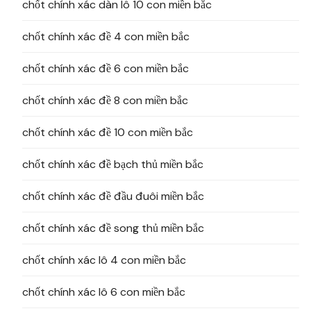
chốt chính xác dàn lô 10 con miền bắc
chốt chính xác đề 4 con miền bắc
chốt chính xác đề 6 con miền bắc
chốt chính xác đề 8 con miền bắc
chốt chính xác đề 10 con miền bắc
chốt chính xác đề bạch thủ miền bắc
chốt chính xác đề đầu đuôi miền bắc
chốt chính xác đề song thủ miền bắc
chốt chính xác lô 4 con miền bắc
chốt chính xác lô 6 con miền bắc