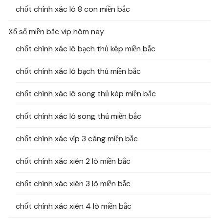
chốt chính xác lô 8 con miền bắc
Xổ số miền bắc vip hôm nay
chốt chính xác lô bạch thủ kép miền bắc
chốt chính xác lô bạch thủ miền bắc
chốt chính xác lô song thủ kép miền bắc
chốt chính xác lô song thủ miền bắc
chốt chính xác víp 3 càng miền bắc
chốt chính xác xiên 2 lô miền bắc
chốt chính xác xiên 3 lô miền bắc
chốt chính xác xiên 4 lô miền bắc