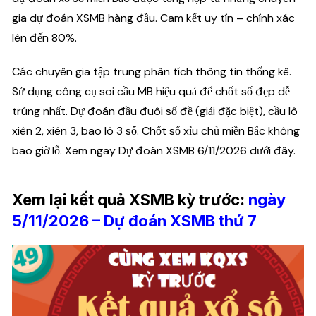
gia dự đoán XSMB hàng đầu. Cam kết uy tín – chính xác
lên đến 80%.
Các chuyên gia tập trung phân tích thông tin thống kê.
Sử dụng công cụ soi cầu MB hiệu quả để chốt số đẹp dễ
trúng nhất. Dự đoán đầu đuôi số đề (giải đặc biệt), cầu lô
xiên 2, xiên 3, bao lô 3 số. Chốt số xỉu chủ miền Bắc không
bao giờ lỗ. Xem ngay Dự đoán XSMB 6/11/2026 dưới đây.
Xem lại kết quả XSMB kỳ trước:
ngày
5/11/2026 – Dự đoán XSMB thứ 7