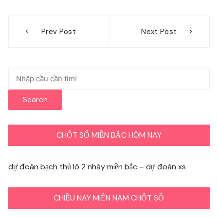
Điều
Prev Post
Next Post
hướng
bài
viết
Search
CHỐT SỐ MIỀN BẮC HÔM NAY
dự đoán bạch thủ lô 2 nháy miền bắc – dự đoán xs
CHIỀU NAY MIỀN NAM CHỐT SỐ