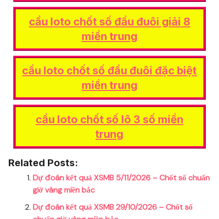
cầu loto chốt số đầu đuôi giải 8
miền trung
cầu loto chốt số đầu đuôi đặc biệt
miền trung
cầu loto chốt số lô 3 số miền
trung
Related Posts:
Dự đoán kết quả XSMB 5/11/2026 – Chốt số chuẩn
giờ vàng miền bắc
Dự đoán kết quả XSMB 29/10/2026 – Chốt số