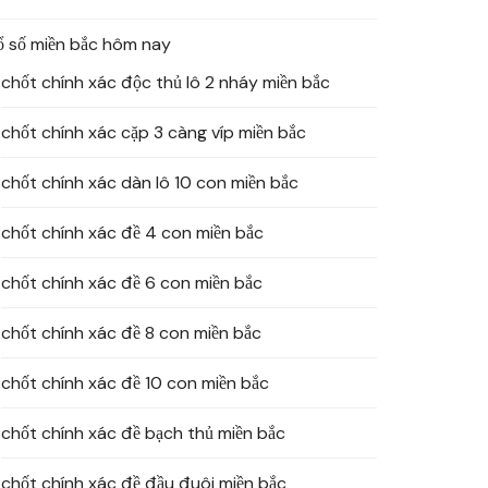
ổ số miền bắc hôm nay
chốt chính xác độc thủ lô 2 nháy miền bắc
chốt chính xác cặp 3 càng víp miền bắc
chốt chính xác dàn lô 10 con miền bắc
chốt chính xác đề 4 con miền bắc
chốt chính xác đề 6 con miền bắc
chốt chính xác đề 8 con miền bắc
chốt chính xác đề 10 con miền bắc
chốt chính xác đề bạch thủ miền bắc
chốt chính xác đề đầu đuôi miền bắc