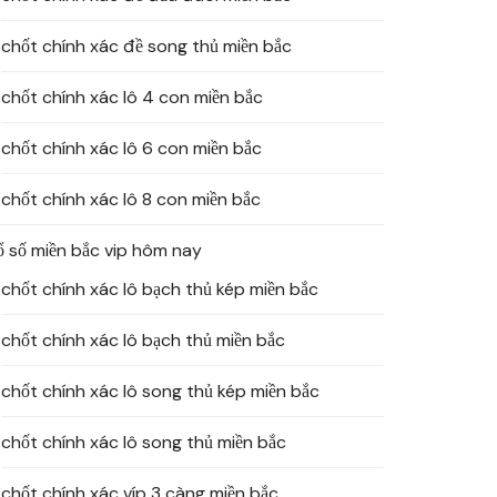
chốt chính xác đề song thủ miền bắc
chốt chính xác lô 4 con miền bắc
chốt chính xác lô 6 con miền bắc
chốt chính xác lô 8 con miền bắc
ổ số miền bắc vip hôm nay
chốt chính xác lô bạch thủ kép miền bắc
chốt chính xác lô bạch thủ miền bắc
chốt chính xác lô song thủ kép miền bắc
chốt chính xác lô song thủ miền bắc
chốt chính xác víp 3 càng miền bắc