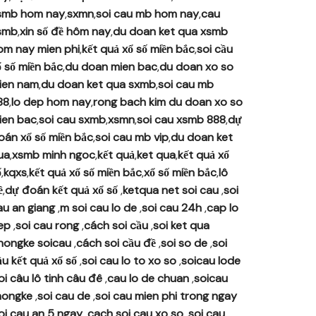
smb hom nay
,
sxmn
,
soi cau mb hom nay
,
cau
smb
,
xin số đề hôm nay
,
du doan ket qua xsmb
om nay mien phi
,
kết quả xổ số miền bắc
,
soi cầu
ổ số miền bắc
,
du doan mien bac
,
du doan xo so
ien nam
,
du doan ket qua sxmb
,
soi cau mb
88
,
lo dep hom nay
,
rong bach kim du doan xo so
ien bac
,
soi cau sxmb
,
xsmn
,
soi cau xsmb 888
,
dự
oán xổ số miền bắc
,
soi cau mb vip
,
du doan ket
ua
,
xsmb minh ngoc
,
kết quả
,
ket qua
,
kết quả xổ
ố
,
kqxs
,
kết quả xổ số miền bắc
,
xổ số miền bắc
,
lô
ề
,
dự đoán kết quả xổ số
,
ketqua net soi cau
,
soi
au an giang
,
m soi cau lo de
,
soi cau 24h
,
cap lo
ep
,
soi cau rong
,
cách soi cầu
,
soi ket qua
hongke soicau
,
cách soi cầu đề
,
soi so de
,
soi
ầu kết quả xổ số
,
soi cau lo to xo so
,
soicau lode
oi câu lô tinh câu đê
,
cau lo de chuan
,
soicau
hongke
,
soi cau de
,
soi cau mien phi trong ngay
oi cau an 5 ngay
,
cach soi cau xo so
,
soi cau