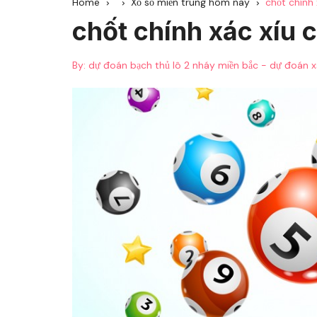
Home
Xổ số miền trung hôm nay
chốt chính 
miền nam
chốt chính xác xíu 
Mega 6×45
chốt chính xác đặc biệt miền
nam
Max 3D
By:
dự đoán bạch thủ lô 2 nháy miền bắc - dự đoán x
chốt chính xác giải 8 miền nam
Max 4D
chốt chính xác lô 3 số miền
Power 6/55
nam
chốt chính xác sớ đầu đuôi giải
8 miền nam
chốt chính xác sớ đầu đuôi giải
đặc biệt miền nam
chốt chính xác song thủ lô
miền nam