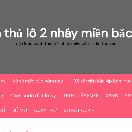
thủ lô 2 nháy miền bắ
dự đoán bạch thủ lô 2 nháy miền bắc – dự đoán xs
 xs
Xổ số miền bắc hôm nay
Xổ số miền bắc vip hôm nay
chốt chính xác độc thủ lô 2
chốt chính xác lô bạch t
ng
Cánh soi lô đề tối nay
TRỰC TIẾP KQXS
XSMB
XS
nháy miền bắc
miền bắc
SỐ
SỔ MƠ
QUAY THỬ
SỐ KẾT QUẢ
chốt chính xác cặp 3 càng víp
chốt chính xác lô bạch t
miền bắc
miền bắc
Số kết quả miền bắc