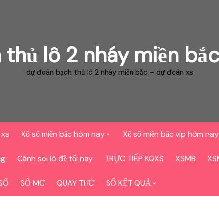
thủ lô 2 nháy miền bắ
dự đoán bạch thủ lô 2 nháy miền bắc – dự đoán xs
 xs
Xổ số miền bắc hôm nay
Xổ số miền bắc vip hôm nay
chốt chính xác độc thủ lô 2
chốt chính xác lô bạch t
ng
Cánh soi lô đề tối nay
TRỰC TIẾP KQXS
XSMB
XS
nháy miền bắc
miền bắc
SỐ
SỔ MƠ
QUAY THỬ
SỐ KẾT QUẢ
chốt chính xác cặp 3 càng víp
chốt chính xác lô bạch t
miền bắc
miền bắc
Số kết quả miền bắc