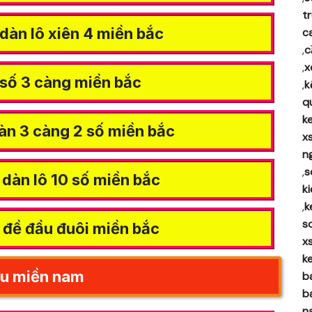
t
 dàn lô xiên 4 miền bắc
c
,
c
,
x
 số 3 càng miền bắc
,
k
q
k
dàn 3 càng 2 số miền bắc
x
n
,
s
 dàn lô 10 số miền bắc
k
,
k
s
ố đề đầu đuôi miền bắc
x
k
ầu miền nam
b
b
n