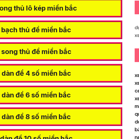
miền bắc
song thủ lô kép miền bắc
chốt chính xác đề song thủ
miền bắc
d
ố bạch thủ đề miền bắc
x
chốt chính xác lô 4 con miền
bắc
ố song thủ đề miền bắc
chốt chính xác lô 6 con miền
bắc
ố dàn đề 4 số miền bắc
x
chốt chính xác lô 8 con miền
x
bắc
c
ố dàn đề 6 số miền bắc
x
m
q
ố dàn đề 8 số miền bắc
d
b
n
 dàn đề 10 số miền bắc