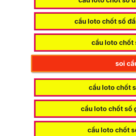
cầu loto chốt số 
cầu loto chốt số đ
cầu loto chốt
soi cầ
cầu loto chốt 
cầu loto chốt số 
cầu loto chốt s