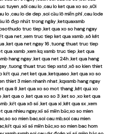
ruc tuyen
,
sôi cau lo
,
cau lo ket qua xo so
,
s0i
au lo
,
cau lo de dep
,
soi cầu lô miễn phí
,
cau lode
ầu lô đẹp nhất trong ngày
,
ketquaxsmb
osothudo truc tiep
,
ket qua xo so hang ngay
ết qua net
,
xem truc tiep ket qua xsmb
,
sô kêt
ua
,
ket qua net ngay 16
,
tuong thuat truc tiep
et qua xsmb
,
xem kq xsmb truc tiep
,
ket qua
smb hang ngay
,
ket qua net 24h
,
ket qua hang
gay
,
tuong thuat truc tiep xstd
,
xô so kien thiet
o kết quả
,
net ket qua
,
ketquaso
,
ket qua xo so
ien thiet 3 mien nhanh nhat
,
kqxsmb hang ngay
et qua 8
,
ket qua xo so mot thang
,
kêt quả xo
o
,
ket qua o
,
ket qua xo so 3
,
ket so
,
xo ket qua
smb
,
kết qua xô số
,
ket qua xi
,
kêt qua sx
,
xem
et qua nhieu ngay
,
xổ số miền bắc
,
xo so mien
ac
,
so so mien bac
,
soi cau mb
,
soi cau mien
ac
,
kết quả xổ số miền bắc
,
xo so mien bac hom
ay
,
xsmb
,
sxmb
,
soi cau
,
dự đoán xổ số miền bắc
,
so