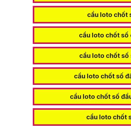
cầu loto chốt 
cầu loto chốt số
cầu loto chốt số
cầu loto chốt số đ
cầu loto chốt số đầ
cầu loto chốt 