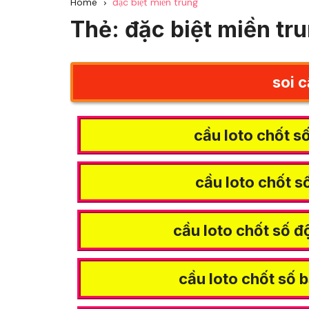
Home
đặc biệt miền trung
miền nam
Thẻ:
đặc biệt miền tr
Mega 6×45
chốt chính xác đặc biệt miền
nam
Max 3D
soi 
chốt chính xác giải 8 miền nam
Max 4D
chốt chính xác lô 3 số miền
Power 6/55
cầu loto chốt s
nam
chốt chính xác sớ đầu đuôi giải
cầu loto chốt s
8 miền nam
chốt chính xác sớ đầu đuôi giải
cầu loto chốt số đ
đặc biệt miền nam
chốt chính xác song thủ lô
cầu loto chốt số 
miền nam