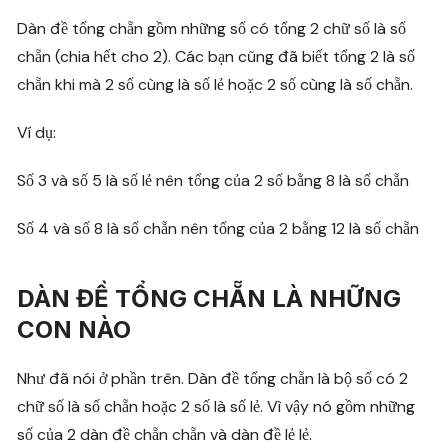
Dàn đề tổng chẵn gồm những số có tổng 2 chữ số là số
chẵn (chia hết cho 2). Các bạn cũng đã biết tổng 2 là số
chẵn khi mà 2 số cùng là số lẻ hoặc 2 số cùng là số chẵn.
Ví dụ:
Số 3 và số 5 là số lẻ nên tổng của 2 số bằng 8 là số chẵn
Số 4 và số 8 là số chẵn nên tổng của 2 bằng 12 là số chẵn
DÀN ĐỀ TỔNG CHẴN LÀ NHỮNG
CON NÀO
Như đã nói ở phần trên. Dàn đề tổng chẵn là bộ số có 2
chữ số là số chẵn hoặc 2 số là số lẻ. Vì vậy nó gồm những
số của 2 dàn đề chẵn chẵn và dàn đề lẻ lẻ.