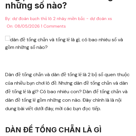
những số nào?
By:
dự đoán bạch thủ lô 2 nháy miền bắc - dự đoán xs
On:
08/05/2026
1 Comments
Dàn đề tổng chẵn và dàn đề tổng lẻ là 2 bộ số quen thuộc
của nhiều bạn chơi lô đề. Nhưng dàn đề tổng chẵn và dàn
đề tổng lẻ là gì? Có bao nhiêu con? Dàn để tổng chẵn và
dàn đề tổng lẻ gồm những con nào. Đây chính là là nội
dung bài viết dưới đây, mời các bạn đọc tiếp.
DÀN ĐỀ TỔNG CHẴN LÀ GÌ