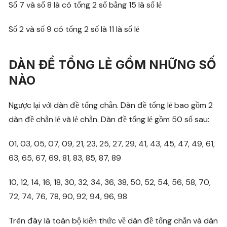
Số 7 và số 8 là có tổng 2 số bằng 15 là số lẻ
Số 2 và số 9 có tổng 2 số là 11 là số lẻ
DÀN ĐỀ TỔNG LẺ GỒM NHỮNG SỐ
NÀO
Ngược lại với dàn đề tổng chẵn. Dàn đề tổng lẻ bao gồm 2
dàn đề chẵn lẻ và lẻ chẵn. Dàn đề tổng lẻ gồm 50 số sau:
01, 03, 05, 07, 09, 21, 23, 25, 27, 29, 41, 43, 45, 47, 49, 61,
63, 65, 67, 69, 81, 83, 85, 87, 89
10, 12, 14, 16, 18, 30, 32, 34, 36, 38, 50, 52, 54, 56, 58, 70,
72, 74, 76, 78, 90, 92, 94, 96, 98
Trên đây là toàn bộ kiến thức về dàn đề tổng chẵn và dàn