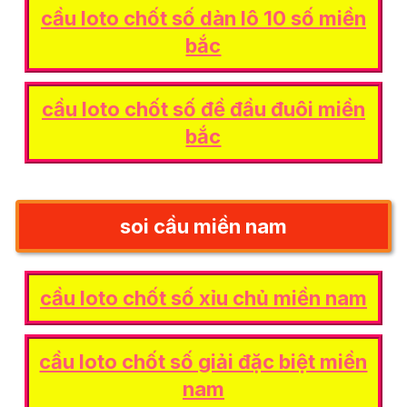
cầu loto chốt số dàn lô 10 số miền
bắc
cầu loto chốt số đề đầu đuôi miền
bắc
soi cầu miền nam
cầu loto chốt số xỉu chủ miền nam
cầu loto chốt số giải đặc biệt miền
nam