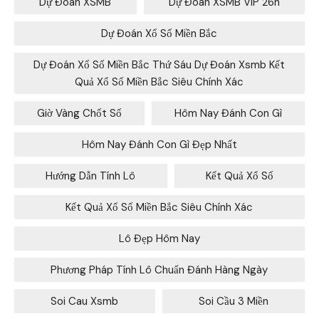
Dự Đoán XSMB
Dự Đoán XSMB VIP 26h
Dự Đoán Xổ Số Miền Bắc
Dự Đoán Xổ Số Miền Bắc Thứ Sáu Dự Đoán Xsmb Kết
Quả Xổ Số Miền Bắc Siêu Chính Xác
Giờ Vàng Chốt Số
Hôm Nay Đánh Con Gì
Hôm Nay Đánh Con Gì Đẹp Nhất
Hướng Dẫn Tính Lô
Kết Quả Xổ Số
Kết Quả Xổ Số Miền Bắc Siêu Chính Xác
Lô Đẹp Hôm Nay
Phương Pháp Tính Lô Chuẩn Đánh Hàng Ngày
Soi Cau Xsmb
Soi Cầu 3 Miền