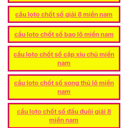
cầu loto chốt số giải 8 miền nam
cầu loto chốt số bao lô miền nam
cầu loto chốt số cặp xỉu chủ miền
nam
cầu loto chốt số song thủ lô miền
nam
cầu loto chốt số đầu đuôi giải 8
miền nam