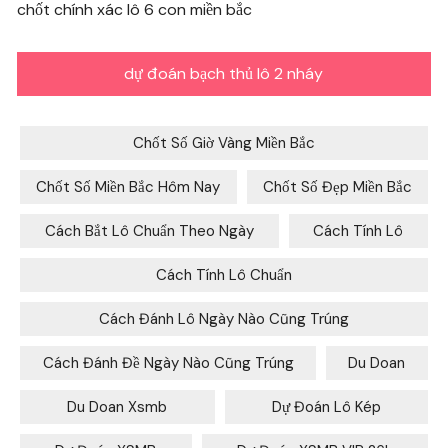
chốt chính xác lô 6 con miền bắc
dự đoán bạch thủ lô 2 nháy
Chốt Số Giờ Vàng Miền Bắc
Chốt Số Miền Bắc Hôm Nay
Chốt Số Đẹp Miền Bắc
Cách Bắt Lô Chuẩn Theo Ngày
Cách Tính Lô
Cách Tính Lô Chuẩn
Cách Đánh Lô Ngày Nào Cũng Trúng
Cách Đánh Đề Ngày Nào Cũng Trúng
Du Doan
Du Doan Xsmb
Dự Đoán Lô Kép