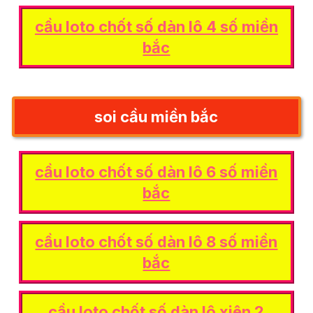
cầu loto chốt số dàn lô 4 số miền
bắc
soi cầu miền bắc
cầu loto chốt số dàn lô 6 số miền
bắc
cầu loto chốt số dàn lô 8 số miền
bắc
cầu loto chốt số dàn lô xiên 2