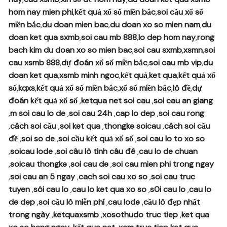
hom nay mien phi
,
kết quả xổ số miền bắc
,
soi cầu xổ số
miền bắc
,
du doan mien bac
,
du doan xo so mien nam
,
du
doan ket qua sxmb
,
soi cau mb 888
,
lo dep hom nay
,
rong
bach kim du doan xo so mien bac
,
soi cau sxmb
,
xsmn
,
soi
cau xsmb 888
,
dự đoán xổ số miền bắc
,
soi cau mb vip
,
du
doan ket qua
,
xsmb minh ngoc
,
kết quả
,
ket qua
,
kết quả xổ
số
,
kqxs
,
kết quả xổ số miền bắc
,
xổ số miền bắc
,
lô đề
,
dự
đoán kết quả xổ số
,
ketqua net soi cau
,
soi cau an giang
,
m soi cau lo de
,
soi cau 24h
,
cap lo dep
,
soi cau rong
,
cách soi cầu
,
soi ket qua
,
thongke soicau
,
cách soi cầu
đề
,
soi so de
,
soi cầu kết quả xổ số
,
soi cau lo to xo so
,
soicau lode
,
soi câu lô tinh câu đê
,
cau lo de chuan
,
soicau thongke
,
soi cau de
,
soi cau mien phi trong ngay
,
soi cau an 5 ngay
,
cach soi cau xo so
,
soi cau truc
tuyen
,
sôi cau lo
,
cau lo ket qua xo so
,
s0i cau lo
,
cau lo
de dep
,
soi cầu lô miễn phí
,
cau lode
,
cầu lô đẹp nhất
trong ngày
,
ketquaxsmb
,
xosothudo truc tiep
,
ket qua