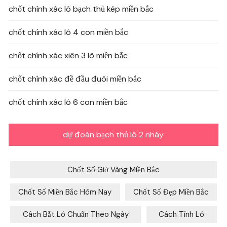
chốt chính xác lô bạch thủ kép miền bắc
chốt chính xác lô 4 con miền bắc
chốt chính xác xiên 3 lô miền bắc
chốt chính xác đề đầu đuôi miền bắc
chốt chính xác lô 6 con miền bắc
dự đoán bạch thủ lô 2 nháy
Chốt Số Giờ Vàng Miền Bắc
Chốt Số Miền Bắc Hôm Nay
Chốt Số Đẹp Miền Bắc
Cách Bắt Lô Chuẩn Theo Ngày
Cách Tính Lô