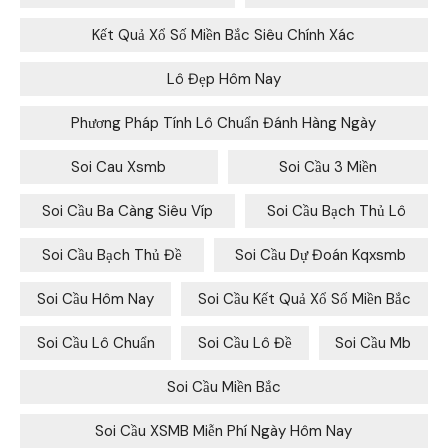
Kết Quả Xổ Số Miền Bắc Siêu Chính Xác
Lô Đẹp Hôm Nay
Phương Pháp Tính Lô Chuẩn Đánh Hàng Ngày
Soi Cau Xsmb
Soi Cầu 3 Miền
Soi Cầu Ba Càng Siêu Víp
Soi Cầu Bạch Thủ Lô
Soi Cầu Bạch Thủ Đề
Soi Cầu Dự Đoán Kqxsmb
Soi Cầu Hôm Nay
Soi Cầu Kết Quả Xổ Số Miền Bắc
Soi Cầu Lô Chuẩn
Soi Cầu Lô Đề
Soi Cầu Mb
Soi Cầu Miền Bắc
Soi Cầu XSMB Miễn Phí Ngày Hôm Nay