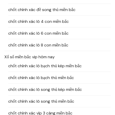
chốt chính xác đề song thủ miền bắc
chốt chính xác lô 4 con miền bắc
chốt chính xác lô 6 con miền bắc
chốt chính xác lô 8 con miền bắc
Xổ số miền bắc vip hôm nay
chốt chính xác lô bạch thủ kép miền bắc
chốt chính xác lô bạch thủ miền bắc
chốt chính xác lô song thủ kép miền bắc
chốt chính xác lô song thủ miền bắc
chốt chính xác víp 3 càng miền bắc