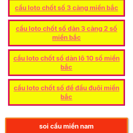
cầu loto chốt số 3 càng miền bắc
cầu loto chốt số dàn 3 càng 2 số
miền bắc
cầu loto chốt số dàn lô 10 số miền
bắc
cầu loto chốt số đề đầu đuôi miền
bắc
soi cầu miền nam