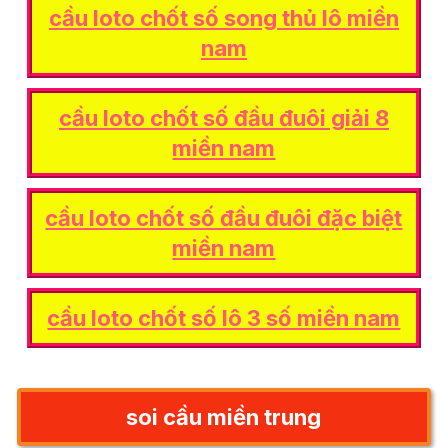
cầu loto chốt số song thủ lô miền
nam
cầu loto chốt số đầu đuôi giải 8
miền nam
cầu loto chốt số đầu đuôi đặc biệt
miền nam
cầu loto chốt số lô 3 số miền nam
soi cầu miền trung