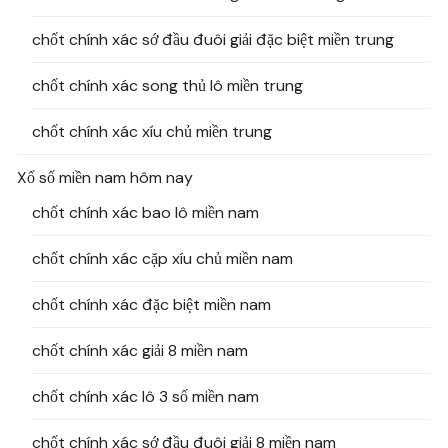
chốt chính xác sớ đầu đuôi giải đặc biệt miền trung
chốt chính xác song thủ lô miền trung
chốt chính xác xíu chủ miền trung
Xổ số miền nam hôm nay
chốt chính xác bao lô miền nam
chốt chính xác cặp xíu chủ miền nam
chốt chính xác đặc biệt miền nam
chốt chính xác giải 8 miền nam
chốt chính xác lô 3 số miền nam
chốt chính xác sớ đầu đuôi giải 8 miền nam