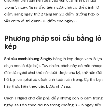
điều kiện trên bạn nên dựa vào vốn của mình để nuôi
trong 3 ngày. Ngày đầu tiên người chơi có thể đánh 10
điểm, sang ngày thứ 2 tăng lên 20 điểm, trường hợp lô
vẫn chưa về thì đánh 30 điểm cho ngày 3.
Phương pháp soi cầu bằng lô
kép
Soi cầu xsmb khung 3 ngày
bằng lô kép được xem là lựa
chọn con lô đặc biệt. Tuy nhiên, cách này có một nhược
điểm là người chơi khó nắm bắt được chu kỳ, thế nên đòi
hỏi bạn cần phải có cách tính toán cẩn trọng. Cụ thể bạn
hãy thực hiện theo các bước như sau:
Cách 1: Người chơi cần phải để ý những con lô câm trong
ngày, sau đó theo dõi nó trong khoảng 3 – 5 ngày tiếp