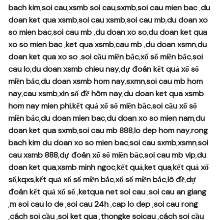
bach kim
,
soi cau
,
xsmb soi cau
,
sxmb
,
soi cau mien bac
,
du
doan ket qua xsmb
,
soi cau xsmb
,
soi cau mb
,
du doan xo
so mien bac
,
soi cau mb
,
du doan xo so
,
du doan ket qua
xo so mien bac
,
ket qua xsmb
,
cau mb
,
du doan xsmn
,
du
doan ket qua xo so
,
soi cầu miền bắc
,
xổ số miền bắc
,
soi
cau lo
,
du doan xsmb chieu nay
,
dự đoán kết quả xổ số
miền bắc
,
du doan xsmb hom nay
,
sxmn
,
soi cau mb hom
nay
,
cau xsmb
,
xin số đề hôm nay
,
du doan ket qua xsmb
hom nay mien phi
,
kết quả xổ số miền bắc
,
soi cầu xổ số
miền bắc
,
du doan mien bac
,
du doan xo so mien nam
,
du
doan ket qua sxmb
,
soi cau mb 888
,
lo dep hom nay
,
rong
bach kim du doan xo so mien bac
,
soi cau sxmb
,
xsmn
,
soi
cau xsmb 888
,
dự đoán xổ số miền bắc
,
soi cau mb vip
,
du
doan ket qua
,
xsmb minh ngoc
,
kết quả
,
ket qua
,
kết quả xổ
số
,
kqxs
,
kết quả xổ số miền bắc
,
xổ số miền bắc
,
lô đề
,
dự
đoán kết quả xổ số
,
ketqua net soi cau
,
soi cau an giang
,
m soi cau lo de
,
soi cau 24h
,
cap lo dep
,
soi cau rong
,
cách soi cầu
,
soi ket qua
,
thongke soicau
,
cách soi cầu