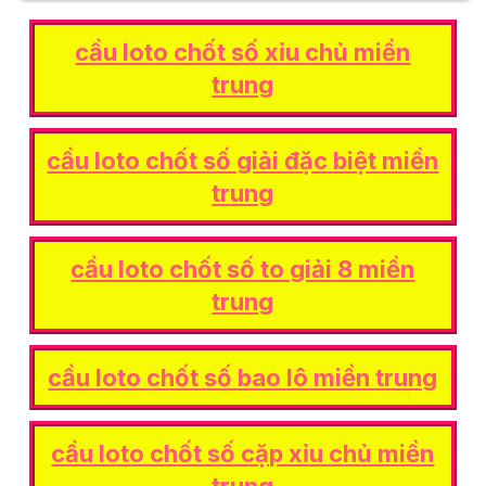
cầu loto chốt số xỉu chủ miền
trung
cầu loto chốt số giải đặc biệt miền
trung
cầu loto chốt số to giải 8 miền
trung
cầu loto chốt số bao lô miền trung
cầu loto chốt số cặp xỉu chủ miền