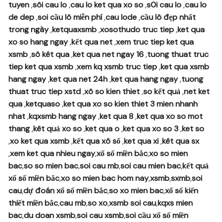
tuyen
,
sôi cau lo
,
cau lo ket qua xo so
,
s0i cau lo
,
cau lo
de dep
,
soi cầu lô miễn phí
,
cau lode
,
cầu lô đẹp nhất
trong ngày
,
ketquaxsmb
,
xosothudo truc tiep
,
ket qua
xo so hang ngay
,
kết qua net
,
xem truc tiep ket qua
xsmb
,
sô kêt qua
,
ket qua net ngay 16
,
tuong thuat truc
tiep ket qua xsmb
,
xem kq xsmb truc tiep
,
ket qua xsmb
hang ngay
,
ket qua net 24h
,
ket qua hang ngay
,
tuong
thuat truc tiep xstd
,
xô so kien thiet
,
so kết quả
,
net ket
qua
,
ketquaso
,
ket qua xo so kien thiet 3 mien nhanh
nhat
,
kqxsmb hang ngay
,
ket qua 8
,
ket qua xo so mot
thang
,
kêt quả xo so
,
ket qua o
,
ket qua xo so 3
,
ket so
,
xo ket qua xsmb
,
kết qua xô số
,
ket qua xi
,
kêt qua sx
,
xem ket qua nhieu ngay
,
xổ số miền bắc
,
xo so mien
bac
,
so so mien bac
,
soi cau mb
,
soi cau mien bac
,
kết quả
xổ số miền bắc
,
xo so mien bac hom nay
,
xsmb
,
sxmb
,
soi
cau
,
dự đoán xổ số miền bắc
,
so xo mien bac
,
xổ số kiến
thiết miền bắc
,
cau mb
,
so xo
,
xsmb soi cau
,
kqxs mien
bac
,
du doan xsmb
,
soi cau xsmb
,
soi cầu xổ số miền