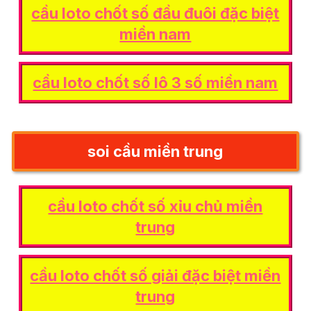
cầu loto chốt số đầu đuôi đặc biệt
miền nam
cầu loto chốt số lô 3 số miền nam
soi cầu miền trung
cầu loto chốt số xỉu chủ miền
trung
cầu loto chốt số giải đặc biệt miền
trung