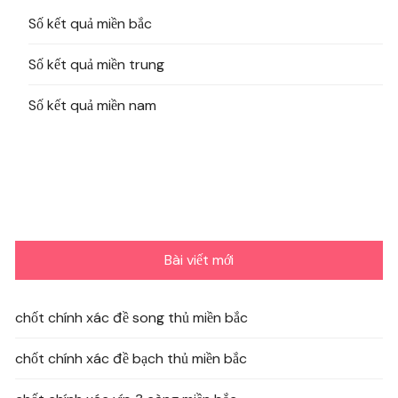
Số kết quả miền bắc
Số kết quả miền trung
Số kết quả miền nam
Bài viết mới
chốt chính xác đề song thủ miền bắc
chốt chính xác đề bạch thủ miền bắc