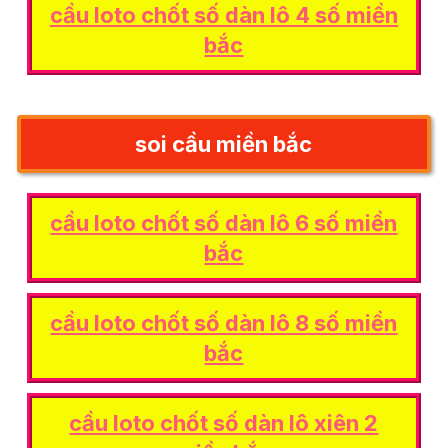
cầu loto chốt số dàn lô 4 số miền
bắc
soi cầu miền bắc
cầu loto chốt số dàn lô 6 số miền
bắc
cầu loto chốt số dàn lô 8 số miền
bắc
cầu loto chốt số dàn lô xiên 2