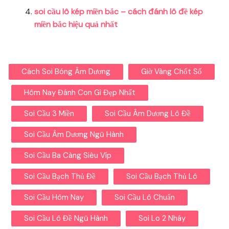
soi cầu lô kép miền bắc – cách đánh lô đề kép
miền bắc hiệu quả nhất
Cách Soi Bóng Âm Dương
Giờ Vàng Chốt Số
Hôm Nay Đánh Con Gì Đẹp Nhất
Soi Cầu 3 Miền
Soi Cầu Âm Dương Lô Đề
Soi Cầu Âm Dương Ngũ Hành
Soi Cầu Ba Càng Siêu Víp
Soi Cầu Bạch Thủ Đề
Soi Cầu Bạch Thủ Lô
Soi Cầu Hôm Nay
Soi Cầu Lô Chuẩn
Soi Cầu Lô Đề Ngũ Hành
Soi Lo 2 Nháy