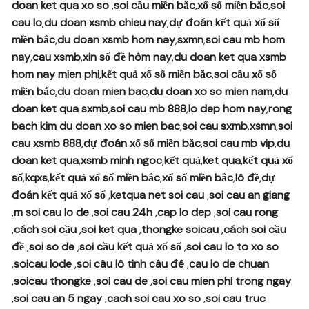
doan ket qua xo so
,
soi cầu miền bắc
,
xổ số miền bắc
,
soi
cau lo
,
du doan xsmb chieu nay
,
dự đoán kết quả xổ số
miền bắc
,
du doan xsmb hom nay
,
sxmn
,
soi cau mb hom
nay
,
cau xsmb
,
xin số đề hôm nay
,
du doan ket qua xsmb
hom nay mien phi
,
kết quả xổ số miền bắc
,
soi cầu xổ số
miền bắc
,
du doan mien bac
,
du doan xo so mien nam
,
du
doan ket qua sxmb
,
soi cau mb 888
,
lo dep hom nay
,
rong
bach kim du doan xo so mien bac
,
soi cau sxmb
,
xsmn
,
soi
cau xsmb 888
,
dự đoán xổ số miền bắc
,
soi cau mb vip
,
du
doan ket qua
,
xsmb minh ngoc
,
kết quả
,
ket qua
,
kết quả xổ
số
,
kqxs
,
kết quả xổ số miền bắc
,
xổ số miền bắc
,
lô đề
,
dự
đoán kết quả xổ số
,
ketqua net soi cau
,
soi cau an giang
,
m soi cau lo de
,
soi cau 24h
,
cap lo dep
,
soi cau rong
,
cách soi cầu
,
soi ket qua
,
thongke soicau
,
cách soi cầu
đề
,
soi so de
,
soi cầu kết quả xổ số
,
soi cau lo to xo so
,
soicau lode
,
soi câu lô tinh câu đê
,
cau lo de chuan
,
soicau thongke
,
soi cau de
,
soi cau mien phi trong ngay
,
soi cau an 5 ngay
,
cach soi cau xo so
,
soi cau truc