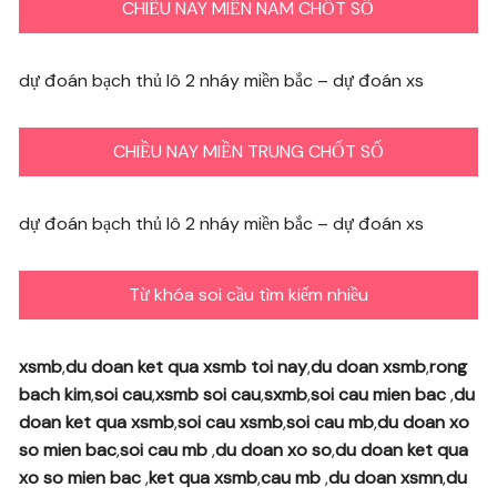
CHIỀU NAY MIỀN NAM CHỐT SỐ
dự đoán bạch thủ lô 2 nháy miền bắc – dự đoán xs
CHIỀU NAY MIỀN TRUNG CHỐT SỐ
dự đoán bạch thủ lô 2 nháy miền bắc – dự đoán xs
Từ khóa soi cầu tìm kiếm nhiều
xsmb
,
du doan ket qua xsmb toi nay
,
du doan xsmb
,
rong
bach kim
,
soi cau
,
xsmb soi cau
,
sxmb
,
soi cau mien bac
,
du
doan ket qua xsmb
,
soi cau xsmb
,
soi cau mb
,
du doan xo
so mien bac
,
soi cau mb
,
du doan xo so
,
du doan ket qua
xo so mien bac
,
ket qua xsmb
,
cau mb
,
du doan xsmn
,
du