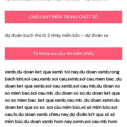
CHIỀU NAY MIỀN TRUNG CHỐT SỐ
dự đoán bạch thủ lô 2 nháy miền bắc – dự đoán xs
Từ khóa soi cầu tìm kiếm nhiều
xsmb
,
du doan ket qua xsmb toi nay
,
du doan xsmb
,
rong
bach kim
,
soi cau
,
xsmb soi cau
,
sxmb
,
soi cau mien bac
,
du
doan ket qua xsmb
,
soi cau xsmb
,
soi cau mb
,
du doan xo
so mien bac
,
soi cau mb
,
du doan xo so
,
du doan ket qua
xo so mien bac
,
ket qua xsmb
,
cau mb
,
du doan xsmn
,
du
doan ket qua xo so
,
soi cầu miền bắc
,
xổ số miền bắc
,
soi
cau lo
,
du doan xsmb chieu nay
,
dự đoán kết quả xổ số
miền bắc
,
du doan xsmb hom nay
,
sxmn
,
soi cau mb hom