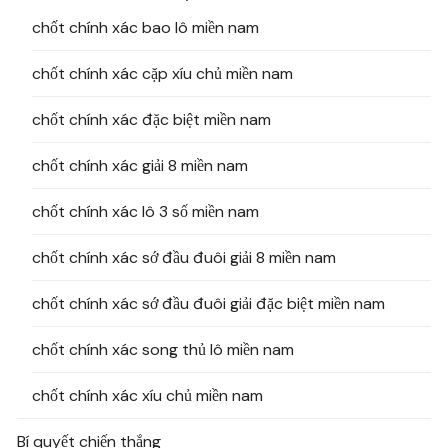
chốt chính xác bao lô miền nam
chốt chính xác cặp xíu chủ miền nam
chốt chính xác đặc biệt miền nam
chốt chính xác giải 8 miền nam
chốt chính xác lô 3 số miền nam
chốt chính xác sớ đầu đuôi giải 8 miền nam
chốt chính xác sớ đầu đuôi giải đặc biệt miền nam
chốt chính xác song thủ lô miền nam
chốt chính xác xíu chủ miền nam
Bí quyết chiến thắng