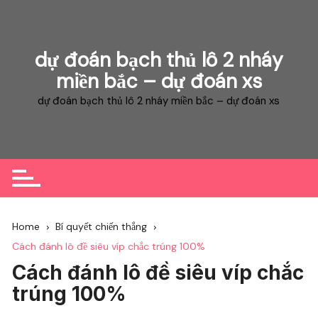
Skip
to
content
dự đoán bạch thủ lô 2 nháy
miền bắc – dự đoán xs
dự đoán bạch thủ lô 2 nháy miền bắc – dự đoán xs
Home
Bí quyết chiến thắng
Cách đánh lô đề siêu víp chắc trúng 100%
Cách đánh lô đề siêu víp chắc
trúng 100%