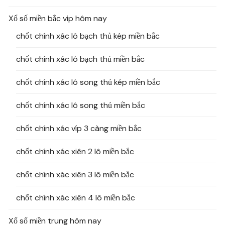
Xổ số miền bắc vip hôm nay
chốt chính xác lô bạch thủ kép miền bắc
chốt chính xác lô bạch thủ miền bắc
chốt chính xác lô song thủ kép miền bắc
chốt chính xác lô song thủ miền bắc
chốt chính xác víp 3 càng miền bắc
chốt chính xác xiên 2 lô miền bắc
chốt chính xác xiên 3 lô miền bắc
chốt chính xác xiên 4 lô miền bắc
Xổ số miền trung hôm nay