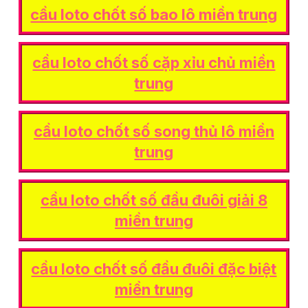
cầu loto chốt số bao lô miền trung
cầu loto chốt số cặp xỉu chủ miền
trung
cầu loto chốt số song thủ lô miền
trung
cầu loto chốt số đầu đuôi giải 8
miền trung
cầu loto chốt số đầu đuôi đặc biệt
miền trung