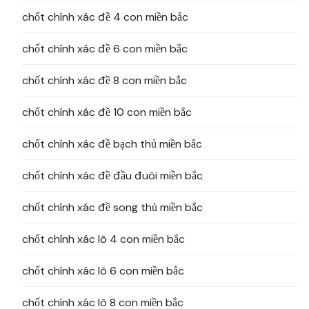
chốt chính xác đề 4 con miền bắc
chốt chính xác đề 6 con miền bắc
chốt chính xác đề 8 con miền bắc
chốt chính xác đề 10 con miền bắc
chốt chính xác đề bạch thủ miền bắc
chốt chính xác đề đầu đuôi miền bắc
chốt chính xác đề song thủ miền bắc
chốt chính xác lô 4 con miền bắc
chốt chính xác lô 6 con miền bắc
chốt chính xác lô 8 con miền bắc