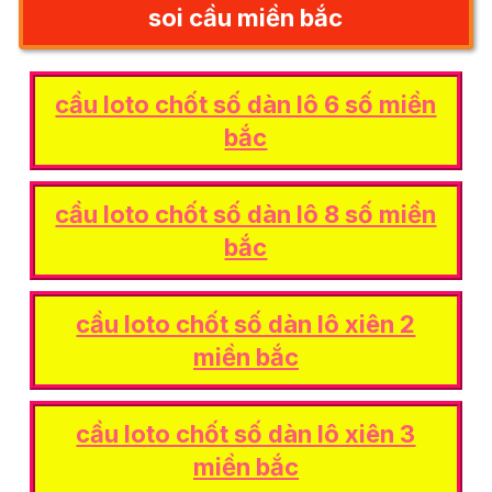
soi cầu miền bắc
cầu loto chốt số dàn lô 6 số miền
bắc
cầu loto chốt số dàn lô 8 số miền
bắc
cầu loto chốt số dàn lô xiên 2
miền bắc
cầu loto chốt số dàn lô xiên 3
miền bắc