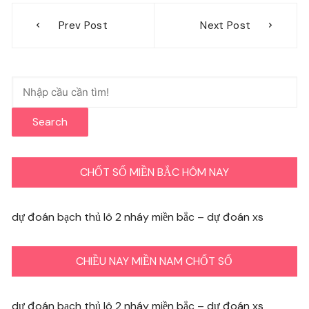
Điều
Prev Post
Next Post
hướng
bài
viết
Search
CHỐT SỐ MIỀN BẮC HÔM NAY
dự đoán bạch thủ lô 2 nháy miền bắc – dự đoán xs
CHIỀU NAY MIỀN NAM CHỐT SỐ
dự đoán bạch thủ lô 2 nháy miền bắc – dự đoán xs