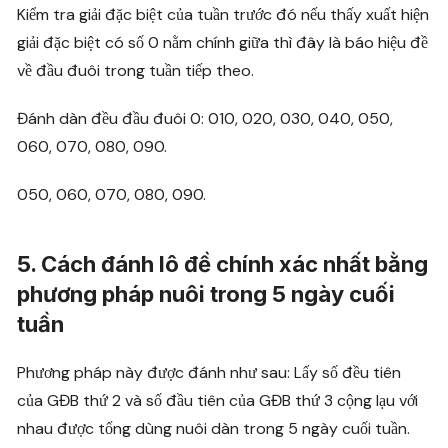
Kiểm tra giải đặc biệt của tuần trước đó nếu thấy xuất hiện
giải đặc biệt có số 0 nằm chính giữa thì đây là báo hiệu đề
về đầu đuôi trong tuần tiếp theo.
Đánh dàn đều đầu đuôi 0: 010, 020, 030, 040, 050,
060, 070, 080, 090.
050, 060, 070, 080, 090.
5. Cách đánh lô đề chính xác nhất bằng
phương pháp nuôi trong 5 ngày cuối
tuần
Phương pháp này được đánh như sau: Lấy số đều tiên
của GĐB thứ 2 và số đầu tiên của GĐB thứ 3 cộng lạu với
nhau được tổng dùng nuôi dàn trong 5 ngày cuối tuần.