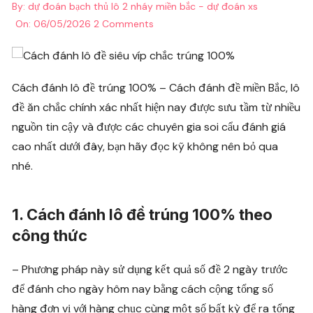
By:
dự đoán bạch thủ lô 2 nháy miền bắc - dự đoán xs
On:
06/05/2026
2 Comments
Cách đánh lô đề trúng 100% – Cách đánh đề miền Bắc, lô
đề ăn chắc chính xác nhất hiện nay được sưu tầm từ nhiều
nguồn tin cậy và được các chuyên gia soi cẩu đánh giá
cao nhất dưới đây, bạn hãy đọc kỹ không nên bỏ qua
nhé.
1. Cách đánh lô đề trúng 100% theo
công thức
– Phương pháp này sử dụng kết quả số đề 2 ngày trước
để đánh cho ngày hôm nay bằng cách cộng tổng số
hàng đơn vị với hàng chục cùng một số bất kỳ để ra tổng