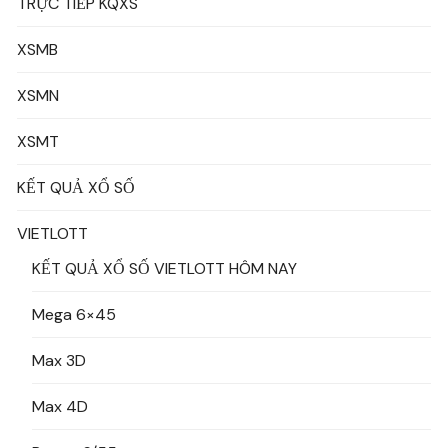
TRỰC TIẾP KQXS
XSMB
XSMN
XSMT
KẾT QUẢ XỔ SỐ
VIETLOTT
KẾT QUẢ XỔ SỐ VIETLOTT HÔM NAY
Mega 6×45
Max 3D
Max 4D