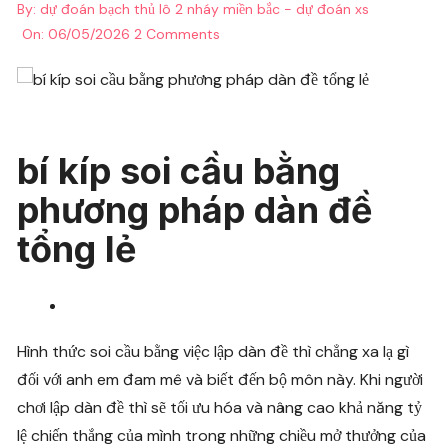
By:
dự đoán bạch thủ lô 2 nháy miền bắc - dự đoán xs
On:
06/05/2026
2 Comments
bí kíp soi cầu bằng
phương pháp dàn đề
tổng lẻ
View
Larger
Hình thức soi cầu bằng việc lập dàn đề thì chẳng xa lạ gì
Imag
đối với anh em đam mê và biết đến bộ môn này. Khi người
chơi lập dàn đề thì sẽ tối ưu hóa và nâng cao khả năng tỷ
lệ chiến thắng của mình trong những chiều mở thưởng của