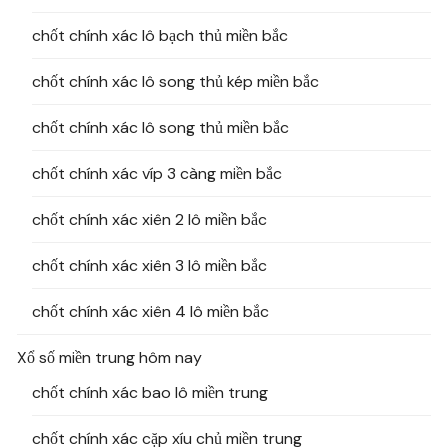
chốt chính xác lô bạch thủ miền bắc
chốt chính xác lô song thủ kép miền bắc
chốt chính xác lô song thủ miền bắc
chốt chính xác víp 3 càng miền bắc
chốt chính xác xiên 2 lô miền bắc
chốt chính xác xiên 3 lô miền bắc
chốt chính xác xiên 4 lô miền bắc
Xổ số miền trung hôm nay
chốt chính xác bao lô miền trung
chốt chính xác cặp xíu chủ miền trung