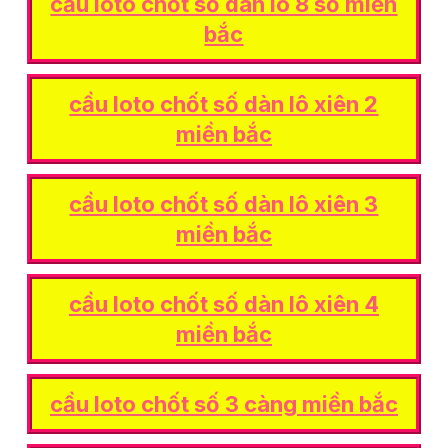
cầu loto chốt số dàn lô 8 số miền
bắc
cầu loto chốt số dàn lô xiên 2
miền bắc
cầu loto chốt số dàn lô xiên 3
miền bắc
cầu loto chốt số dàn lô xiên 4
miền bắc
cầu loto chốt số 3 càng miền bắc