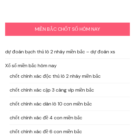
MIỀN BẮC CHỐT SỐ HÔM NAY
dự đoán bạch thủ lô 2 nháy miền bắc – dự đoán xs
Xổ số miền bắc hôm nay
chốt chính xác độc thủ lô 2 nháy miền bắc
chốt chính xác cặp 3 càng víp miền bắc
chốt chính xác dàn lô 10 con miền bắc
chốt chính xác đề 4 con miền bắc
chốt chính xác đề 6 con miền bắc