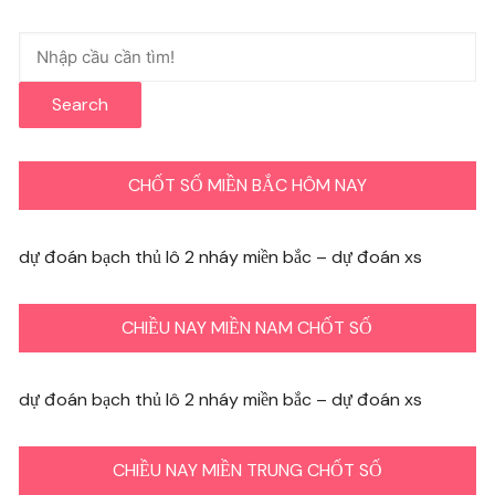
bài
viết
Search
CHỐT SỐ MIỀN BẮC HÔM NAY
dự đoán bạch thủ lô 2 nháy miền bắc – dự đoán xs
CHIỀU NAY MIỀN NAM CHỐT SỐ
dự đoán bạch thủ lô 2 nháy miền bắc – dự đoán xs
CHIỀU NAY MIỀN TRUNG CHỐT SỐ