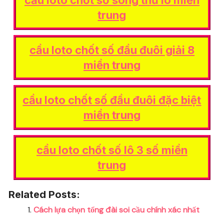
cầu loto chốt số song thủ lô miền
trung
cầu loto chốt số đầu đuôi giải 8
miền trung
cầu loto chốt số đầu đuôi đặc biệt
miền trung
cầu loto chốt số lô 3 số miền
trung
Related Posts:
Cách lựa chọn tổng đài soi cầu chính xác nhất