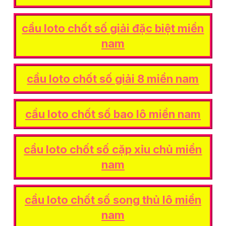
cầu loto chốt số giải đặc biệt miền
nam
cầu loto chốt số giải 8 miền nam
cầu loto chốt số bao lô miền nam
cầu loto chốt số cặp xỉu chủ miền
nam
cầu loto chốt số song thủ lô miền
nam