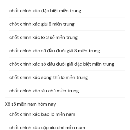
chốt chính xác đặc biệt miền trung
chốt chính xác giải 8 miền trung
chốt chính xác lô 3 số miền trung
chốt chính xác sớ đầu đuôi giải 8 miền trung
chốt chính xác sớ đầu đuôi giải đặc biệt miền trung
chốt chính xác song thủ lô miền trung
chốt chính xác xíu chủ miền trung
Xổ số miền nam hôm nay
chốt chính xác bao lô miền nam
chốt chính xác cặp xíu chủ miền nam