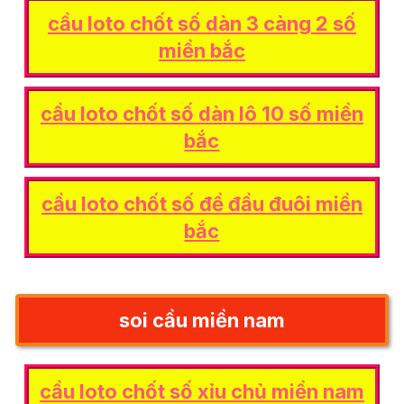
cầu loto chốt số dàn 3 càng 2 số
miền bắc
cầu loto chốt số dàn lô 10 số miền
bắc
cầu loto chốt số đề đầu đuôi miền
bắc
soi cầu miền nam
cầu loto chốt số xỉu chủ miền nam