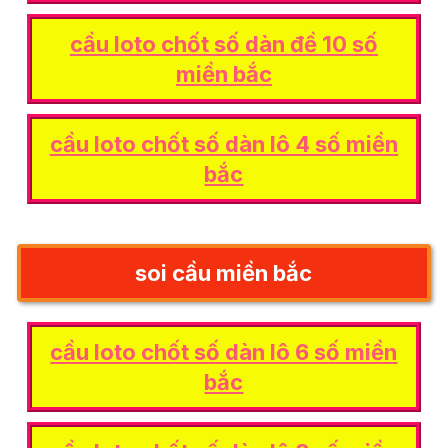
cầu loto chốt số dàn đề 10 số
miền bắc
cầu loto chốt số dàn lô 4 số miền
bắc
soi cầu miền bắc
cầu loto chốt số dàn lô 6 số miền
bắc