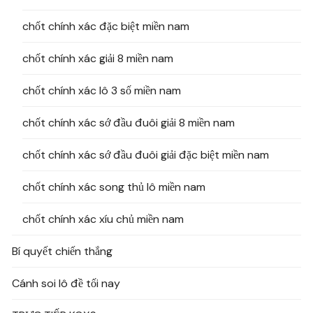
chốt chính xác đặc biệt miền nam
chốt chính xác giải 8 miền nam
chốt chính xác lô 3 số miền nam
chốt chính xác sớ đầu đuôi giải 8 miền nam
chốt chính xác sớ đầu đuôi giải đặc biệt miền nam
chốt chính xác song thủ lô miền nam
chốt chính xác xíu chủ miền nam
Bí quyết chiến thắng
Cánh soi lô đề tối nay