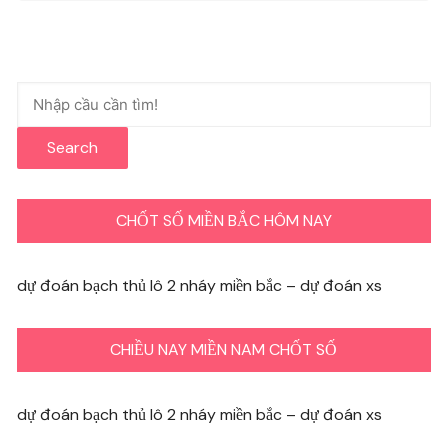
Search
CHỐT SỐ MIỀN BẮC HÔM NAY
dự đoán bạch thủ lô 2 nháy miền bắc – dự đoán xs
CHIỀU NAY MIỀN NAM CHỐT SỐ
dự đoán bạch thủ lô 2 nháy miền bắc – dự đoán xs