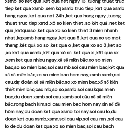
xsmb
,
sô kêt qua
,
ket qua net ngay 16
,
tuong thuat truc
tiep ket qua xsmb
,
xem kq xsmb truc tiep
,
ket qua xsmb
hang ngay
,
ket qua net 24h
,
ket qua hang ngay
,
tuong
thuat truc tiep xstd
,
xô so kien thiet
,
so kết quả
,
net ket
qua
,
ketquaso
,
ket qua xo so kien thiet 3 mien nhanh
nhat
,
kqxsmb hang ngay
,
ket qua 8
,
ket qua xo so mot
thang
,
kêt quả xo so
,
ket qua o
,
ket qua xo so 3
,
ket so
,
xo ket qua xsmb
,
kết qua xô số
,
ket qua xi
,
kêt qua sx
,
xem ket qua nhieu ngay
,
xổ số miền bắc
,
xo so mien
bac
,
so so mien bac
,
soi cau mb
,
soi cau mien bac
,
kết quả
xổ số miền bắc
,
xo so mien bac hom nay
,
xsmb
,
sxmb
,
soi
cau
,
dự đoán xổ số miền bắc
,
so xo mien bac
,
xổ số kiến
thiết miền bắc
,
cau mb
,
so xo
,
xsmb soi cau
,
kqxs mien
bac
,
du doan xsmb
,
soi cau xsmb
,
soi cầu xổ số miền
bắc
,
rong bach kim
,
soi cau mien bac hom nay
,
xin số đề
hôm nay
,
du doan ket qua xsmb toi nay
,
soi cau lo
,
du
doan ket qua xsmb
,
xsmn
,
soi cau vip
,
soi cau mn
,
soi cau
lo de
,
du doan ket qua xo so mien bac
,
soi cau bach