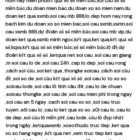
hom nay mien phi
,
kết quả xổ số miền bắc
,
soi cầu xổ số
miền bắc
,
du doan mien bac
,
du doan xo so mien nam
,
du
doan ket qua sxmb
,
soi cau mb 888
,
lo dep hom nay
,
rong
bach kim du doan xo so mien bac
,
soi cau sxmb
,
xsmn
,
soi
cau xsmb 888
,
dự đoán xổ số miền bắc
,
soi cau mb vip
,
du
doan ket qua
,
xsmb minh ngoc
,
kết quả
,
ket qua
,
kết quả xổ
số
,
kqxs
,
kết quả xổ số miền bắc
,
xổ số miền bắc
,
lô đề
,
dự
đoán kết quả xổ số
,
ketqua net soi cau
,
soi cau an giang
,
m soi cau lo de
,
soi cau 24h
,
cap lo dep
,
soi cau rong
,
cách soi cầu
,
soi ket qua
,
thongke soicau
,
cách soi cầu
đề
,
soi so de
,
soi cầu kết quả xổ số
,
soi cau lo to xo so
,
soicau lode
,
soi câu lô tinh câu đê
,
cau lo de chuan
,
soicau thongke
,
soi cau de
,
soi cau mien phi trong ngay
,
soi cau an 5 ngay
,
cach soi cau xo so
,
soi cau truc
tuyen
,
sôi cau lo
,
cau lo ket qua xo so
,
s0i cau lo
,
cau lo
de dep
,
soi cầu lô miễn phí
,
cau lode
,
cầu lô đẹp nhất
trong ngày
,
ketquaxsmb
,
xosothudo truc tiep
,
ket qua
xo so hang ngay
,
kết qua net
,
xem truc tiep ket qua