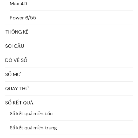
Max 4D
Power 6/55
THỐNG KÊ
SOI CẦU
DÒ VÉ SỐ
SỔ MƠ
QUAY THỬ
SỐ KẾT QUẢ
Số kết quả miền bắc
Số kết quả miền trung