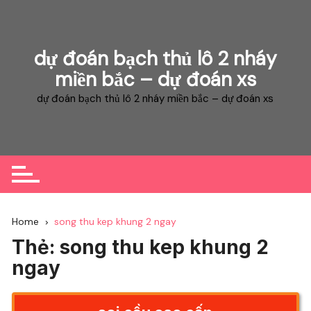
Skip
to
content
dự đoán bạch thủ lô 2 nháy
miền bắc – dự đoán xs
dự đoán bạch thủ lô 2 nháy miền bắc – dự đoán xs
Home
song thu kep khung 2 ngay
Thẻ:
song thu kep khung 2
ngay