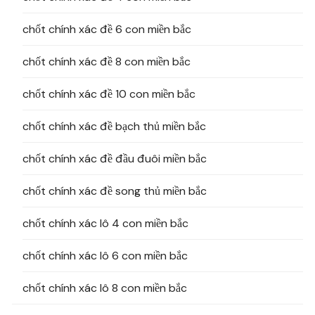
chốt chính xác đề 6 con miền bắc
chốt chính xác đề 8 con miền bắc
chốt chính xác đề 10 con miền bắc
chốt chính xác đề bạch thủ miền bắc
chốt chính xác đề đầu đuôi miền bắc
chốt chính xác đề song thủ miền bắc
chốt chính xác lô 4 con miền bắc
chốt chính xác lô 6 con miền bắc
chốt chính xác lô 8 con miền bắc