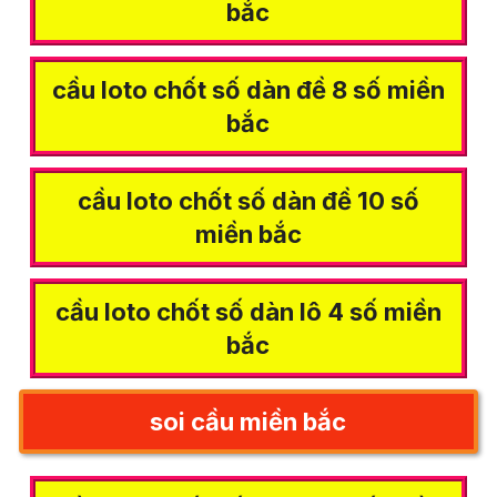
bắc
cầu loto chốt số dàn đề 8 số miền
bắc
cầu loto chốt số dàn đề 10 số
miền bắc
cầu loto chốt số dàn lô 4 số miền
bắc
soi cầu miền bắc