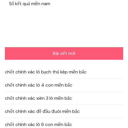
Số kết quả miền nam
Bài viết mới
chốt chính xác lô bạch thủ kép miền bắc
chốt chính xác lô 4 con miền bắc
chốt chính xác xiên 3 lô miền bắc
chốt chính xác đề đầu đuôi miền bắc
chốt chính xác lô 6 con miền bắc