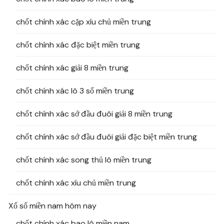
chốt chính xác cặp xíu chủ miền trung
chốt chính xác đặc biệt miền trung
chốt chính xác giải 8 miền trung
chốt chính xác lô 3 số miền trung
chốt chính xác sớ đầu đuôi giải 8 miền trung
chốt chính xác sớ đầu đuôi giải đặc biệt miền trung
chốt chính xác song thủ lô miền trung
chốt chính xác xíu chủ miền trung
Xổ số miền nam hôm nay
chốt chính xác bao lô miền nam