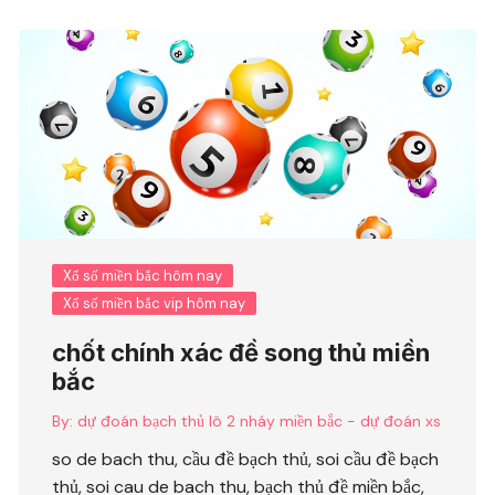
Xổ số miền bắc hôm nay
Xổ số miền bắc vip hôm nay
chốt chính xác đề song thủ miền
bắc
By:
dự đoán bạch thủ lô 2 nháy miền bắc - dự đoán xs
so de bach thu, cầu đề bạch thủ, soi cầu đề bạch
thủ, soi cau de bach thu, bạch thủ đề miền bắc,