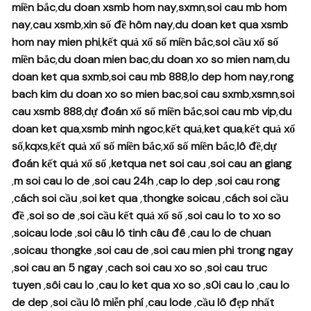
miền bắc
,
du doan xsmb hom nay
,
sxmn
,
soi cau mb hom
nay
,
cau xsmb
,
xin số đề hôm nay
,
du doan ket qua xsmb
hom nay mien phi
,
kết quả xổ số miền bắc
,
soi cầu xổ số
miền bắc
,
du doan mien bac
,
du doan xo so mien nam
,
du
doan ket qua sxmb
,
soi cau mb 888
,
lo dep hom nay
,
rong
bach kim du doan xo so mien bac
,
soi cau sxmb
,
xsmn
,
soi
cau xsmb 888
,
dự đoán xổ số miền bắc
,
soi cau mb vip
,
du
doan ket qua
,
xsmb minh ngoc
,
kết quả
,
ket qua
,
kết quả xổ
số
,
kqxs
,
kết quả xổ số miền bắc
,
xổ số miền bắc
,
lô đề
,
dự
đoán kết quả xổ số
,
ketqua net soi cau
,
soi cau an giang
,
m soi cau lo de
,
soi cau 24h
,
cap lo dep
,
soi cau rong
,
cách soi cầu
,
soi ket qua
,
thongke soicau
,
cách soi cầu
đề
,
soi so de
,
soi cầu kết quả xổ số
,
soi cau lo to xo so
,
soicau lode
,
soi câu lô tinh câu đê
,
cau lo de chuan
,
soicau thongke
,
soi cau de
,
soi cau mien phi trong ngay
,
soi cau an 5 ngay
,
cach soi cau xo so
,
soi cau truc
tuyen
,
sôi cau lo
,
cau lo ket qua xo so
,
s0i cau lo
,
cau lo
de dep
,
soi cầu lô miễn phí
,
cau lode
,
cầu lô đẹp nhất