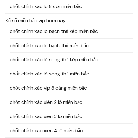
chốt chính xác lô 8 con miền bắc
Xổ số miền bắc vip hôm nay
chốt chính xác lô bạch thủ kép miền bắc
chốt chính xác lô bạch thủ miền bắc
chốt chính xác lô song thủ kép miền bắc
chốt chính xác lô song thủ miền bắc
chốt chính xác víp 3 càng miền bắc
chốt chính xác xiên 2 lô miền bắc
chốt chính xác xiên 3 lô miền bắc
chốt chính xác xiên 4 lô miền bắc