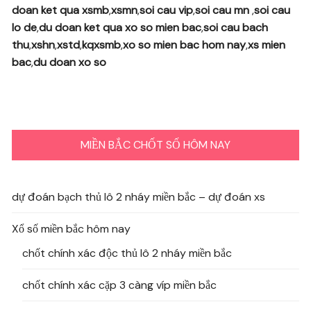
doan ket qua xsmb
,
xsmn
,
soi cau vip
,
soi cau mn
,
soi cau
lo de
,
du doan ket qua xo so mien bac
,
soi cau bach
thu
,
xshn
,
xstd
,
kqxsmb
,
xo so mien bac hom nay
,
xs mien
bac
,
du doan xo so
MIỀN BẮC CHỐT SỐ HÔM NAY
dự đoán bạch thủ lô 2 nháy miền bắc – dự đoán xs
Xổ số miền bắc hôm nay
chốt chính xác độc thủ lô 2 nháy miền bắc
chốt chính xác cặp 3 càng víp miền bắc