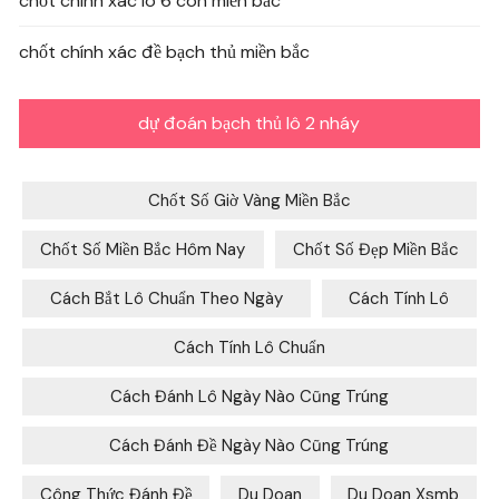
chốt chính xác lô 6 con miền bắc
chốt chính xác đề bạch thủ miền bắc
dự đoán bạch thủ lô 2 nháy
Chốt Số Giờ Vàng Miền Bắc
Chốt Số Miền Bắc Hôm Nay
Chốt Số Đẹp Miền Bắc
Cách Bắt Lô Chuẩn Theo Ngày
Cách Tính Lô
Cách Tính Lô Chuẩn
Cách Đánh Lô Ngày Nào Cũng Trúng
Cách Đánh Đề Ngày Nào Cũng Trúng
Công Thức Đánh Đề
Du Doan
Du Doan Xsmb