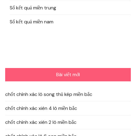
Số kết quả miền trung
Số kết quả miền nam
Bài viết mới
chốt chính xác lô song thủ kép miền bắc
chốt chính xác xiên 4 lô miền bắc
chốt chính xác xiên 2 lô miền bắc