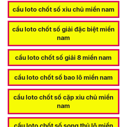
cầu loto chốt số xỉu chủ miền nam
cầu loto chốt số giải đặc biệt miền
nam
cầu loto chốt số giải 8 miền nam
cầu loto chốt số bao lô miền nam
cầu loto chốt số cặp xỉu chủ miền
nam
cầu loto chốt số song thủ lô miền