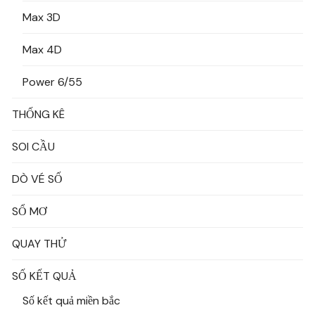
Max 3D
Max 4D
Power 6/55
THỐNG KÊ
SOI CẦU
DÒ VÉ SỐ
SỔ MƠ
QUAY THỬ
SỐ KẾT QUẢ
Số kết quả miền bắc