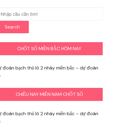
hủ
chốt chính xác đặc biệt miền
trung
hủ
chốt chính xác giải 8 miền
Search
trung
g miền
chốt chính xác lô 3 số miền
CHỐT SỐ MIỀN BẮC HÔM NAY
trung
miền
chốt chính xác sớ đầu đuôi giải
ự đoán bạch thủ lô 2 nháy miền bắc – dự đoán
8 miền trung
s
miền
chốt chính xác sớ đầu đuôi giải
đặc biệt miền trung
CHIỀU NAY MIỀN NAM CHỐT SỐ
miền
chốt chính xác song thủ lô
miền trung
ự đoán bạch thủ lô 2 nháy miền bắc – dự đoán
s
chốt chính xác xíu chủ miền