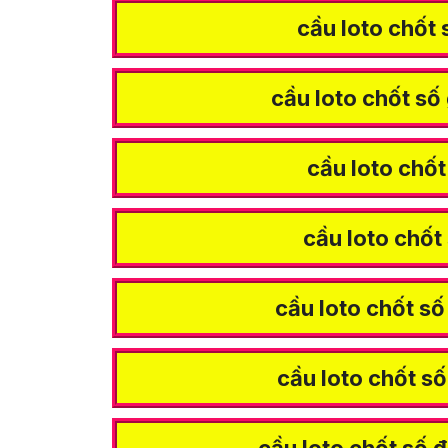
cầu loto chốt
cầu loto chốt số
cầu loto chốt
cầu loto chốt
cầu loto chốt s
cầu loto chốt s