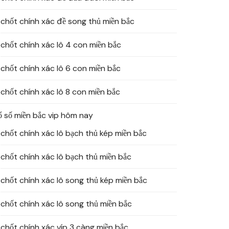
chốt chính xác đề song thủ miền bắc
chốt chính xác lô 4 con miền bắc
chốt chính xác lô 6 con miền bắc
chốt chính xác lô 8 con miền bắc
ổ số miền bắc vip hôm nay
chốt chính xác lô bạch thủ kép miền bắc
chốt chính xác lô bạch thủ miền bắc
chốt chính xác lô song thủ kép miền bắc
chốt chính xác lô song thủ miền bắc
chốt chính xác víp 3 càng miền bắc