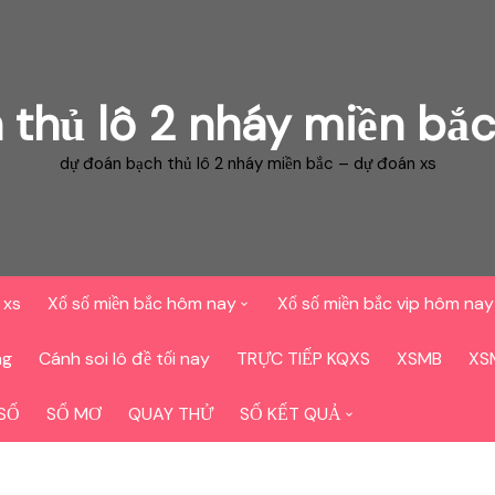
thủ lô 2 nháy miền bắ
dự đoán bạch thủ lô 2 nháy miền bắc – dự đoán xs
 xs
Xổ số miền bắc hôm nay
Xổ số miền bắc vip hôm nay
chốt chính xác độc thủ lô 2
chốt chính xác lô bạch t
ng
Cánh soi lô đề tối nay
TRỰC TIẾP KQXS
XSMB
XS
nháy miền bắc
miền bắc
SỐ
SỔ MƠ
QUAY THỬ
SỐ KẾT QUẢ
chốt chính xác cặp 3 càng víp
chốt chính xác lô bạch t
miền bắc
miền bắc
Số kết quả miền bắc