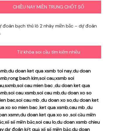
trung
CHIỀU NAY MIỀN TRUNG CHỐT SỐ
ự đoán bạch thủ lô 2 nháy miền bắc – dự đoán
s
Từ khóa soi cầu tìm kiếm nhiều
smb
,
du doan ket qua xsmb toi nay
,
du doan
smb
,
rong bach kim
,
soi cau
,
xsmb soi
au
,
sxmb
,
soi cau mien bac
,
du doan ket qua
smb
,
soi cau xsmb
,
soi cau mb
,
du doan xo so
ien bac
,
soi cau mb
,
du doan xo so
,
du doan ket
ua xo so mien bac
,
ket qua xsmb
,
cau mb
,
du
oan xsmn
,
du doan ket qua xo so
,
soi cầu miền
ắc
,
xổ số miền bắc
,
soi cau lo
,
du doan xsmb chieu
ay
,
dự đoán kết quả xổ số miền bắc
,
du doan