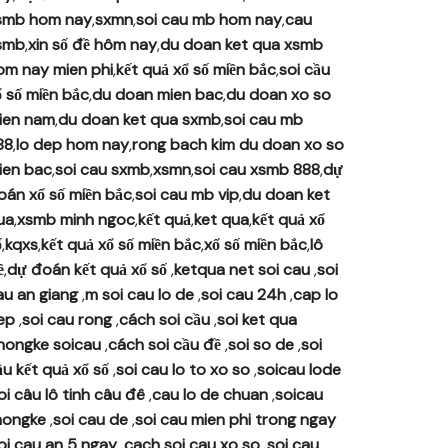
smb hom nay
,
sxmn
,
soi cau mb hom nay
,
cau
smb
,
xin số đề hôm nay
,
du doan ket qua xsmb
om nay mien phi
,
kết quả xổ số miền bắc
,
soi cầu
ổ số miền bắc
,
du doan mien bac
,
du doan xo so
ien nam
,
du doan ket qua sxmb
,
soi cau mb
88
,
lo dep hom nay
,
rong bach kim du doan xo so
ien bac
,
soi cau sxmb
,
xsmn
,
soi cau xsmb 888
,
dự
oán xổ số miền bắc
,
soi cau mb vip
,
du doan ket
ua
,
xsmb minh ngoc
,
kết quả
,
ket qua
,
kết quả xổ
ố
,
kqxs
,
kết quả xổ số miền bắc
,
xổ số miền bắc
,
lô
ề
,
dự đoán kết quả xổ số
,
ketqua net soi cau
,
soi
au an giang
,
m soi cau lo de
,
soi cau 24h
,
cap lo
ep
,
soi cau rong
,
cách soi cầu
,
soi ket qua
hongke soicau
,
cách soi cầu đề
,
soi so de
,
soi
ầu kết quả xổ số
,
soi cau lo to xo so
,
soicau lode
oi câu lô tinh câu đê
,
cau lo de chuan
,
soicau
hongke
,
soi cau de
,
soi cau mien phi trong ngay
oi cau an 5 ngay
,
cach soi cau xo so
,
soi cau