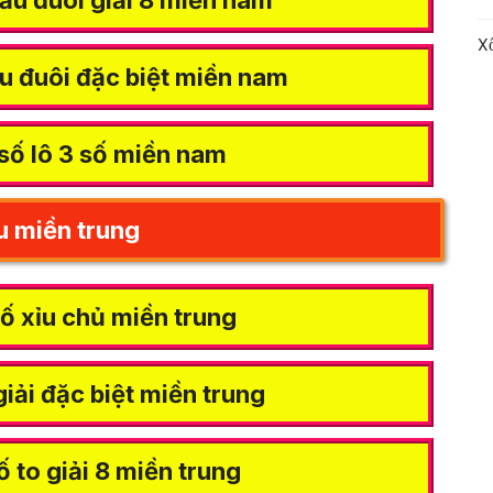
đầu đuôi giải 8 miền nam
X
ầu đuôi đặc biệt miền nam
 số lô 3 số miền nam
u miền trung
số xỉu chủ miền trung
giải đặc biệt miền trung
ố to giải 8 miền trung