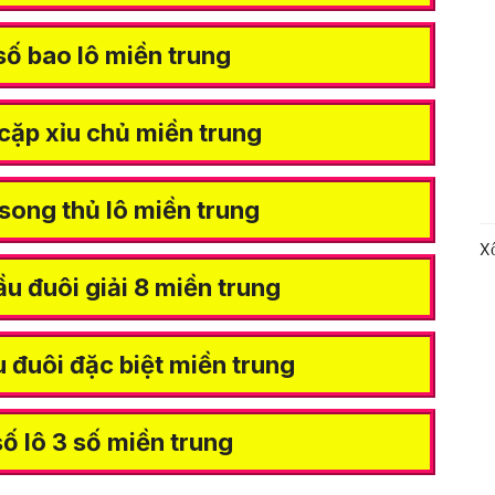
số bao lô miền trung
 cặp xỉu chủ miền trung
 song thủ lô miền trung
X
ầu đuôi giải 8 miền trung
u đuôi đặc biệt miền trung
số lô 3 số miền trung