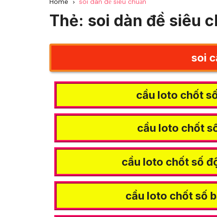
Home
soi dàn đề siêu chuẩn
miền nam
Thẻ:
soi dàn đề siêu 
Mega 6×45
chốt chính xác đặc biệt miền
nam
Max 3D
soi 
chốt chính xác giải 8 miền nam
Max 4D
chốt chính xác lô 3 số miền
Power 6/55
cầu loto chốt s
nam
chốt chính xác sớ đầu đuôi giải
cầu loto chốt s
8 miền nam
chốt chính xác sớ đầu đuôi giải
cầu loto chốt số đ
đặc biệt miền nam
chốt chính xác song thủ lô
cầu loto chốt số 
miền nam