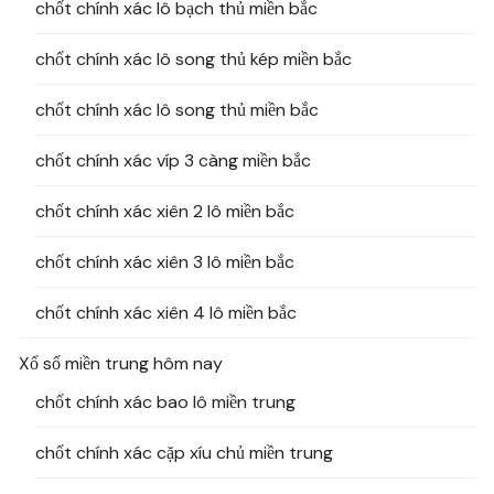
chốt chính xác lô bạch thủ miền bắc
chốt chính xác lô song thủ kép miền bắc
chốt chính xác lô song thủ miền bắc
chốt chính xác víp 3 càng miền bắc
chốt chính xác xiên 2 lô miền bắc
chốt chính xác xiên 3 lô miền bắc
chốt chính xác xiên 4 lô miền bắc
Xổ số miền trung hôm nay
chốt chính xác bao lô miền trung
chốt chính xác cặp xíu chủ miền trung