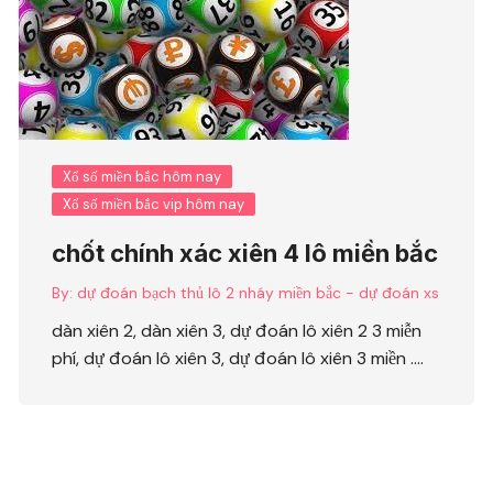
Xổ số miền bắc hôm nay
Xổ số miền bắc vip hôm nay
chốt chính xác xiên 4 lô miền bắc
By:
dự đoán bạch thủ lô 2 nháy miền bắc - dự đoán xs
dàn xiên 2, dàn xiên 3, dự đoán lô xiên 2 3 miễn
phí, dự đoán lô xiên 3, dự đoán lô xiên 3 miền ….