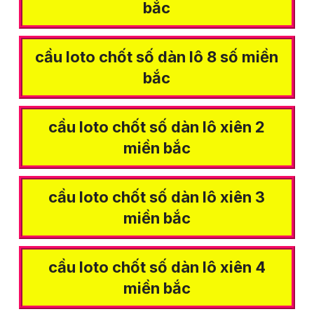
bắc
cầu loto chốt số dàn lô 8 số miền
bắc
cầu loto chốt số dàn lô xiên 2
miền bắc
cầu loto chốt số dàn lô xiên 3
miền bắc
cầu loto chốt số dàn lô xiên 4
miền bắc