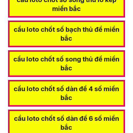
miền bắc
cầu loto chốt số bạch thủ đề miền
bắc
cầu loto chốt số song thủ đề miền
bắc
cầu loto chốt số dàn đề 4 số miền
bắc
cầu loto chốt số dàn đề 6 số miền
bắc