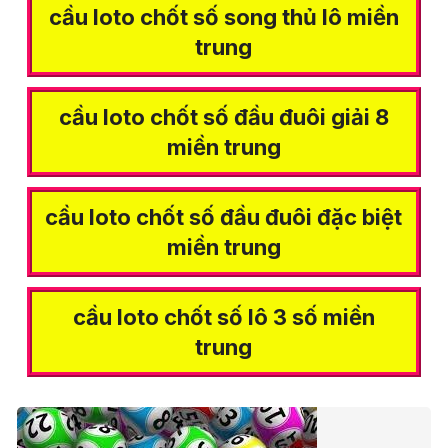
cầu loto chốt số song thủ lô miền
trung
cầu loto chốt số đầu đuôi giải 8
miền trung
cầu loto chốt số đầu đuôi đặc biệt
miền trung
cầu loto chốt số lô 3 số miền
trung