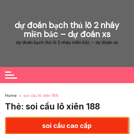
Skip
to
content
dự đoán bạch thủ lô 2 nháy
miền bắc – dự đoán xs
dự đoán bạch thủ lô 2 nháy miền bắc – dự đoán xs
Home
soi cầu lô xiên 188
Thẻ:
soi cầu lô xiên 188
soi cầu cao cấp