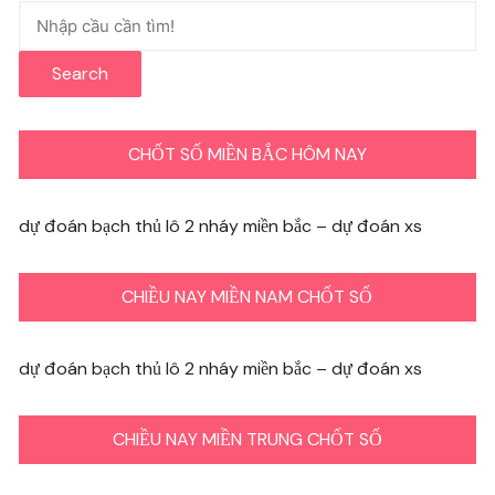
Search
CHỐT SỐ MIỀN BẮC HÔM NAY
dự đoán bạch thủ lô 2 nháy miền bắc – dự đoán xs
CHIỀU NAY MIỀN NAM CHỐT SỐ
dự đoán bạch thủ lô 2 nháy miền bắc – dự đoán xs
CHIỀU NAY MIỀN TRUNG CHỐT SỐ