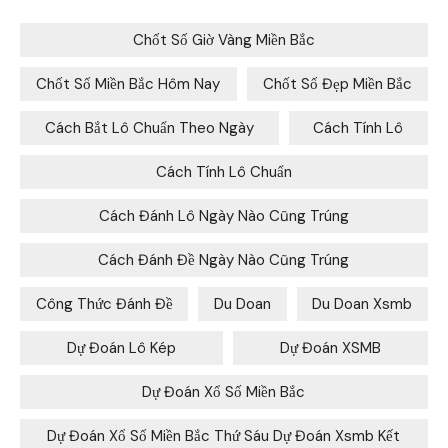
Chốt Số Giờ Vàng Miền Bắc
Chốt Số Miền Bắc Hôm Nay
Chốt Số Đẹp Miền Bắc
Cách Bắt Lô Chuẩn Theo Ngày
Cách Tính Lô
Cách Tính Lô Chuẩn
Cách Đánh Lô Ngày Nào Cũng Trúng
Cách Đánh Đề Ngày Nào Cũng Trúng
Công Thức Đánh Đề
Du Doan
Du Doan Xsmb
Dự Đoán Lô Kép
Dự Đoán XSMB
Dự Đoán Xổ Số Miền Bắc
Dự Đoán Xổ Số Miền Bắc Thứ Sáu Dự Đoán Xsmb Kết