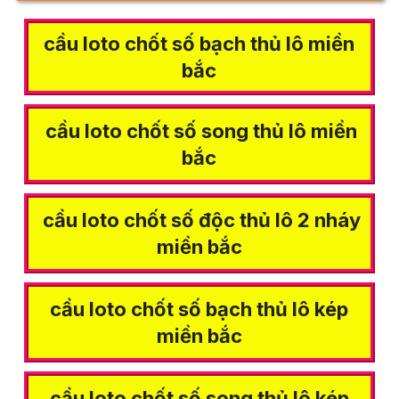
cầu loto chốt số bạch thủ lô miền
bắc
cầu loto chốt số song thủ lô miền
bắc
cầu loto chốt số độc thủ lô 2 nháy
miền bắc
cầu loto chốt số bạch thủ lô kép
miền bắc
cầu loto chốt số song thủ lô kép