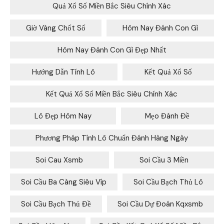
Quả Xổ Số Miền Bắc Siêu Chính Xác
Giờ Vàng Chốt Số
Hôm Nay Đánh Con Gì
Hôm Nay Đánh Con Gì Đẹp Nhất
Hướng Dẫn Tính Lô
Kết Quả Xổ Số
Kết Quả Xổ Số Miền Bắc Siêu Chính Xác
Lô Đẹp Hôm Nay
Mẹo Đánh Đề
Phương Pháp Tính Lô Chuẩn Đánh Hàng Ngày
Soi Cau Xsmb
Soi Cầu 3 Miền
Soi Cầu Ba Càng Siêu Víp
Soi Cầu Bạch Thủ Lô
Soi Cầu Bạch Thủ Đề
Soi Cầu Dự Đoán Kqxsmb