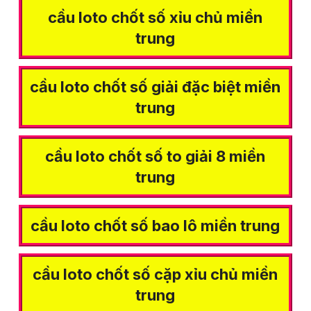
cầu loto chốt số xỉu chủ miền
trung
cầu loto chốt số giải đặc biệt miền
trung
cầu loto chốt số to giải 8 miền
trung
cầu loto chốt số bao lô miền trung
cầu loto chốt số cặp xỉu chủ miền
trung