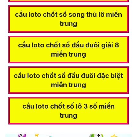
cầu loto chốt số song thủ lô miền
trung
cầu loto chốt số đầu đuôi giải 8
miền trung
cầu loto chốt số đầu đuôi đặc biệt
miền trung
cầu loto chốt số lô 3 số miền
trung