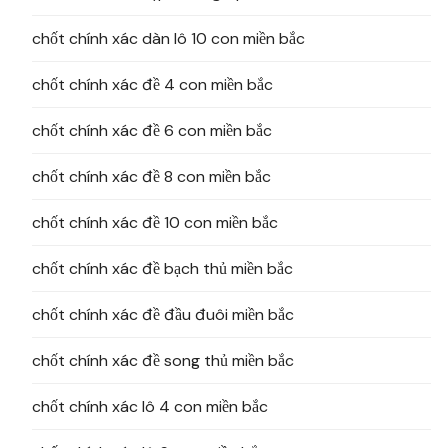
chốt chính xác dàn lô 10 con miền bắc
chốt chính xác đề 4 con miền bắc
chốt chính xác đề 6 con miền bắc
chốt chính xác đề 8 con miền bắc
chốt chính xác đề 10 con miền bắc
chốt chính xác đề bạch thủ miền bắc
chốt chính xác đề đầu đuôi miền bắc
chốt chính xác đề song thủ miền bắc
chốt chính xác lô 4 con miền bắc