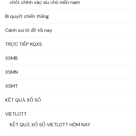
chốt chính xác xíu chủ miền nam
Bí quyết chiến thắng
Cánh soi lô đề tối nay
TRỰC TIẾP KQXS
XSMB
XSMN
XSMT
KẾT QUẢ XỔ SỐ
VIETLOTT
KẾT QUẢ XỔ SỐ VIETLOTT HÔM NAY