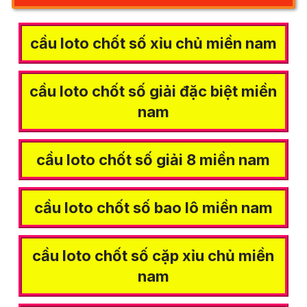
cầu loto chốt số xỉu chủ miền nam
cầu loto chốt số giải đặc biệt miền
nam
cầu loto chốt số giải 8 miền nam
cầu loto chốt số bao lô miền nam
cầu loto chốt số cặp xỉu chủ miền
nam