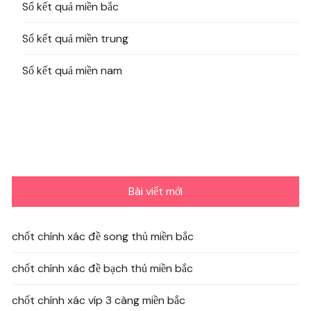
Số kết quả miền bắc
Số kết quả miền trung
Số kết quả miền nam
Bài viết mới
chốt chính xác đề song thủ miền bắc
chốt chính xác đề bạch thủ miền bắc
chốt chính xác víp 3 càng miền bắc