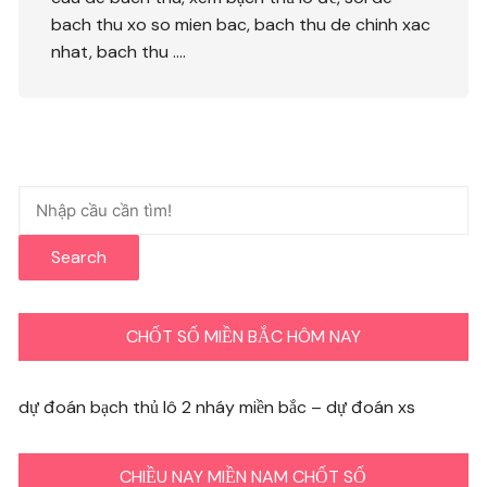
bach thu xo so mien bac, bach thu de chinh xac
nhat, bach thu ….
Search
CHỐT SỐ MIỀN BẮC HÔM NAY
dự đoán bạch thủ lô 2 nháy miền bắc – dự đoán xs
CHIỀU NAY MIỀN NAM CHỐT SỐ