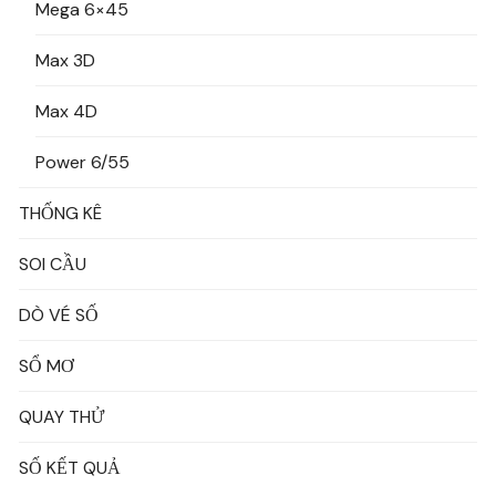
Mega 6×45
Max 3D
Max 4D
Power 6/55
THỐNG KÊ
SOI CẦU
DÒ VÉ SỐ
SỔ MƠ
QUAY THỬ
SỐ KẾT QUẢ