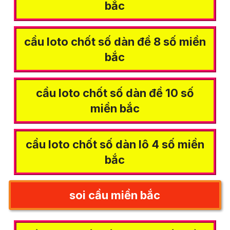
bắc
cầu loto chốt số dàn đề 8 số miền
bắc
cầu loto chốt số dàn đề 10 số
miền bắc
cầu loto chốt số dàn lô 4 số miền
bắc
soi cầu miền bắc