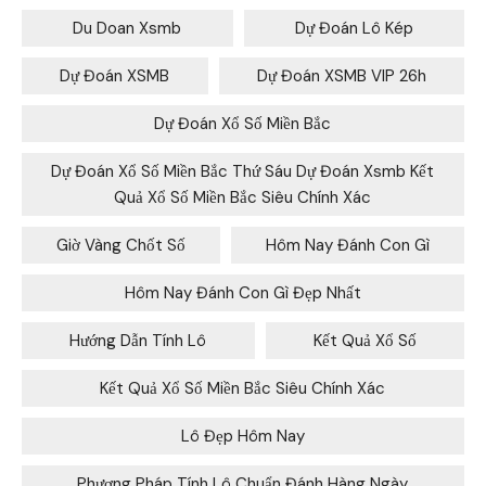
Du Doan Xsmb
Dự Đoán Lô Kép
Dự Đoán XSMB
Dự Đoán XSMB VIP 26h
Dự Đoán Xổ Số Miền Bắc
Dự Đoán Xổ Số Miền Bắc Thứ Sáu Dự Đoán Xsmb Kết
Quả Xổ Số Miền Bắc Siêu Chính Xác
Giờ Vàng Chốt Số
Hôm Nay Đánh Con Gì
Hôm Nay Đánh Con Gì Đẹp Nhất
Hướng Dẫn Tính Lô
Kết Quả Xổ Số
Kết Quả Xổ Số Miền Bắc Siêu Chính Xác
Lô Đẹp Hôm Nay
Phương Pháp Tính Lô Chuẩn Đánh Hàng Ngày