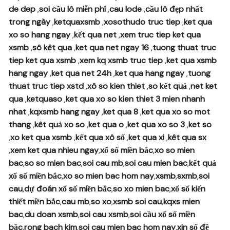
de dep
,
soi cầu lô miễn phí
,
cau lode
,
cầu lô đẹp nhất
trong ngày
,
ketquaxsmb
,
xosothudo truc tiep
,
ket qua
xo so hang ngay
,
kết qua net
,
xem truc tiep ket qua
xsmb
,
sô kêt qua
,
ket qua net ngay 16
,
tuong thuat truc
tiep ket qua xsmb
,
xem kq xsmb truc tiep
,
ket qua xsmb
hang ngay
,
ket qua net 24h
,
ket qua hang ngay
,
tuong
thuat truc tiep xstd
,
xô so kien thiet
,
so kết quả
,
net ket
qua
,
ketquaso
,
ket qua xo so kien thiet 3 mien nhanh
nhat
,
kqxsmb hang ngay
,
ket qua 8
,
ket qua xo so mot
thang
,
kêt quả xo so
,
ket qua o
,
ket qua xo so 3
,
ket so
,
xo ket qua xsmb
,
kết qua xô số
,
ket qua xi
,
kêt qua sx
,
xem ket qua nhieu ngay
,
xổ số miền bắc
,
xo so mien
bac
,
so so mien bac
,
soi cau mb
,
soi cau mien bac
,
kết quả
xổ số miền bắc
,
xo so mien bac hom nay
,
xsmb
,
sxmb
,
soi
cau
,
dự đoán xổ số miền bắc
,
so xo mien bac
,
xổ số kiến
thiết miền bắc
,
cau mb
,
so xo
,
xsmb soi cau
,
kqxs mien
bac
,
du doan xsmb
,
soi cau xsmb
,
soi cầu xổ số miền
bắc
,
rong bach kim
,
soi cau mien bac hom nay
,
xin số đề