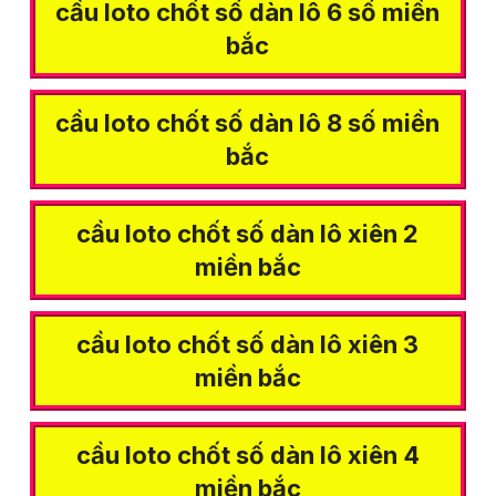
cầu loto chốt số dàn lô 6 số miền
bắc
cầu loto chốt số dàn lô 8 số miền
bắc
cầu loto chốt số dàn lô xiên 2
miền bắc
cầu loto chốt số dàn lô xiên 3
miền bắc
cầu loto chốt số dàn lô xiên 4
miền bắc