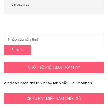
đề bạch ….
Search
CHỐT SỐ MIỀN BẮC HÔM NAY
dự đoán bạch thủ lô 2 nháy miền bắc – dự đoán xs
CHIỀU NAY MIỀN NAM CHỐT SỐ