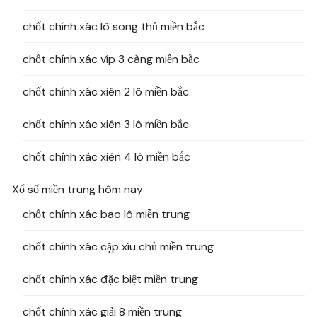
Xổ số miền trung hôm nay
chốt chính xác bao lô miền trung
chốt chính xác cặp xíu chủ miền trung
chốt chính xác đặc biệt miền trung
chốt chính xác giải 8 miền trung
chốt chính xác lô 3 số miền trung
chốt chính xác sớ đầu đuôi giải 8 miền trung
chốt chính xác sớ đầu đuôi giải đặc biệt miền trung
chốt chính xác song thủ lô miền trung
chốt chính xác xíu chủ miền trung