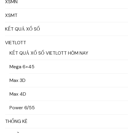
Max 3D
Max 4D
Power 6/55
THỐNG KÊ
SOI CẦU
DÒ VÉ SỐ
SỔ MƠ
QUAY THỬ
SỐ KẾT QUẢ
Số kết quả miền bắc