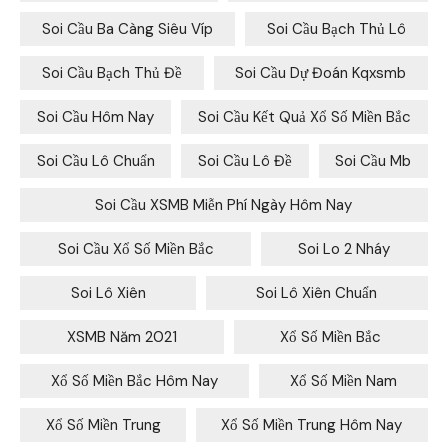
Soi Cầu Xổ Số Miền Bắc
Soi Lo 2 Nháy
Soi Lô Xiên
Soi Lô Xiên Chuẩn
XSMB Năm 2021
Xổ Số Miền Bắc
Xổ Số Miền Bắc Hôm Nay
Xổ Số Miền Nam
Xổ Số Miền Trung
Xổ Số Miền Trung Hôm Nay
Cream Blog by
Themebeez