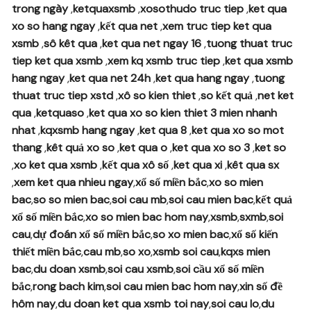
trong ngày
,
ketquaxsmb
,
xosothudo truc tiep
,
ket qua
xo so hang ngay
,
kết qua net
,
xem truc tiep ket qua
xsmb
,
sô kêt qua
,
ket qua net ngay 16
,
tuong thuat truc
tiep ket qua xsmb
,
xem kq xsmb truc tiep
,
ket qua xsmb
hang ngay
,
ket qua net 24h
,
ket qua hang ngay
,
tuong
thuat truc tiep xstd
,
xô so kien thiet
,
so kết quả
,
net ket
qua
,
ketquaso
,
ket qua xo so kien thiet 3 mien nhanh
nhat
,
kqxsmb hang ngay
,
ket qua 8
,
ket qua xo so mot
thang
,
kêt quả xo so
,
ket qua o
,
ket qua xo so 3
,
ket so
,
xo ket qua xsmb
,
kết qua xô số
,
ket qua xi
,
kêt qua sx
,
xem ket qua nhieu ngay
,
xổ số miền bắc
,
xo so mien
bac
,
so so mien bac
,
soi cau mb
,
soi cau mien bac
,
kết quả
xổ số miền bắc
,
xo so mien bac hom nay
,
xsmb
,
sxmb
,
soi
cau
,
dự đoán xổ số miền bắc
,
so xo mien bac
,
xổ số kiến
thiết miền bắc
,
cau mb
,
so xo
,
xsmb soi cau
,
kqxs mien
bac
,
du doan xsmb
,
soi cau xsmb
,
soi cầu xổ số miền
bắc
,
rong bach kim
,
soi cau mien bac hom nay
,
xin số đề
hôm nay
,
du doan ket qua xsmb toi nay
,
soi cau lo
,
du