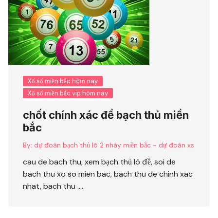
Xổ số miền bắc hôm nay
Xổ số miền bắc vip hôm nay
chốt chính xác đề bạch thủ miền
bắc
By:
dự đoán bạch thủ lô 2 nháy miền bắc - dự đoán xs
cau de bach thu, xem bạch thủ lô đề, soi de
bach thu xo so mien bac, bach thu de chinh xac
nhat, bach thu ….