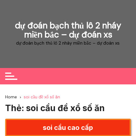
Skip
to
content
dự đoán bạch thủ lô 2 nháy
miền bắc – dự đoán xs
dự đoán bạch thủ lô 2 nháy miền bắc – dự đoán xs
Home
soi cầu đề xổ số ăn
Thẻ:
soi cầu đề xổ số ăn
soi cầu cao cấp