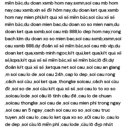
miền bắc
,
du doan xsmb hom nay
,
sxmn
,
soi cau mb hom
nay
,
cau xsmb
,
xin số đề hôm nay
,
du doan ket qua xsmb
hom nay mien phi
,
kết quả xổ số miền bắc
,
soi cầu xổ số
miền bắc
,
du doan mien bac
,
du doan xo so mien nam
,
du
doan ket qua sxmb
,
soi cau mb 888
,
lo dep hom nay
,
rong
bach kim du doan xo so mien bac
,
soi cau sxmb
,
xsmn
,
soi
cau xsmb 888
,
dự đoán xổ số miền bắc
,
soi cau mb vip
,
du
doan ket qua
,
xsmb minh ngoc
,
kết quả
,
ket qua
,
kết quả xổ
số
,
kqxs
,
kết quả xổ số miền bắc
,
xổ số miền bắc
,
lô đề
,
dự
đoán kết quả xổ số
,
ketqua net soi cau
,
soi cau an giang
,
m soi cau lo de
,
soi cau 24h
,
cap lo dep
,
soi cau rong
,
cách soi cầu
,
soi ket qua
,
thongke soicau
,
cách soi cầu
đề
,
soi so de
,
soi cầu kết quả xổ số
,
soi cau lo to xo so
,
soicau lode
,
soi câu lô tinh câu đê
,
cau lo de chuan
,
soicau thongke
,
soi cau de
,
soi cau mien phi trong ngay
,
soi cau an 5 ngay
,
cach soi cau xo so
,
soi cau truc
tuyen
,
sôi cau lo
,
cau lo ket qua xo so
,
s0i cau lo
,
cau lo
de dep
,
soi cầu lô miễn phí
,
cau lode
,
cầu lô đẹp nhất