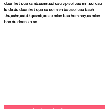
doan ket qua xsmb
,
xsmn
,
soi cau vip
,
soi cau mn
,
soi cau
lo de
,
du doan ket qua xo so mien bac
,
soi cau bach
thu
,
xshn
,
xstd
,
kqxsmb
,
xo so mien bac hom nay
,
xs mien
bac
,
du doan xo so
MIỀN BẮC CHỐT SỐ HÔM NAY
dự đoán bạch thủ lô 2 nháy miền bắc – dự đoán xs
Xổ số miền bắc hôm nay
chốt chính xác độc thủ lô 2 nháy miền bắc
chốt chính xác cặp 3 càng víp miền bắc