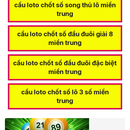
cầu loto chốt số song thủ lô miền
trung
cầu loto chốt số đầu đuôi giải 8
miền trung
cầu loto chốt số đầu đuôi đặc biệt
miền trung
cầu loto chốt số lô 3 số miền
trung