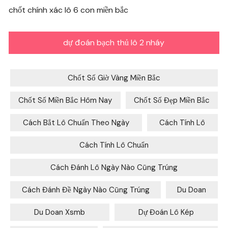
Cách Tính Lô Chuẩn
Cách Đánh Lô Ngày Nào Cũng Trúng
Cách Đánh Đề Ngày Nào Cũng Trúng
Du Doan
Du Doan Xsmb
Dự Đoán Lô Kép
Dự Đoán XSMB
Dự Đoán XSMB VIP 26h
Dự Đoán Xổ Số Miền Bắc
Dự Đoán Xổ Số Miền Bắc Thứ Sáu Dự Đoán Xsmb Kết
Quả Xổ Số Miền Bắc Siêu Chính Xác
Giờ Vàng Chốt Số
Hôm Nay Đánh Con Gì
Hôm Nay Đánh Con Gì Đẹp Nhất