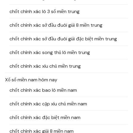
Xổ số miền nam hôm nay
chốt chính xác bao lô miền nam
chốt chính xác cặp xíu chủ miền nam
chốt chính xác đặc biệt miền nam
chốt chính xác giải 8 miền nam
chốt chính xác lô 3 số miền nam
chốt chính xác sớ đầu đuôi giải 8 miền nam
chốt chính xác sớ đầu đuôi giải đặc biệt miền nam
chốt chính xác song thủ lô miền nam
chốt chính xác xíu chủ miền nam