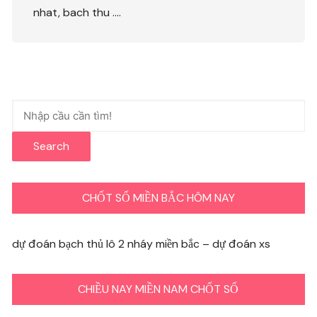
nhat, bach thu ….
Search
CHỐT SỐ MIỀN BẮC HÔM NAY
dự đoán bạch thủ lô 2 nháy miền bắc – dự đoán xs
CHIỀU NAY MIỀN NAM CHỐT SỐ