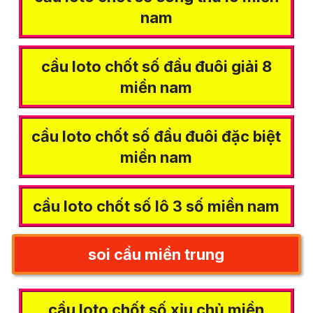
nam
cầu loto chốt số đầu đuôi giải 8
miền nam
cầu loto chốt số đầu đuôi đặc biệt
miền nam
cầu loto chốt số lô 3 số miền nam
soi cầu miền trung
cầu loto chốt số xỉu chủ miền