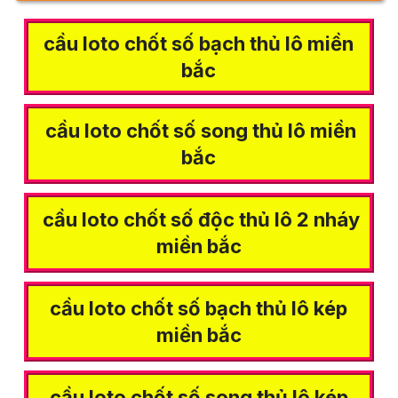
cầu loto chốt số bạch thủ lô miền
bắc
cầu loto chốt số song thủ lô miền
bắc
cầu loto chốt số độc thủ lô 2 nháy
miền bắc
cầu loto chốt số bạch thủ lô kép
miền bắc
cầu loto chốt số song thủ lô kép