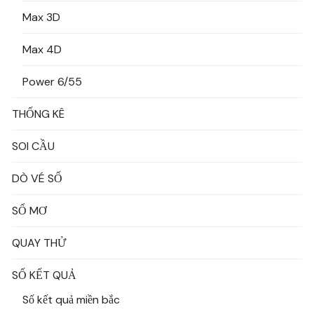
Max 3D
Max 4D
Power 6/55
THỐNG KÊ
SOI CẦU
DÒ VÉ SỐ
SỔ MƠ
QUAY THỬ
SỐ KẾT QUẢ
Số kết quả miền bắc