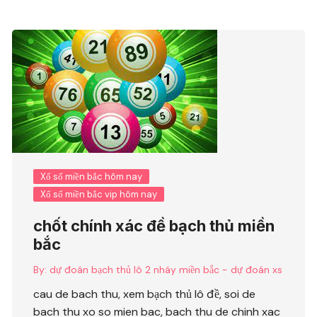
Xổ số miền bắc hôm nay
Xổ số miền bắc vip hôm nay
chốt chính xác đề bạch thủ miền
bắc
By:
dự đoán bạch thủ lô 2 nháy miền bắc - dự đoán xs
cau de bach thu, xem bạch thủ lô đề, soi de
bach thu xo so mien bac, bach thu de chinh xac