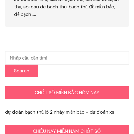
thủ, soi cau de bach thu, bạch thủ đề miền bắc,
đề bạch ….
Search
CHỐT SỐ MIỀN BẮC HÔM NAY
dự đoán bạch thủ lô 2 nháy miền bắc – dự đoán xs
CHIỀU NAY MIỀN NAM CHỐT SỐ