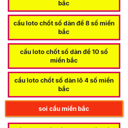
bắc
cầu loto chốt số dàn đề 8 số miền
bắc
cầu loto chốt số dàn đề 10 số
miền bắc
cầu loto chốt số dàn lô 4 số miền
bắc
soi cầu miền bắc