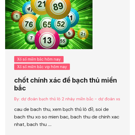
Xổ số miền bắc hôm nay
Xổ số miền bắc vip hôm nay
chốt chính xác đề bạch thủ miền
bắc
By:
dự đoán bạch thủ lô 2 nháy miền bắc - dự đoán xs
cau de bach thu, xem bạch thủ lô đề, soi de
bach thu xo so mien bac, bach thu de chinh xac
nhat, bach thu ….