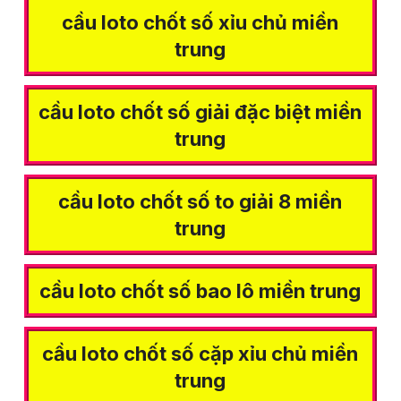
cầu loto chốt số xỉu chủ miền
trung
cầu loto chốt số giải đặc biệt miền
trung
cầu loto chốt số to giải 8 miền
trung
cầu loto chốt số bao lô miền trung
cầu loto chốt số cặp xỉu chủ miền
trung