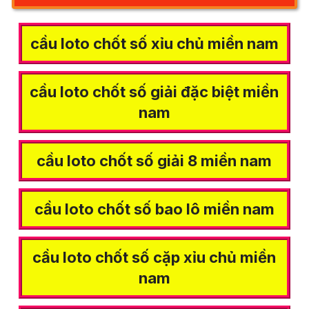
cầu loto chốt số xỉu chủ miền nam
cầu loto chốt số giải đặc biệt miền
nam
cầu loto chốt số giải 8 miền nam
cầu loto chốt số bao lô miền nam
cầu loto chốt số cặp xỉu chủ miền
nam