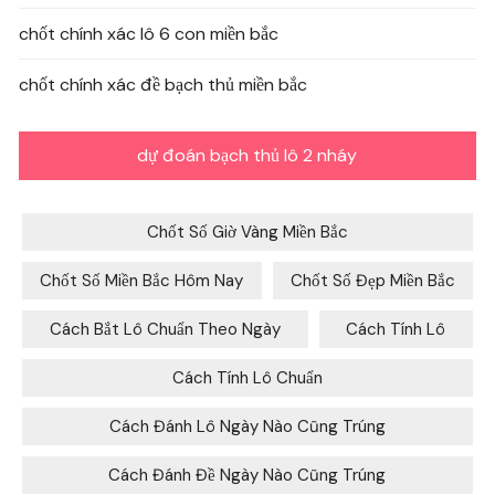
chốt chính xác lô 6 con miền bắc
chốt chính xác đề bạch thủ miền bắc
dự đoán bạch thủ lô 2 nháy
Chốt Số Giờ Vàng Miền Bắc
Chốt Số Miền Bắc Hôm Nay
Chốt Số Đẹp Miền Bắc
Cách Bắt Lô Chuẩn Theo Ngày
Cách Tính Lô
Cách Tính Lô Chuẩn
Cách Đánh Lô Ngày Nào Cũng Trúng
Cách Đánh Đề Ngày Nào Cũng Trúng