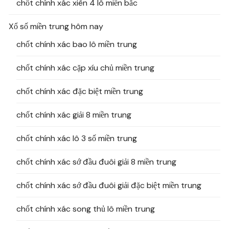
chốt chính xác xiên 4 lô miền bắc
Xổ số miền trung hôm nay
chốt chính xác bao lô miền trung
chốt chính xác cặp xíu chủ miền trung
chốt chính xác đặc biệt miền trung
chốt chính xác giải 8 miền trung
chốt chính xác lô 3 số miền trung
chốt chính xác sớ đầu đuôi giải 8 miền trung
chốt chính xác sớ đầu đuôi giải đặc biệt miền trung
chốt chính xác song thủ lô miền trung