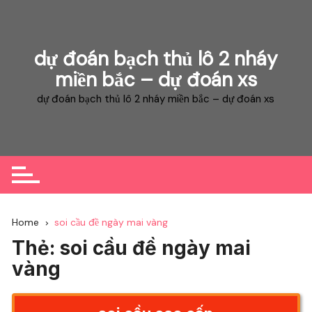
Skip
to
content
dự đoán bạch thủ lô 2 nháy
miền bắc – dự đoán xs
dự đoán bạch thủ lô 2 nháy miền bắc – dự đoán xs
Home
soi cầu đề ngày mai vàng
Thẻ:
soi cầu đề ngày mai
vàng