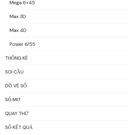
Mega 6×45
Max 3D
Max 4D
Power 6/55
THỐNG KÊ
SOI CẦU
DÒ VÉ SỐ
SỔ MƠ
QUAY THỬ
SỐ KẾT QUẢ