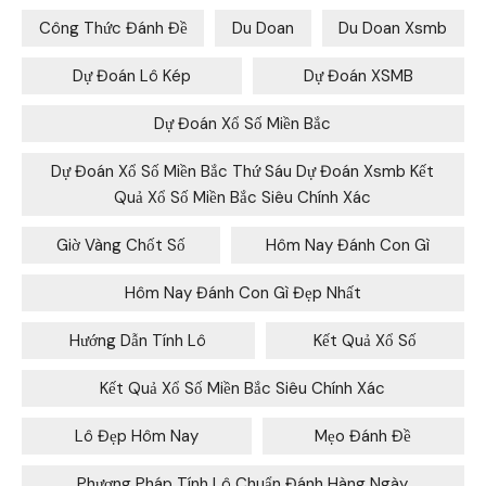
Công Thức Đánh Đề
Du Doan
Du Doan Xsmb
Dự Đoán Lô Kép
Dự Đoán XSMB
Dự Đoán Xổ Số Miền Bắc
Dự Đoán Xổ Số Miền Bắc Thứ Sáu Dự Đoán Xsmb Kết
Quả Xổ Số Miền Bắc Siêu Chính Xác
Giờ Vàng Chốt Số
Hôm Nay Đánh Con Gì
Hôm Nay Đánh Con Gì Đẹp Nhất
Hướng Dẫn Tính Lô
Kết Quả Xổ Số
Kết Quả Xổ Số Miền Bắc Siêu Chính Xác
Lô Đẹp Hôm Nay
Mẹo Đánh Đề
Phương Pháp Tính Lô Chuẩn Đánh Hàng Ngày