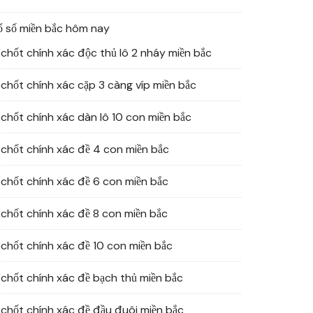
ổ số miền bắc hôm nay
chốt chính xác độc thủ lô 2 nháy miền bắc
chốt chính xác cặp 3 càng víp miền bắc
chốt chính xác dàn lô 10 con miền bắc
chốt chính xác đề 4 con miền bắc
chốt chính xác đề 6 con miền bắc
chốt chính xác đề 8 con miền bắc
chốt chính xác đề 10 con miền bắc
chốt chính xác đề bạch thủ miền bắc
chốt chính xác đề đầu đuôi miền bắc