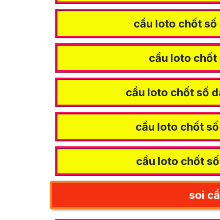
cầu loto chốt số
cầu loto chốt
cầu loto chốt số 
cầu loto chốt số
cầu loto chốt s
soi c