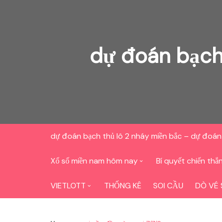
Skip
to
content
dự đoán bạch 
dự đoán bạch thủ lô 2 nháy miền bắc – dự đoán
Xổ số miền nam hôm nay
Bí quyết chiến thắ
chốt chính xác bao lô miền
VIETLOTT
THỐNG KÊ
SOI CẦU
DÒ VÉ 
nam
KẾT QUẢ XỔ SỐ VIETLOTT
chốt chính xác cặp xíu chủ
HÔM NAY