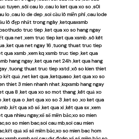
ruc tuyen
,
sôi cau lo
,
cau lo ket qua xo so
,
s0i
au lo
,
cau lo de dep
,
soi cầu lô miễn phí
,
cau lode
ầu lô đẹp nhất trong ngày
,
ketquaxsmb
osothudo truc tiep
,
ket qua xo so hang ngay
ết qua net
,
xem truc tiep ket qua xsmb
,
sô kêt
ua
,
ket qua net ngay 16
,
tuong thuat truc tiep
et qua xsmb
,
xem kq xsmb truc tiep
,
ket qua
smb hang ngay
,
ket qua net 24h
,
ket qua hang
gay
,
tuong thuat truc tiep xstd
,
xô so kien thiet
o kết quả
,
net ket qua
,
ketquaso
,
ket qua xo so
ien thiet 3 mien nhanh nhat
,
kqxsmb hang ngay
et qua 8
,
ket qua xo so mot thang
,
kêt quả xo
o
,
ket qua o
,
ket qua xo so 3
,
ket so
,
xo ket qua
smb
,
kết qua xô số
,
ket qua xi
,
kêt qua sx
,
xem
et qua nhieu ngay
,
xổ số miền bắc
,
xo so mien
ac
,
so so mien bac
,
soi cau mb
,
soi cau mien
ac
,
kết quả xổ số miền bắc
,
xo so mien bac hom
ay
,
xsmb
,
sxmb
,
soi cau
,
dự đoán xổ số miền bắc
,
so