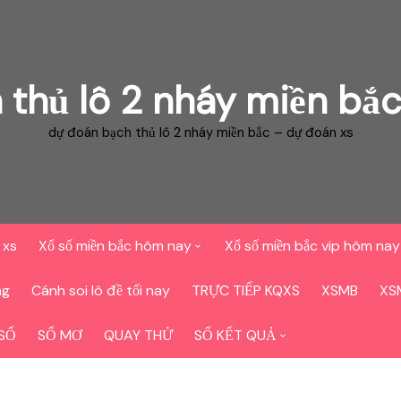
thủ lô 2 nháy miền bắ
dự đoán bạch thủ lô 2 nháy miền bắc – dự đoán xs
 xs
Xổ số miền bắc hôm nay
Xổ số miền bắc vip hôm nay
chốt chính xác độc thủ lô 2
chốt chính xác lô bạch t
ng
Cánh soi lô đề tối nay
TRỰC TIẾP KQXS
XSMB
XS
nháy miền bắc
miền bắc
SỐ
SỔ MƠ
QUAY THỬ
SỐ KẾT QUẢ
chốt chính xác cặp 3 càng víp
chốt chính xác lô bạch t
miền bắc
miền bắc
Số kết quả miền bắc