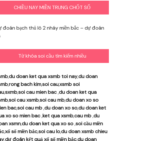
trung
CHIỀU NAY MIỀN TRUNG CHỐT SỐ
ự đoán bạch thủ lô 2 nháy miền bắc – dự đoán
s
Từ khóa soi cầu tìm kiếm nhiều
smb
,
du doan ket qua xsmb toi nay
,
du doan
smb
,
rong bach kim
,
soi cau
,
xsmb soi
au
,
sxmb
,
soi cau mien bac
,
du doan ket qua
smb
,
soi cau xsmb
,
soi cau mb
,
du doan xo so
ien bac
,
soi cau mb
,
du doan xo so
,
du doan ket
ua xo so mien bac
,
ket qua xsmb
,
cau mb
,
du
oan xsmn
,
du doan ket qua xo so
,
soi cầu miền
ắc
,
xổ số miền bắc
,
soi cau lo
,
du doan xsmb chieu
ay
,
dự đoán kết quả xổ số miền bắc
,
du doan