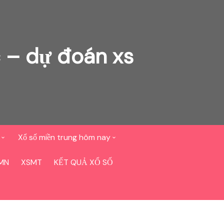
c – dự đoán xs
Xổ số miền trung hôm nay
hủ kép
chốt chính xác bao lô miền
MN
XSMT
KẾT QUẢ XỔ SỐ
trung
hủ
chốt chính xác cặp xíu chủ
miền trung