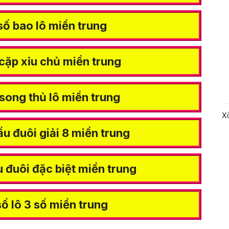
số bao lô miền trung
 cặp xỉu chủ miền trung
 song thủ lô miền trung
X
ầu đuôi giải 8 miền trung
u đuôi đặc biệt miền trung
số lô 3 số miền trung