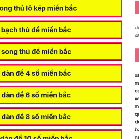
miền bắc
song thủ lô kép miền bắc
chốt chính xác đề song thủ
miền bắc
d
ố bạch thủ đề miền bắc
x
chốt chính xác lô 4 con miền
bắc
ố song thủ đề miền bắc
chốt chính xác lô 6 con miền
bắc
ố dàn đề 4 số miền bắc
x
chốt chính xác lô 8 con miền
x
bắc
c
ố dàn đề 6 số miền bắc
x
m
q
ố dàn đề 8 số miền bắc
d
b
n
 dàn đề 10 số miền bắc