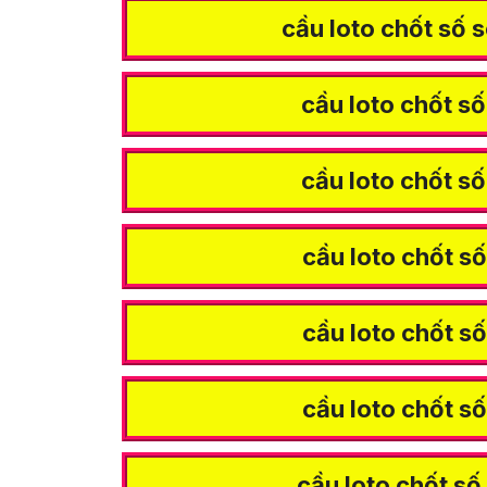
chốt chính xác xíu chủ miền
cầu loto chốt số 
nam
cầu loto chốt s
cầu loto chốt s
cầu loto chốt s
cầu loto chốt s
cầu loto chốt s
cầu loto chốt số