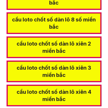
bắc
cầu loto chốt số dàn lô 8 số miền
bắc
cầu loto chốt số dàn lô xiên 2
miền bắc
cầu loto chốt số dàn lô xiên 3
miền bắc
cầu loto chốt số dàn lô xiên 4
miền bắc