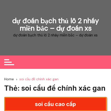
Skip
to
content
dự đoán bạch thủ lô 2 nháy
miền bắc – dự đoán xs
dự đoán bạch thủ lô 2 nháy miền bắc – dự đoán xs
Home
soi cầu đề chính xác gan
Thẻ:
soi cầu đề chính xác gan
soi cầu cao cấp