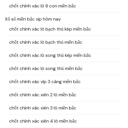
chốt chính xác lô 8 con miền bắc
Xổ số miền bắc vip hôm nay
chốt chính xác lô bạch thủ kép miền bắc
chốt chính xác lô bạch thủ miền bắc
chốt chính xác lô song thủ kép miền bắc
chốt chính xác lô song thủ miền bắc
chốt chính xác víp 3 càng miền bắc
chốt chính xác xiên 2 lô miền bắc
chốt chính xác xiên 3 lô miền bắc
chốt chính xác xiên 4 lô miền bắc