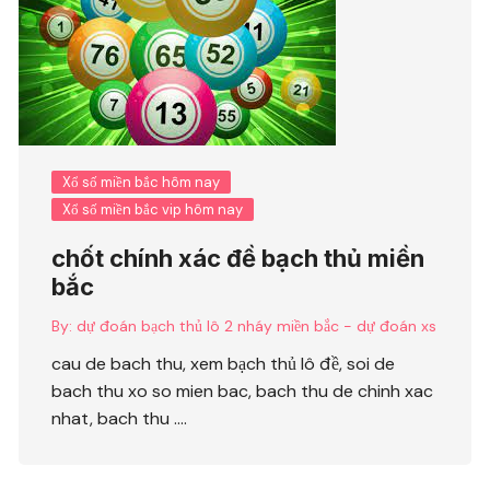
Xổ số miền bắc hôm nay
Xổ số miền bắc vip hôm nay
chốt chính xác đề bạch thủ miền
bắc
By:
dự đoán bạch thủ lô 2 nháy miền bắc - dự đoán xs
cau de bach thu, xem bạch thủ lô đề, soi de
bach thu xo so mien bac, bach thu de chinh xac
nhat, bach thu ….