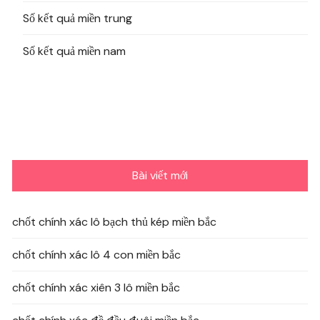
Số kết quả miền trung
Số kết quả miền nam
Bài viết mới
chốt chính xác lô bạch thủ kép miền bắc
chốt chính xác lô 4 con miền bắc
chốt chính xác xiên 3 lô miền bắc