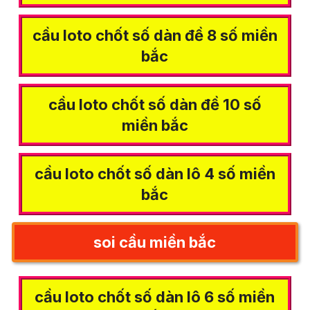
cầu loto chốt số dàn đề 8 số miền
bắc
cầu loto chốt số dàn đề 10 số
miền bắc
cầu loto chốt số dàn lô 4 số miền
bắc
soi cầu miền bắc
cầu loto chốt số dàn lô 6 số miền