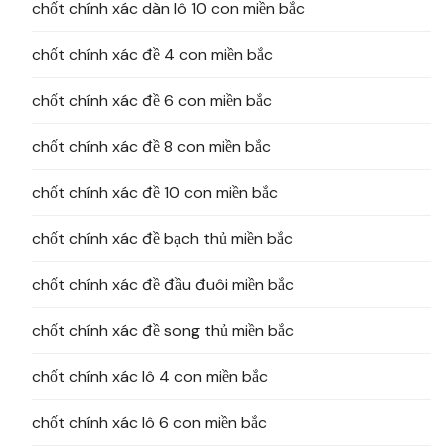
chốt chính xác dàn lô 10 con miền bắc
chốt chính xác đề 4 con miền bắc
chốt chính xác đề 6 con miền bắc
chốt chính xác đề 8 con miền bắc
chốt chính xác đề 10 con miền bắc
chốt chính xác đề bạch thủ miền bắc
chốt chính xác đề đầu đuôi miền bắc
chốt chính xác đề song thủ miền bắc
chốt chính xác lô 4 con miền bắc
chốt chính xác lô 6 con miền bắc