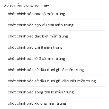
Xổ số miền trung hôm nay
chốt chính xác bao lô miền trung
chốt chính xác cặp xíu chủ miền trung
chốt chính xác đặc biệt miền trung
chốt chính xác giải 8 miền trung
chốt chính xác lô 3 số miền trung
chốt chính xác sớ đầu đuôi giải 8 miền trung
chốt chính xác sớ đầu đuôi giải đặc biệt miền trung
chốt chính xác song thủ lô miền trung
chốt chính xác xíu chủ miền trung