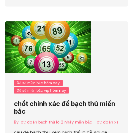
Xổ số miền bắc hôm nay
Xổ số miền bắc vip hôm nay
chốt chính xác đề bạch thủ miền
bắc
By:
dự đoán bạch thủ lô 2 nháy miền bắc - dự đoán xs
cau de bach thu, xem bạch thủ lô đề, soi de