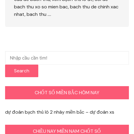
bach thu xo so mien bac, bach thu de chinh xac
nhat, bach thu ….
Search
CHỐT SỐ MIỀN BẮC HÔM NAY
dự đoán bạch thủ lô 2 nháy miền bắc – dự đoán xs
CHIỀU NAY MIỀN NAM CHỐT SỐ