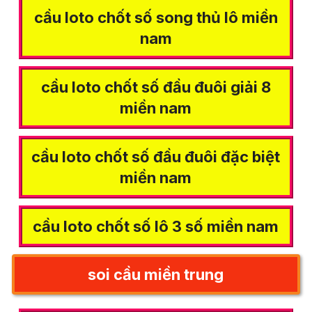
cầu loto chốt số song thủ lô miền
nam
cầu loto chốt số đầu đuôi giải 8
miền nam
cầu loto chốt số đầu đuôi đặc biệt
miền nam
cầu loto chốt số lô 3 số miền nam
soi cầu miền trung