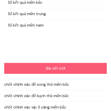
Số kết quả miền bắc
Số kết quả miền trung
Số kết quả miền nam
Bài viết mới
chốt chính xác đề song thủ miền bắc
chốt chính xác đề bạch thủ miền bắc
chốt chính xác víp 3 càng miền bắc