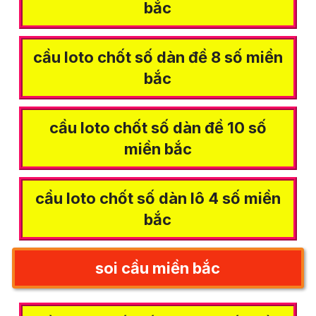
bắc
cầu loto chốt số dàn đề 8 số miền
bắc
cầu loto chốt số dàn đề 10 số
miền bắc
cầu loto chốt số dàn lô 4 số miền
bắc
soi cầu miền bắc