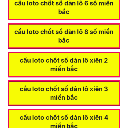
cầu loto chốt số dàn lô 6 số miền
bắc
cầu loto chốt số dàn lô 8 số miền
bắc
cầu loto chốt số dàn lô xiên 2
miền bắc
cầu loto chốt số dàn lô xiên 3
miền bắc
cầu loto chốt số dàn lô xiên 4
miền bắc