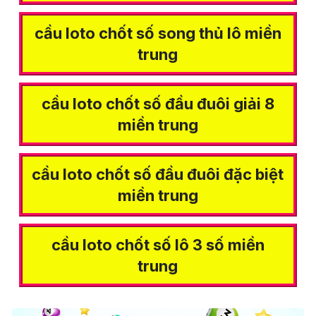
cầu loto chốt số song thủ lô miền
trung
cầu loto chốt số đầu đuôi giải 8
miền trung
cầu loto chốt số đầu đuôi đặc biệt
miền trung
cầu loto chốt số lô 3 số miền
trung