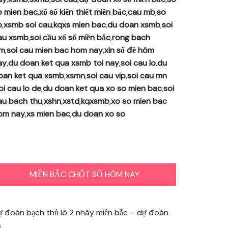
o mien bac
,
xổ số kiến thiết miền bắc
,
cau mb
,
so
o
,
xsmb soi cau
,
kqxs mien bac
,
du doan xsmb
,
soi
au xsmb
,
soi cầu xổ số miền bắc
,
rong bach
im
,
soi cau mien bac hom nay
,
xin số đề hôm
ay
,
du doan ket qua xsmb toi nay
,
soi cau lo
,
du
oan ket qua xsmb
,
xsmn
,
soi cau vip
,
soi cau mn
oi cau lo de
,
du doan ket qua xo so mien bac
,
soi
au bach thu
,
xshn
,
xstd
,
kqxsmb
,
xo so mien bac
om nay
,
xs mien bac
,
du doan xo so
MIỀN BẮC CHỐT SỐ HÔM NAY
ự đoán bạch thủ lô 2 nháy miền bắc – dự đoán
s