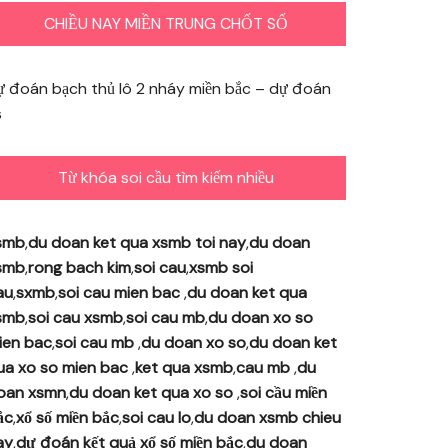
trung
CHIỀU NAY MIỀN TRUNG CHỐT SỐ
ự đoán bạch thủ lô 2 nháy miền bắc – dự đoán
s
Từ khóa soi cầu tìm kiếm nhiều
smb
,
du doan ket qua xsmb toi nay
,
du doan
smb
,
rong bach kim
,
soi cau
,
xsmb soi
au
,
sxmb
,
soi cau mien bac
,
du doan ket qua
smb
,
soi cau xsmb
,
soi cau mb
,
du doan xo so
ien bac
,
soi cau mb
,
du doan xo so
,
du doan ket
ua xo so mien bac
,
ket qua xsmb
,
cau mb
,
du
oan xsmn
,
du doan ket qua xo so
,
soi cầu miền
ắc
,
xổ số miền bắc
,
soi cau lo
,
du doan xsmb chieu
ay
,
dự đoán kết quả xổ số miền bắc
,
du doan