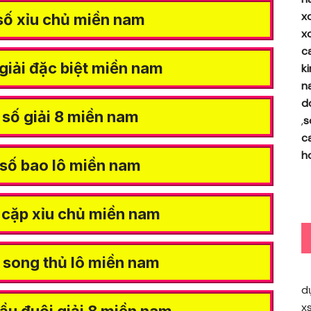
x
 số xỉu chủ miền nam
x
c
 giải đặc biệt miền nam
k
n
d
 số giải 8 miền nam
,
s
c
h
 số bao lô miền nam
ố cặp xỉu chủ miền nam
ố song thủ lô miền nam
d
x