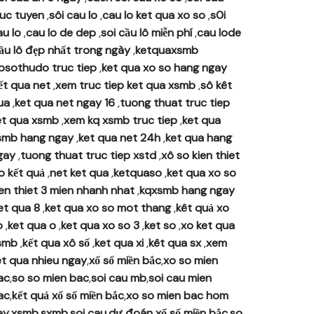
ruc tuyen
,
sôi cau lo
,
cau lo ket qua xo so
,
s0i
au lo
,
cau lo de dep
,
soi cầu lô miễn phí
,
cau lode
ầu lô đẹp nhất trong ngày
,
ketquaxsmb
osothudo truc tiep
,
ket qua xo so hang ngay
ết qua net
,
xem truc tiep ket qua xsmb
,
sô kêt
ua
,
ket qua net ngay 16
,
tuong thuat truc tiep
et qua xsmb
,
xem kq xsmb truc tiep
,
ket qua
smb hang ngay
,
ket qua net 24h
,
ket qua hang
gay
,
tuong thuat truc tiep xstd
,
xô so kien thiet
o kết quả
,
net ket qua
,
ketquaso
,
ket qua xo so
ien thiet 3 mien nhanh nhat
,
kqxsmb hang ngay
et qua 8
,
ket qua xo so mot thang
,
kêt quả xo
o
,
ket qua o
,
ket qua xo so 3
,
ket so
,
xo ket qua
smb
,
kết qua xô số
,
ket qua xi
,
kêt qua sx
,
xem
et qua nhieu ngay
,
xổ số miền bắc
,
xo so mien
ac
,
so so mien bac
,
soi cau mb
,
soi cau mien
ac
,
kết quả xổ số miền bắc
,
xo so mien bac hom
ay
,
xsmb
,
sxmb
,
soi cau
,
dự đoán xổ số miền bắc
,
so