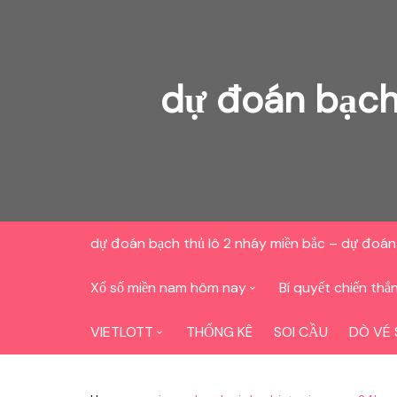
Skip
to
content
dự đoán bạch 
dự đoán bạch thủ lô 2 nháy miền bắc – dự đoán
Xổ số miền nam hôm nay
Bí quyết chiến thắ
chốt chính xác bao lô miền
VIETLOTT
THỐNG KÊ
SOI CẦU
DÒ VÉ 
nam
KẾT QUẢ XỔ SỐ VIETLOTT
chốt chính xác cặp xíu chủ
HÔM NAY