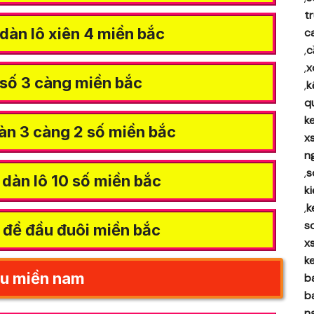
t
 dàn lô xiên 4 miền bắc
c
,
c
,
x
 số 3 càng miền bắc
,
k
q
k
dàn 3 càng 2 số miền bắc
x
n
,
s
 dàn lô 10 số miền bắc
k
,
k
s
ố đề đầu đuôi miền bắc
x
k
ầu miền nam
b
b
n