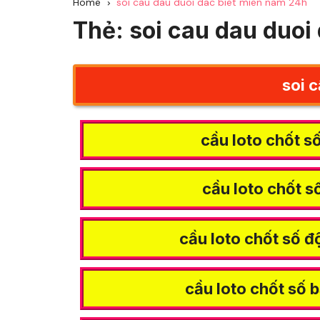
Home
soi cau dau duoi dac biet mien nam 24h
miền nam
Thẻ:
soi cau dau duoi
Mega 6×45
chốt chính xác đặc biệt miền
nam
Max 3D
soi 
chốt chính xác giải 8 miền nam
Max 4D
chốt chính xác lô 3 số miền
Power 6/55
cầu loto chốt s
nam
chốt chính xác sớ đầu đuôi giải
cầu loto chốt s
8 miền nam
chốt chính xác sớ đầu đuôi giải
cầu loto chốt số đ
đặc biệt miền nam
chốt chính xác song thủ lô
cầu loto chốt số 
miền nam