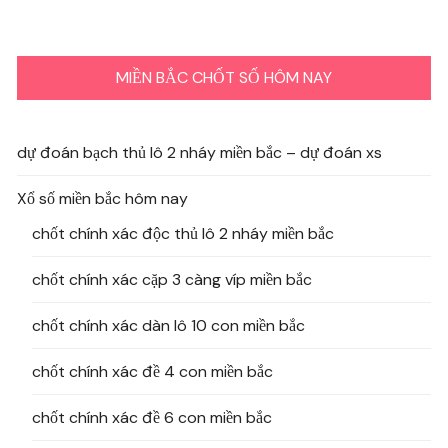
MIỀN BẮC CHỐT SỐ HÔM NAY
dự đoán bạch thủ lô 2 nháy miền bắc – dự đoán xs
Xổ số miền bắc hôm nay
chốt chính xác độc thủ lô 2 nháy miền bắc
chốt chính xác cặp 3 càng víp miền bắc
chốt chính xác dàn lô 10 con miền bắc
chốt chính xác đề 4 con miền bắc
chốt chính xác đề 6 con miền bắc