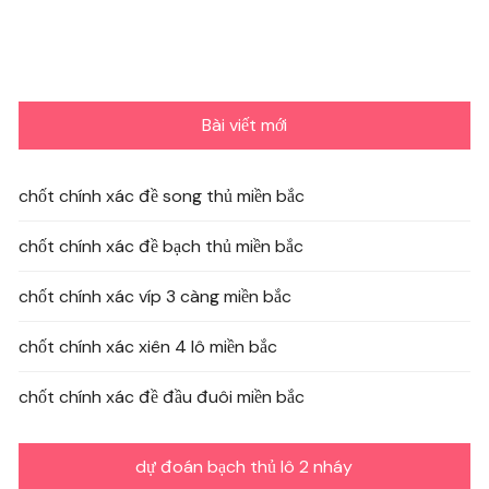
Bài viết mới
chốt chính xác đề song thủ miền bắc
chốt chính xác đề bạch thủ miền bắc
chốt chính xác víp 3 càng miền bắc
chốt chính xác xiên 4 lô miền bắc
chốt chính xác đề đầu đuôi miền bắc
dự đoán bạch thủ lô 2 nháy