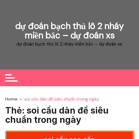
Skip
to
content
dự đoán bạch thủ lô 2 nháy
miền bắc – dự đoán xs
dự đoán bạch thủ lô 2 nháy miền bắc – dự đoán xs
Home
soi cầu dàn đề siêu chuẩn trong ngày
Thẻ:
soi cầu dàn đề siêu
chuẩn trong ngày