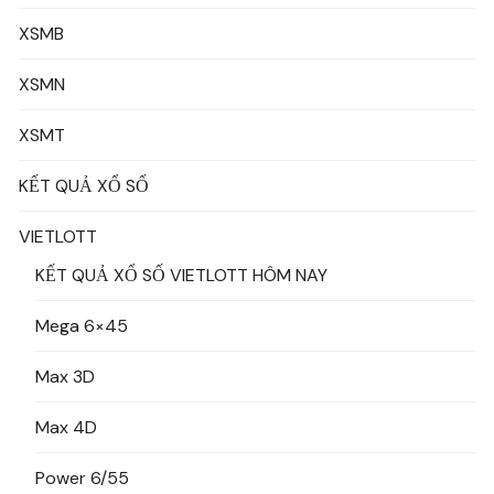
XSMB
XSMN
XSMT
KẾT QUẢ XỔ SỐ
VIETLOTT
KẾT QUẢ XỔ SỐ VIETLOTT HÔM NAY
Mega 6×45
Max 3D
Max 4D
Power 6/55