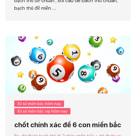
bạch thủ đề chuẩn , soi cau de bach thu chuan,
bạch thủ đề miền ….
Xổ số miền bắc hôm nay
Xổ số miền bắc vip hôm nay
chốt chính xác đề 6 con miền bắc
By:
dự đoán bạch thủ lô 2 nháy miền bắc - dự đoán xs