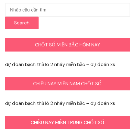
Search
CHỐT SỐ MIỀN BẮC HÔM NAY
dự đoán bạch thủ lô 2 nháy miền bắc – dự đoán xs
CHIỀU NAY MIỀN NAM CHỐT SỐ
dự đoán bạch thủ lô 2 nháy miền bắc – dự đoán xs
CHIỀU NAY MIỀN TRUNG CHỐT SỐ