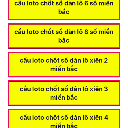
cầu loto chốt số dàn lô 6 số miền
bắc
cầu loto chốt số dàn lô 8 số miền
bắc
cầu loto chốt số dàn lô xiên 2
miền bắc
cầu loto chốt số dàn lô xiên 3
miền bắc
cầu loto chốt số dàn lô xiên 4
miền bắc