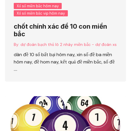
Xổ số miền bắc hôm nay
Xổ số miền bắc vip hôm nay
chốt chính xác đề 10 con miền
bắc
By:
dự đoán bạch thủ lô 2 nháy miền bắc - dự đoán xs
dàn đề 10 số bất bại hôm nay, xin số đề ba miền
hôm nay, đề hom nay, kết quả đề miền bắc, số đề
….