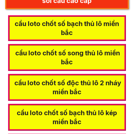
soi cầu cao cấp
cầu loto chốt số bạch thủ lô miền
bắc
cầu loto chốt số song thủ lô miền
bắc
cầu loto chốt số độc thủ lô 2 nháy
miền bắc
cầu loto chốt số bạch thủ lô kép
miền bắc