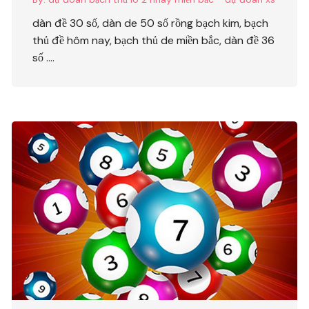
dàn đề 30 số, dàn de 50 số rồng bạch kim, bạch
thủ đề hôm nay, bạch thủ de miền bắc, dàn đề 36
số ….