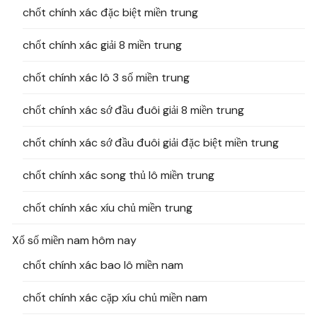
chốt chính xác đặc biệt miền trung
chốt chính xác giải 8 miền trung
chốt chính xác lô 3 số miền trung
chốt chính xác sớ đầu đuôi giải 8 miền trung
chốt chính xác sớ đầu đuôi giải đặc biệt miền trung
chốt chính xác song thủ lô miền trung
chốt chính xác xíu chủ miền trung
Xổ số miền nam hôm nay
chốt chính xác bao lô miền nam
chốt chính xác cặp xíu chủ miền nam