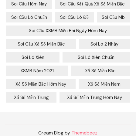
Soi Cầu Hôm Nay
Soi Cầu Kết Quả Xổ Số Miền Bắc
Soi Cầu Lô Chuẩn
Soi Cầu Lô Đề
Soi Cầu Mb
Soi Cầu XSMB Miễn Phí Ngày Hôm Nay
Soi Cầu Xổ Số Miền Bắc
Soi Lo 2 Nháy
Soi Lô Xiên
Soi Lô Xiên Chuẩn
XSMB Năm 2021
Xổ Số Miền Bắc
Xổ Số Miền Bắc Hôm Nay
Xổ Số Miền Nam
Xổ Số Miền Trung
Xổ Số Miền Trung Hôm Nay
Cream Blog by
Themebeez