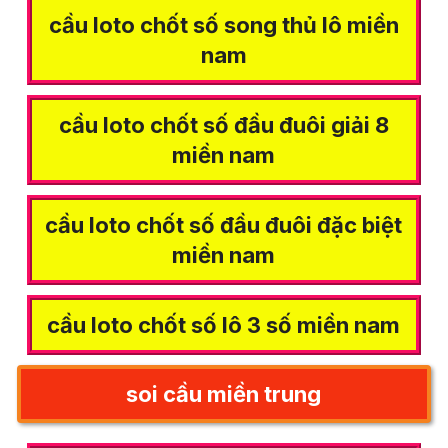
cầu loto chốt số song thủ lô miền
nam
cầu loto chốt số đầu đuôi giải 8
miền nam
cầu loto chốt số đầu đuôi đặc biệt
miền nam
cầu loto chốt số lô 3 số miền nam
soi cầu miền trung