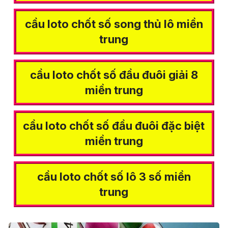
cầu loto chốt số song thủ lô miền
trung
cầu loto chốt số đầu đuôi giải 8
miền trung
cầu loto chốt số đầu đuôi đặc biệt
miền trung
cầu loto chốt số lô 3 số miền
trung