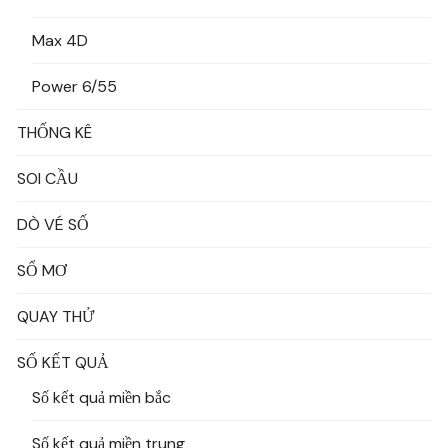
Max 4D
Power 6/55
THỐNG KÊ
SOI CẦU
DÒ VÉ SỐ
SỔ MƠ
QUAY THỬ
SỐ KẾT QUẢ
Số kết quả miền bắc
Số kết quả miền trung