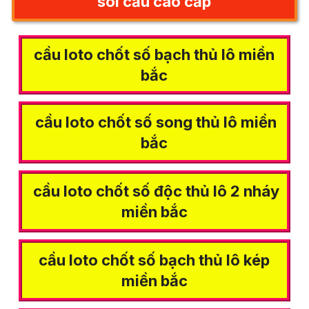
soi cầu cao cấp
cầu loto chốt số bạch thủ lô miền
bắc
cầu loto chốt số song thủ lô miền
bắc
cầu loto chốt số độc thủ lô 2 nháy
miền bắc
cầu loto chốt số bạch thủ lô kép
miền bắc