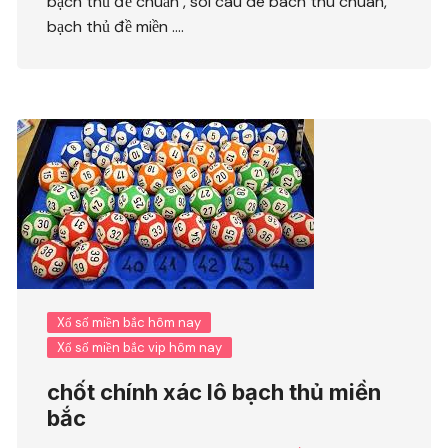
bạch thủ đề chuẩn , soi cau de bach thu chuan,
bạch thủ đề miền ….
Xổ số miền bắc hôm nay
Xổ số miền bắc vip hôm nay
chốt chính xác lô bạch thủ miền
bắc