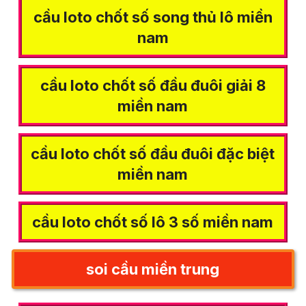
cầu loto chốt số song thủ lô miền
nam
cầu loto chốt số đầu đuôi giải 8
miền nam
cầu loto chốt số đầu đuôi đặc biệt
miền nam
cầu loto chốt số lô 3 số miền nam
soi cầu miền trung