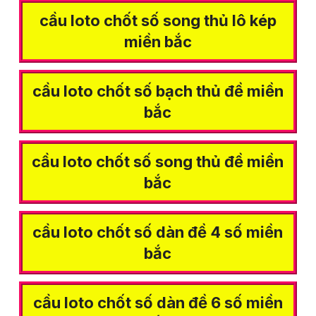
cầu loto chốt số song thủ lô kép
miền bắc
cầu loto chốt số bạch thủ đề miền
bắc
cầu loto chốt số song thủ đề miền
bắc
cầu loto chốt số dàn đề 4 số miền
bắc
cầu loto chốt số dàn đề 6 số miền