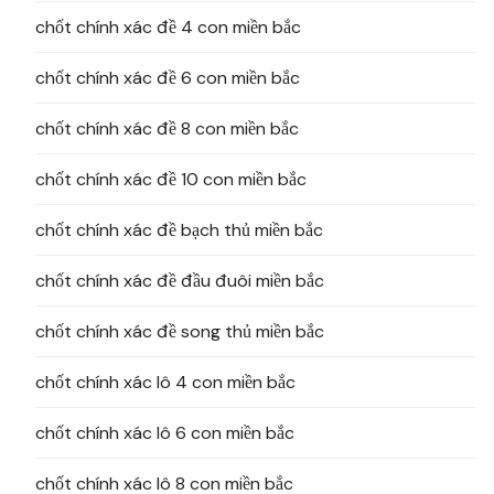
chốt chính xác đề 4 con miền bắc
chốt chính xác đề 6 con miền bắc
chốt chính xác đề 8 con miền bắc
chốt chính xác đề 10 con miền bắc
chốt chính xác đề bạch thủ miền bắc
chốt chính xác đề đầu đuôi miền bắc
chốt chính xác đề song thủ miền bắc
chốt chính xác lô 4 con miền bắc
chốt chính xác lô 6 con miền bắc
chốt chính xác lô 8 con miền bắc