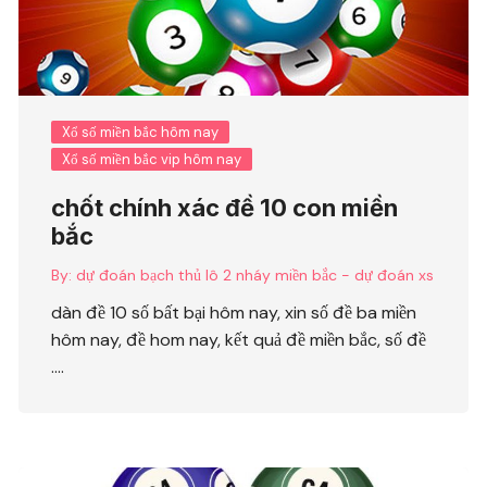
Xổ số miền bắc hôm nay
Xổ số miền bắc vip hôm nay
chốt chính xác đề 10 con miền
bắc
By:
dự đoán bạch thủ lô 2 nháy miền bắc - dự đoán xs
dàn đề 10 số bất bại hôm nay, xin số đề ba miền
hôm nay, đề hom nay, kết quả đề miền bắc, số đề
….