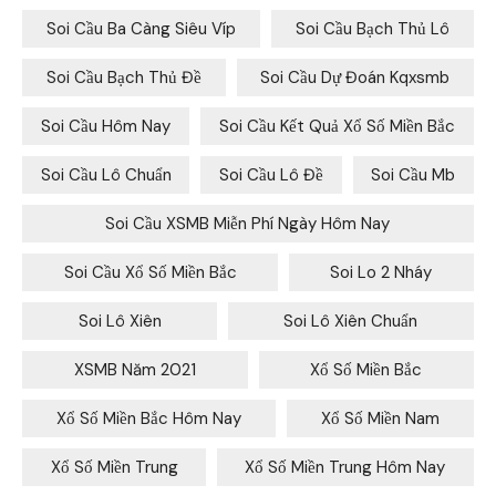
Soi Cầu Ba Càng Siêu Víp
Soi Cầu Bạch Thủ Lô
Soi Cầu Bạch Thủ Đề
Soi Cầu Dự Đoán Kqxsmb
Soi Cầu Hôm Nay
Soi Cầu Kết Quả Xổ Số Miền Bắc
Soi Cầu Lô Chuẩn
Soi Cầu Lô Đề
Soi Cầu Mb
Soi Cầu XSMB Miễn Phí Ngày Hôm Nay
Soi Cầu Xổ Số Miền Bắc
Soi Lo 2 Nháy
Soi Lô Xiên
Soi Lô Xiên Chuẩn
XSMB Năm 2021
Xổ Số Miền Bắc
Xổ Số Miền Bắc Hôm Nay
Xổ Số Miền Nam
Xổ Số Miền Trung
Xổ Số Miền Trung Hôm Nay