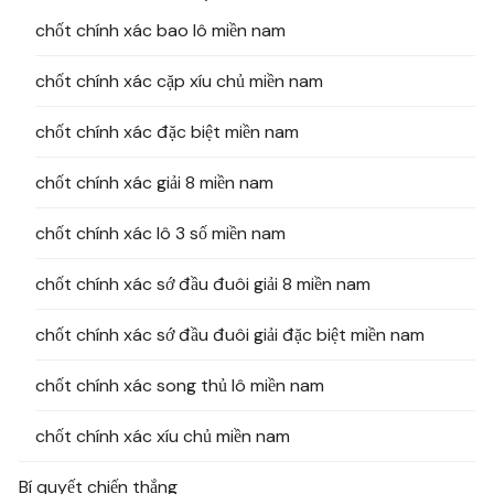
chốt chính xác bao lô miền nam
chốt chính xác cặp xíu chủ miền nam
chốt chính xác đặc biệt miền nam
chốt chính xác giải 8 miền nam
chốt chính xác lô 3 số miền nam
chốt chính xác sớ đầu đuôi giải 8 miền nam
chốt chính xác sớ đầu đuôi giải đặc biệt miền nam
chốt chính xác song thủ lô miền nam
chốt chính xác xíu chủ miền nam
Bí quyết chiến thắng