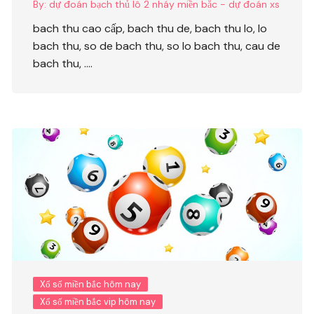
By:
dự đoán bạch thủ lô 2 nháy miền bắc - dự đoán xs
bach thu cao cấp, bach thu de, bach thu lo, lo
bach thu, so de bach thu, so lo bach thu, cau de
bach thu, ….
Xổ số miền bắc hôm nay
Xổ số miền bắc vip hôm nay