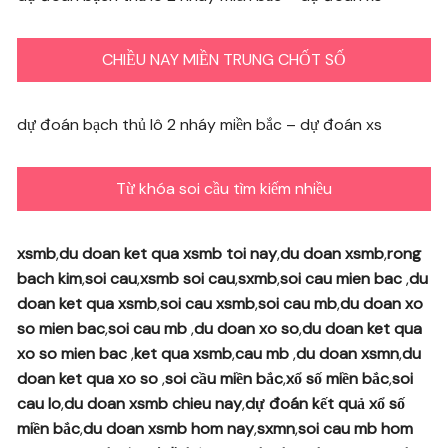
CHIỀU NAY MIỀN TRUNG CHỐT SỐ
dự đoán bạch thủ lô 2 nháy miền bắc – dự đoán xs
Từ khóa soi cầu tìm kiếm nhiều
xsmb
,
du doan ket qua xsmb toi nay
,
du doan xsmb
,
rong
bach kim
,
soi cau
,
xsmb soi cau
,
sxmb
,
soi cau mien bac
,
du
doan ket qua xsmb
,
soi cau xsmb
,
soi cau mb
,
du doan xo
so mien bac
,
soi cau mb
,
du doan xo so
,
du doan ket qua
xo so mien bac
,
ket qua xsmb
,
cau mb
,
du doan xsmn
,
du
doan ket qua xo so
,
soi cầu miền bắc
,
xổ số miền bắc
,
soi
cau lo
,
du doan xsmb chieu nay
,
dự đoán kết quả xổ số
miền bắc
,
du doan xsmb hom nay
,
sxmn
,
soi cau mb hom