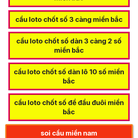
cầu loto chốt số 3 càng miền bắc
cầu loto chốt số dàn 3 càng 2 số
miền bắc
cầu loto chốt số dàn lô 10 số miền
bắc
cầu loto chốt số đề đầu đuôi miền
bắc
soi cầu miền nam