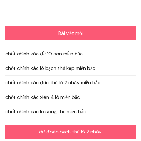
Bài viết mới
chốt chính xác đề 10 con miền bắc
chốt chính xác lô bạch thủ kép miền bắc
chốt chính xác độc thủ lô 2 nháy miền bắc
chốt chính xác xiên 4 lô miền bắc
chốt chính xác lô song thủ miền bắc
dự đoán bạch thủ lô 2 nháy