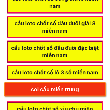
nam
cầu loto chốt số đầu đuôi giải 8
miền nam
cầu loto chốt số đầu đuôi đặc biệt
miền nam
cầu loto chốt số lô 3 số miền nam
soi cầu miền trung
cầu loto chốt số xỉu chủ miền