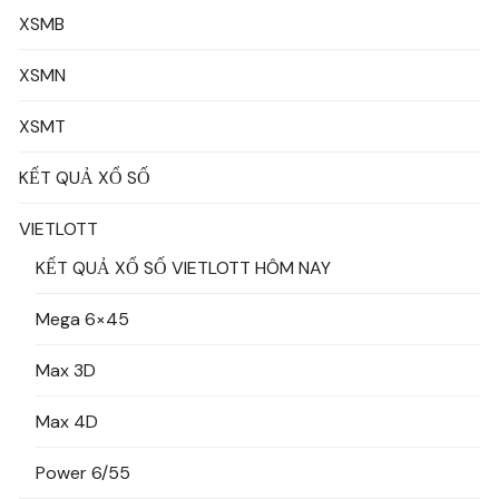
XSMB
XSMN
XSMT
KẾT QUẢ XỔ SỐ
VIETLOTT
KẾT QUẢ XỔ SỐ VIETLOTT HÔM NAY
Mega 6×45
Max 3D
Max 4D
Power 6/55