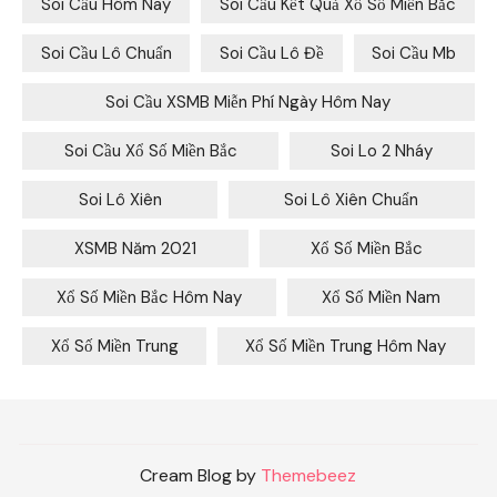
Soi Cầu Hôm Nay
Soi Cầu Kết Quả Xổ Số Miền Bắc
Soi Cầu Lô Chuẩn
Soi Cầu Lô Đề
Soi Cầu Mb
Soi Cầu XSMB Miễn Phí Ngày Hôm Nay
Soi Cầu Xổ Số Miền Bắc
Soi Lo 2 Nháy
Soi Lô Xiên
Soi Lô Xiên Chuẩn
XSMB Năm 2021
Xổ Số Miền Bắc
Xổ Số Miền Bắc Hôm Nay
Xổ Số Miền Nam
Xổ Số Miền Trung
Xổ Số Miền Trung Hôm Nay
Cream Blog by
Themebeez