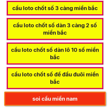
cầu loto chốt số 3 càng miền bắc
cầu loto chốt số dàn 3 càng 2 số
miền bắc
cầu loto chốt số dàn lô 10 số miền
bắc
cầu loto chốt số đề đầu đuôi miền
bắc
soi cầu miền nam