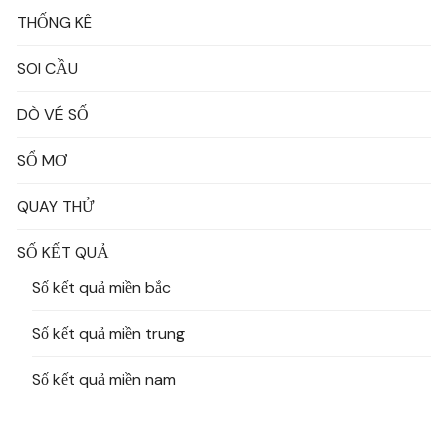
THỐNG KÊ
SOI CẦU
DÒ VÉ SỐ
SỔ MƠ
QUAY THỬ
SỐ KẾT QUẢ
Số kết quả miền bắc
Số kết quả miền trung
Số kết quả miền nam