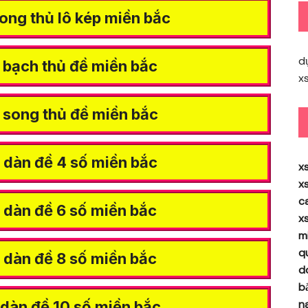
miền bắc
song thủ lô kép miền bắc
chốt chính xác đề song thủ
miền bắc
d
ố bạch thủ đề miền bắc
x
chốt chính xác lô 4 con miền
bắc
ố song thủ đề miền bắc
chốt chính xác lô 6 con miền
bắc
ố dàn đề 4 số miền bắc
x
chốt chính xác lô 8 con miền
x
bắc
c
ố dàn đề 6 số miền bắc
x
m
q
ố dàn đề 8 số miền bắc
d
b
n
 dàn đề 10 số miền bắc