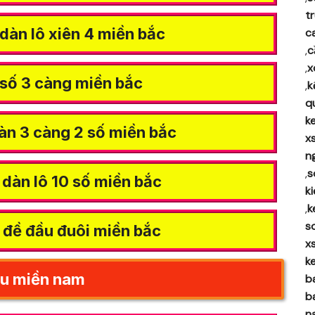
t
 dàn lô xiên 4 miền bắc
c
,
c
,
x
 số 3 càng miền bắc
,
k
q
k
dàn 3 càng 2 số miền bắc
x
n
,
s
 dàn lô 10 số miền bắc
k
,
k
s
ố đề đầu đuôi miền bắc
x
k
ầu miền nam
b
b
n