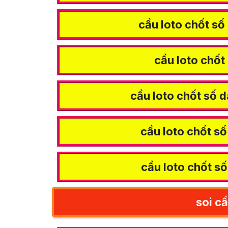
cầu loto chốt số
cầu loto chốt
cầu loto chốt số 
cầu loto chốt số
cầu loto chốt s
soi c