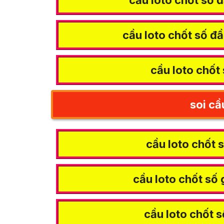
cầu loto chốt số 
cầu loto chốt số đ
cầu loto chốt
soi cầ
cầu loto chốt 
cầu loto chốt số 
cầu loto chốt s