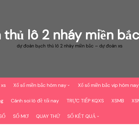
thủ lô 2 nháy miền bắ
dự đoán bạch thủ lô 2 nháy miền bắc – dự đoán xs
 xs
Xổ số miền bắc hôm nay
Xổ số miền bắc vip hôm nay
chốt chính xác độc thủ lô 2
chốt chính xác lô bạch t
ng
Cánh soi lô đề tối nay
TRỰC TIẾP KQXS
XSMB
XS
nháy miền bắc
miền bắc
SỐ
SỔ MƠ
QUAY THỬ
SỐ KẾT QUẢ
chốt chính xác cặp 3 càng víp
chốt chính xác lô bạch t
miền bắc
miền bắc
Số kết quả miền bắc