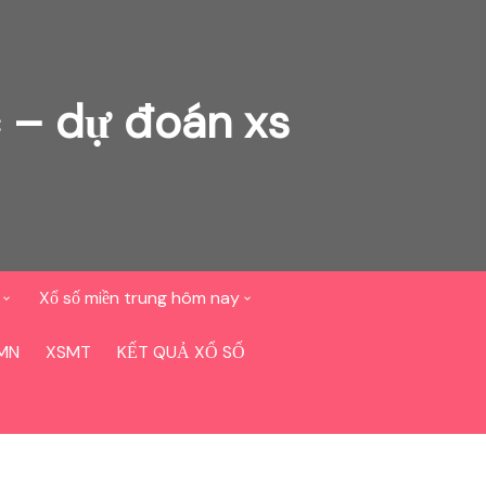
c – dự đoán xs
Xổ số miền trung hôm nay
hủ kép
chốt chính xác bao lô miền
MN
XSMT
KẾT QUẢ XỔ SỐ
trung
hủ
chốt chính xác cặp xíu chủ
miền trung