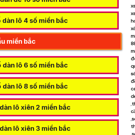
x
x
ố dàn lô 4 số miền bắc
h
x
m
ầu miền bắc
8
m
đ
ố dàn lô 6 số miền bắc
q
s
đ
ố dàn lô 8 số miền bắc
c
d
,
t
 dàn lô xiên 2 miền bắc
c
,
s
t
 dàn lô xiên 3 miền bắc
,
s