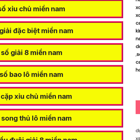
x
 số xỉu chủ miền nam
x
c
 giải đặc biệt miền nam
k
n
d
 số giải 8 miền nam
,
s
c
h
 số bao lô miền nam
ố cặp xỉu chủ miền nam
ố song thủ lô miền nam
d
x