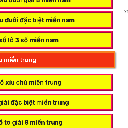
đầu đuôi giải 8 miền nam
X
ầu đuôi đặc biệt miền nam
 số lô 3 số miền nam
u miền trung
số xỉu chủ miền trung
giải đặc biệt miền trung
ố to giải 8 miền trung