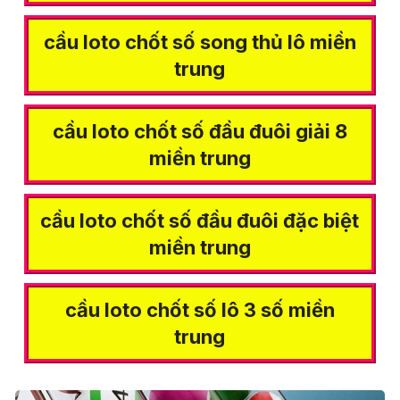
cầu loto chốt số song thủ lô miền
trung
cầu loto chốt số đầu đuôi giải 8
miền trung
cầu loto chốt số đầu đuôi đặc biệt
miền trung
cầu loto chốt số lô 3 số miền
trung