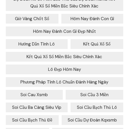
Quả Xổ Số Miền Bắc Siêu Chính Xác
Giờ Vàng Chốt Số
Hôm Nay Đánh Con Gì
Hôm Nay Đánh Con Gì Đẹp Nhất
Hướng Dẫn Tính Lô
Kết Quả Xổ Số
Kết Quả Xổ Số Miền Bắc Siêu Chính Xác
Lô Đẹp Hôm Nay
Phương Pháp Tính Lô Chuẩn Đánh Hàng Ngày
Soi Cau Xsmb
Soi Cầu 3 Miền
Soi Cầu Ba Càng Siêu Víp
Soi Cầu Bạch Thủ Lô
Soi Cầu Bạch Thủ Đề
Soi Cầu Dự Đoán Kqxsmb