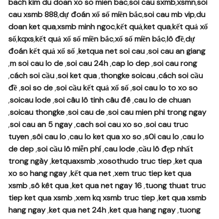
bach kim du doan xo so mien bac
,
soi cau sxmb
,
xsmn
,
soi
cau xsmb 888
,
dự đoán xổ số miền bắc
,
soi cau mb vip
,
du
doan ket qua
,
xsmb minh ngoc
,
kết quả
,
ket qua
,
kết quả xổ
số
,
kqxs
,
kết quả xổ số miền bắc
,
xổ số miền bắc
,
lô đề
,
dự
đoán kết quả xổ số
,
ketqua net soi cau
,
soi cau an giang
,
m soi cau lo de
,
soi cau 24h
,
cap lo dep
,
soi cau rong
,
cách soi cầu
,
soi ket qua
,
thongke soicau
,
cách soi cầu
đề
,
soi so de
,
soi cầu kết quả xổ số
,
soi cau lo to xo so
,
soicau lode
,
soi câu lô tinh câu đê
,
cau lo de chuan
,
soicau thongke
,
soi cau de
,
soi cau mien phi trong ngay
,
soi cau an 5 ngay
,
cach soi cau xo so
,
soi cau truc
tuyen
,
sôi cau lo
,
cau lo ket qua xo so
,
s0i cau lo
,
cau lo
de dep
,
soi cầu lô miễn phí
,
cau lode
,
cầu lô đẹp nhất
trong ngày
,
ketquaxsmb
,
xosothudo truc tiep
,
ket qua
xo so hang ngay
,
kết qua net
,
xem truc tiep ket qua
xsmb
,
sô kêt qua
,
ket qua net ngay 16
,
tuong thuat truc
tiep ket qua xsmb
,
xem kq xsmb truc tiep
,
ket qua xsmb
hang ngay
,
ket qua net 24h
,
ket qua hang ngay
,
tuong