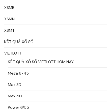
XSMB
XSMN
XSMT
KẾT QUẢ XỔ SỐ
VIETLOTT
KẾT QUẢ XỔ SỐ VIETLOTT HÔM NAY
Mega 6×45
Max 3D
Max 4D
Power 6/55