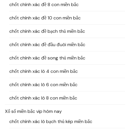
chốt chính xác đề 8 con miền bắc
chốt chính xác đề 10 con miền bắc
chốt chính xác đề bạch thủ miền bắc
chốt chính xác đề đầu đuôi miền bắc
chốt chính xác đề song thủ miền bắc
chốt chính xác lô 4 con miền bắc
chốt chính xác lô 6 con miền bắc
chốt chính xác lô 8 con miền bắc
Xổ số miền bắc vip hôm nay
chốt chính xác lô bạch thủ kép miền bắc