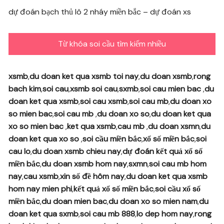
dự đoán bạch thủ lô 2 nháy miền bắc – dự đoán xs
Từ khóa soi cầu tìm kiếm nhiều
xsmb
,
du doan ket qua xsmb toi nay
,
du doan xsmb
,
rong
bach kim
,
soi cau
,
xsmb soi cau
,
sxmb
,
soi cau mien bac
,
du
doan ket qua xsmb
,
soi cau xsmb
,
soi cau mb
,
du doan xo
so mien bac
,
soi cau mb
,
du doan xo so
,
du doan ket qua
xo so mien bac
,
ket qua xsmb
,
cau mb
,
du doan xsmn
,
du
doan ket qua xo so
,
soi cầu miền bắc
,
xổ số miền bắc
,
soi
cau lo
,
du doan xsmb chieu nay
,
dự đoán kết quả xổ số
miền bắc
,
du doan xsmb hom nay
,
sxmn
,
soi cau mb hom
nay
,
cau xsmb
,
xin số đề hôm nay
,
du doan ket qua xsmb
hom nay mien phi
,
kết quả xổ số miền bắc
,
soi cầu xổ số
miền bắc
,
du doan mien bac
,
du doan xo so mien nam
,
du
doan ket qua sxmb
,
soi cau mb 888
,
lo dep hom nay
,
rong