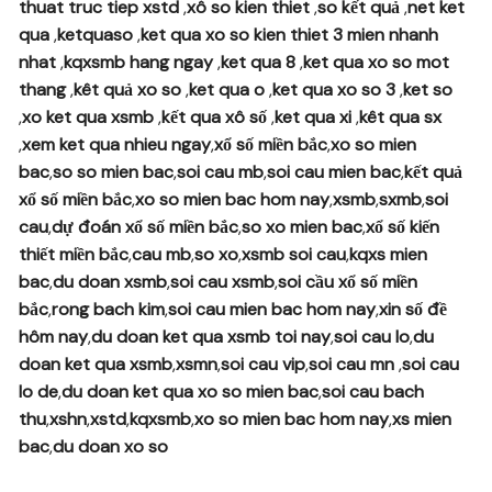
thuat truc tiep xstd
,
xô so kien thiet
,
so kết quả
,
net ket
qua
,
ketquaso
,
ket qua xo so kien thiet 3 mien nhanh
nhat
,
kqxsmb hang ngay
,
ket qua 8
,
ket qua xo so mot
thang
,
kêt quả xo so
,
ket qua o
,
ket qua xo so 3
,
ket so
,
xo ket qua xsmb
,
kết qua xô số
,
ket qua xi
,
kêt qua sx
,
xem ket qua nhieu ngay
,
xổ số miền bắc
,
xo so mien
bac
,
so so mien bac
,
soi cau mb
,
soi cau mien bac
,
kết quả
xổ số miền bắc
,
xo so mien bac hom nay
,
xsmb
,
sxmb
,
soi
cau
,
dự đoán xổ số miền bắc
,
so xo mien bac
,
xổ số kiến
thiết miền bắc
,
cau mb
,
so xo
,
xsmb soi cau
,
kqxs mien
bac
,
du doan xsmb
,
soi cau xsmb
,
soi cầu xổ số miền
bắc
,
rong bach kim
,
soi cau mien bac hom nay
,
xin số đề
hôm nay
,
du doan ket qua xsmb toi nay
,
soi cau lo
,
du
doan ket qua xsmb
,
xsmn
,
soi cau vip
,
soi cau mn
,
soi cau
lo de
,
du doan ket qua xo so mien bac
,
soi cau bach
thu
,
xshn
,
xstd
,
kqxsmb
,
xo so mien bac hom nay
,
xs mien
bac
,
du doan xo so