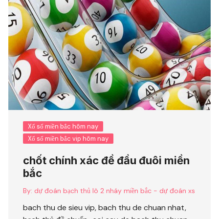
Xổ số miền bắc hôm nay
Xổ số miền bắc vip hôm nay
chốt chính xác đề đầu đuôi miền
bắc
By:
dự đoán bạch thủ lô 2 nháy miền bắc - dự đoán xs
bach thu de sieu vip, bach thu de chuan nhat,