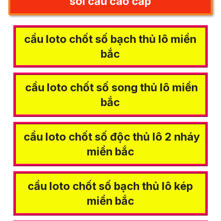
soi cầu cao cấp
cầu loto chốt số bạch thủ lô miền
bắc
cầu loto chốt số song thủ lô miền
bắc
cầu loto chốt số độc thủ lô 2 nháy
miền bắc
cầu loto chốt số bạch thủ lô kép
miền bắc