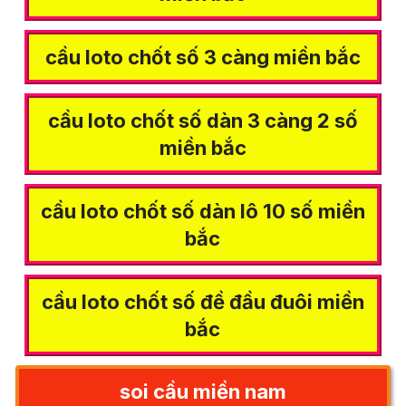
cầu loto chốt số 3 càng miền bắc
cầu loto chốt số dàn 3 càng 2 số
miền bắc
cầu loto chốt số dàn lô 10 số miền
bắc
cầu loto chốt số đề đầu đuôi miền
bắc
soi cầu miền nam