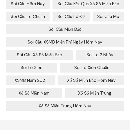
Soi Cầu Hôm Nay
Soi Cầu Kết Quả Xổ Số Miền Bắc
Soi Cầu Lô Chuẩn
Soi Cầu Lô Đề
Soi Cầu Mb
Soi Cầu Miền Bắc
Soi Cầu XSMB Miễn Phí Ngày Hôm Nay
Soi Cầu Xổ Số Miền Bắc
Soi Lo 2 Nháy
Soi Lô Xiên
Soi Lô Xiên Chuẩn
XSMB Năm 2021
Xổ Số Miền Bắc Hôm Nay
Xổ Số Miền Nam
Xổ Số Miền Trung
Xổ Số Miền Trung Hôm Nay