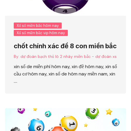
Xổ số miền bắc hôm nay
Xổ số miền bắc vip hôm nay
chốt chính xác đề 8 con miền bắc
By:
dự đoán bạch thủ lô 2 nháy miền bắc - dự đoán xs
xin số de miễn phí hôm nay, xin đề hôm nay, xin số
cầu cơ hôm nay, xin số de hôm nay miền nam, xin
….