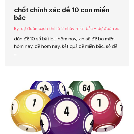
chốt chính xác đề 10 con miền
bắc
By:
dự đoán bạch thủ lô 2 nháy miền bắc - dự đoán xs
dàn đề 10 số bất bại hôm nay, xin số đề ba miền
hôm nay, đề hom nay, kết quả đề miền bắc, số đề
….