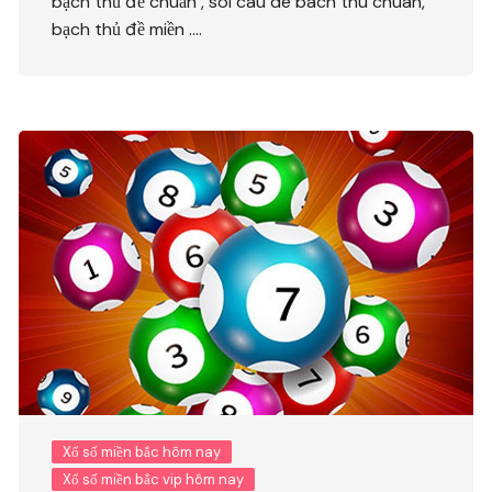
bạch thủ đề chuẩn , soi cau de bach thu chuan,
bạch thủ đề miền ….
Xổ số miền bắc hôm nay
Xổ số miền bắc vip hôm nay