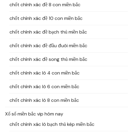
chốt chính xác đề 8 con miền bắc
chốt chính xác đề 10 con miền bắc
chốt chính xác đề bạch thủ miền bắc
chốt chính xác đề đầu đuôi miền bắc
chốt chính xác đề song thủ miền bắc
chốt chính xác lô 4 con miền bắc
chốt chính xác lô 6 con miền bắc
chốt chính xác lô 8 con miền bắc
Xổ số miền bắc vip hôm nay
chốt chính xác lô bạch thủ kép miền bắc