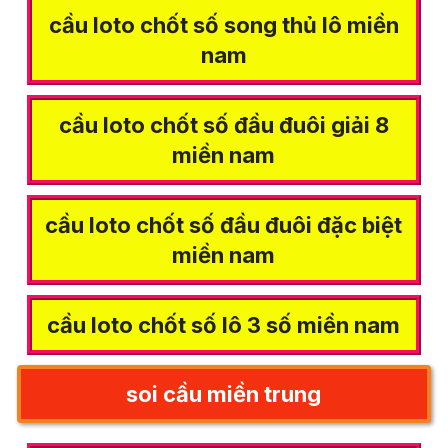
cầu loto chốt số song thủ lô miền
nam
cầu loto chốt số đầu đuôi giải 8
miền nam
cầu loto chốt số đầu đuôi đặc biệt
miền nam
cầu loto chốt số lô 3 số miền nam
soi cầu miền trung