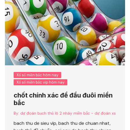
Xổ số miền bắc hôm nay
Xổ số miền bắc vip hôm nay
chốt chính xác đề đầu đuôi miền
bắc
By:
dự đoán bạch thủ lô 2 nháy miền bắc - dự đoán xs
bach thu de sieu vip, bach thu de chuan nhat,