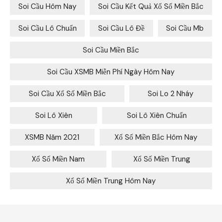
Soi Cầu Hôm Nay
Soi Cầu Kết Quả Xổ Số Miền Bắc
Soi Cầu Lô Chuẩn
Soi Cầu Lô Đề
Soi Cầu Mb
Soi Cầu Miền Bắc
Soi Cầu XSMB Miễn Phí Ngày Hôm Nay
Soi Cầu Xổ Số Miền Bắc
Soi Lo 2 Nháy
Soi Lô Xiên
Soi Lô Xiên Chuẩn
XSMB Năm 2021
Xổ Số Miền Bắc Hôm Nay
Xổ Số Miền Nam
Xổ Số Miền Trung
Xổ Số Miền Trung Hôm Nay