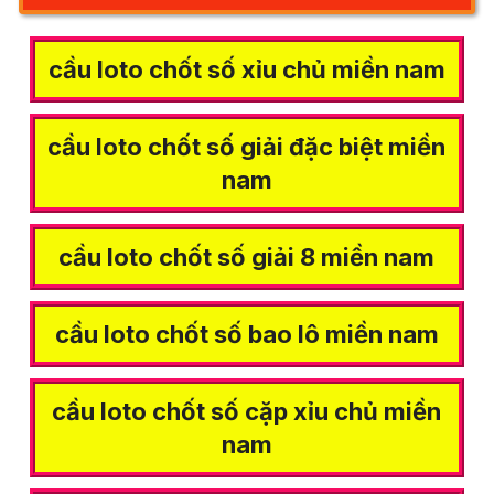
cầu loto chốt số xỉu chủ miền nam
cầu loto chốt số giải đặc biệt miền
nam
cầu loto chốt số giải 8 miền nam
cầu loto chốt số bao lô miền nam
cầu loto chốt số cặp xỉu chủ miền
nam