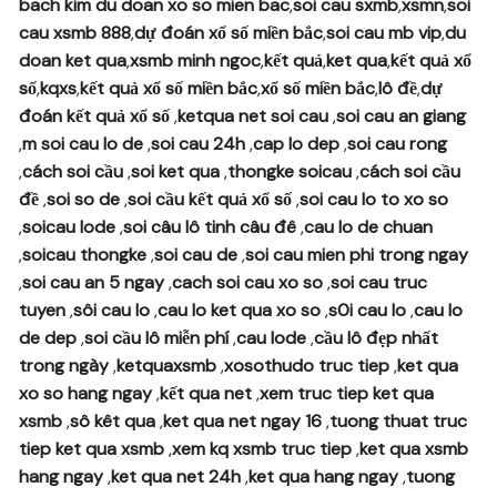
bach kim du doan xo so mien bac
,
soi cau sxmb
,
xsmn
,
soi
cau xsmb 888
,
dự đoán xổ số miền bắc
,
soi cau mb vip
,
du
doan ket qua
,
xsmb minh ngoc
,
kết quả
,
ket qua
,
kết quả xổ
số
,
kqxs
,
kết quả xổ số miền bắc
,
xổ số miền bắc
,
lô đề
,
dự
đoán kết quả xổ số
,
ketqua net soi cau
,
soi cau an giang
,
m soi cau lo de
,
soi cau 24h
,
cap lo dep
,
soi cau rong
,
cách soi cầu
,
soi ket qua
,
thongke soicau
,
cách soi cầu
đề
,
soi so de
,
soi cầu kết quả xổ số
,
soi cau lo to xo so
,
soicau lode
,
soi câu lô tinh câu đê
,
cau lo de chuan
,
soicau thongke
,
soi cau de
,
soi cau mien phi trong ngay
,
soi cau an 5 ngay
,
cach soi cau xo so
,
soi cau truc
tuyen
,
sôi cau lo
,
cau lo ket qua xo so
,
s0i cau lo
,
cau lo
de dep
,
soi cầu lô miễn phí
,
cau lode
,
cầu lô đẹp nhất
trong ngày
,
ketquaxsmb
,
xosothudo truc tiep
,
ket qua
xo so hang ngay
,
kết qua net
,
xem truc tiep ket qua
xsmb
,
sô kêt qua
,
ket qua net ngay 16
,
tuong thuat truc
tiep ket qua xsmb
,
xem kq xsmb truc tiep
,
ket qua xsmb
hang ngay
,
ket qua net 24h
,
ket qua hang ngay
,
tuong