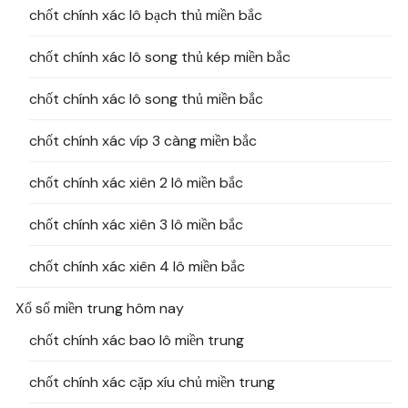
chốt chính xác lô bạch thủ miền bắc
chốt chính xác lô song thủ kép miền bắc
chốt chính xác lô song thủ miền bắc
chốt chính xác víp 3 càng miền bắc
chốt chính xác xiên 2 lô miền bắc
chốt chính xác xiên 3 lô miền bắc
chốt chính xác xiên 4 lô miền bắc
Xổ số miền trung hôm nay
chốt chính xác bao lô miền trung
chốt chính xác cặp xíu chủ miền trung