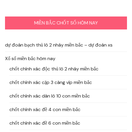
MIỀN BẮC CHỐT SỐ HÔM NAY
dự đoán bạch thủ lô 2 nháy miền bắc – dự đoán xs
Xổ số miền bắc hôm nay
chốt chính xác độc thủ lô 2 nháy miền bắc
chốt chính xác cặp 3 càng víp miền bắc
chốt chính xác dàn lô 10 con miền bắc
chốt chính xác đề 4 con miền bắc
chốt chính xác đề 6 con miền bắc