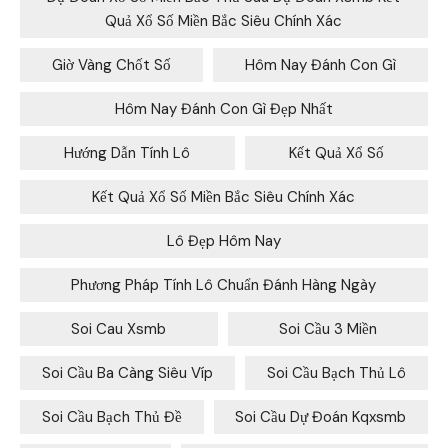
Quả Xổ Số Miền Bắc Siêu Chính Xác
Giờ Vàng Chốt Số
Hôm Nay Đánh Con Gì
Hôm Nay Đánh Con Gì Đẹp Nhất
Hướng Dẫn Tính Lô
Kết Quả Xổ Số
Kết Quả Xổ Số Miền Bắc Siêu Chính Xác
Lô Đẹp Hôm Nay
Phương Pháp Tính Lô Chuẩn Đánh Hàng Ngày
Soi Cau Xsmb
Soi Cầu 3 Miền
Soi Cầu Ba Càng Siêu Víp
Soi Cầu Bạch Thủ Lô
Soi Cầu Bạch Thủ Đề
Soi Cầu Dự Đoán Kqxsmb