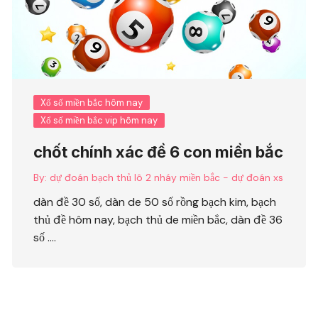
Xổ số miền bắc hôm nay
Xổ số miền bắc vip hôm nay
chốt chính xác đề 6 con miền bắc
By:
dự đoán bạch thủ lô 2 nháy miền bắc - dự đoán xs
dàn đề 30 số, dàn de 50 số rồng bạch kim, bạch
thủ đề hôm nay, bạch thủ de miền bắc, dàn đề 36
số ….