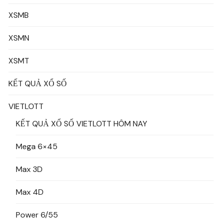
XSMB
XSMN
XSMT
KẾT QUẢ XỔ SỐ
VIETLOTT
KẾT QUẢ XỔ SỐ VIETLOTT HÔM NAY
Mega 6×45
Max 3D
Max 4D
Power 6/55