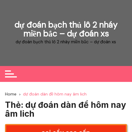
Skip
to
content
dự đoán bạch thủ lô 2 nháy
miền bắc – dự đoán xs
dự đoán bạch thủ lô 2 nháy miền bắc – dự đoán xs
Home
dự đoán dàn đề hôm nay âm lich
Thẻ:
dự đoán dàn đề hôm nay
âm lich