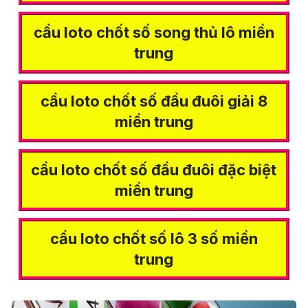
cầu loto chốt số song thủ lô miền
trung
cầu loto chốt số đầu đuôi giải 8
miền trung
cầu loto chốt số đầu đuôi đặc biệt
miền trung
cầu loto chốt số lô 3 số miền
trung