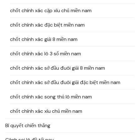
chốt chính xác cặp xíu chủ miền nam
chốt chính xác đặc biệt miền nam
chốt chính xác giải 8 miền nam
chốt chính xác lô 3 số miền nam
chốt chính xác sớ đầu đuôi giải 8 miền nam
chốt chính xác sớ đầu đuôi giải đặc biệt miền nam
chốt chính xác song thủ lô miền nam
chốt chính xác xíu chủ miền nam
Bí quyết chiến thắng
Cánh soi lô đề tối nay