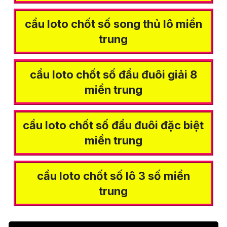
cầu loto chốt số song thủ lô miền
trung
cầu loto chốt số đầu đuôi giải 8
miền trung
cầu loto chốt số đầu đuôi đặc biệt
miền trung
cầu loto chốt số lô 3 số miền
trung