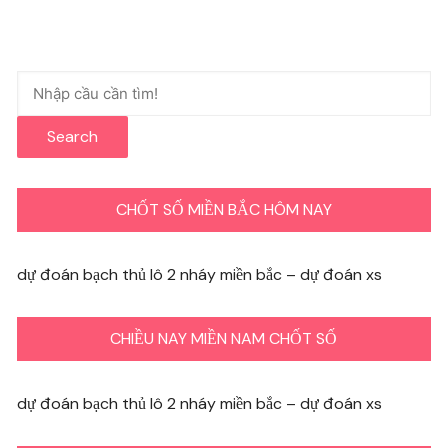
Search
CHỐT SỐ MIỀN BẮC HÔM NAY
dự đoán bạch thủ lô 2 nháy miền bắc – dự đoán xs
CHIỀU NAY MIỀN NAM CHỐT SỐ
dự đoán bạch thủ lô 2 nháy miền bắc – dự đoán xs