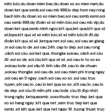
miền bắc
,
du doan mien bac
,
du doan xo so mien nam
,
du
doan ket qua sxmb
,
soi cau mb 888
,
lo dep hom nay
,
rong
bach kim du doan xo so mien bac
,
soi cau sxmb
,
xsmn
,
soi
cau xsmb 888
,
dự đoán xổ số miền bắc
,
soi cau mb vip
,
du
doan ket qua
,
xsmb minh ngoc
,
kết quả
,
ket qua
,
kết quả xổ
số
,
kqxs
,
kết quả xổ số miền bắc
,
xổ số miền bắc
,
lô đề
,
dự
đoán kết quả xổ số
,
ketqua net soi cau
,
soi cau an giang
,
m soi cau lo de
,
soi cau 24h
,
cap lo dep
,
soi cau rong
,
cách soi cầu
,
soi ket qua
,
thongke soicau
,
cách soi cầu
đề
,
soi so de
,
soi cầu kết quả xổ số
,
soi cau lo to xo so
,
soicau lode
,
soi câu lô tinh câu đê
,
cau lo de chuan
,
soicau thongke
,
soi cau de
,
soi cau mien phi trong ngay
,
soi cau an 5 ngay
,
cach soi cau xo so
,
soi cau truc
tuyen
,
sôi cau lo
,
cau lo ket qua xo so
,
s0i cau lo
,
cau lo
de dep
,
soi cầu lô miễn phí
,
cau lode
,
cầu lô đẹp nhất
trong ngày
,
ketquaxsmb
,
xosothudo truc tiep
,
ket qua
xo so hang ngay
,
kết qua net
,
xem truc tiep ket qua
xsmb
,
sô kêt qua
,
ket qua net ngay 16
,
tuong thuat truc