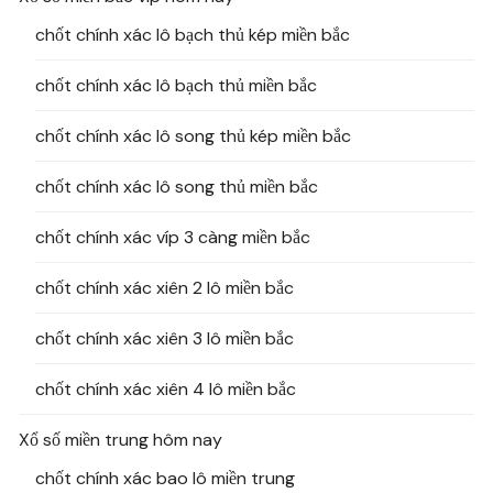
chốt chính xác lô bạch thủ kép miền bắc
chốt chính xác lô bạch thủ miền bắc
chốt chính xác lô song thủ kép miền bắc
chốt chính xác lô song thủ miền bắc
chốt chính xác víp 3 càng miền bắc
chốt chính xác xiên 2 lô miền bắc
chốt chính xác xiên 3 lô miền bắc
chốt chính xác xiên 4 lô miền bắc
Xổ số miền trung hôm nay
chốt chính xác bao lô miền trung