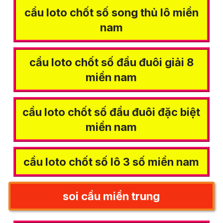
cầu loto chốt số song thủ lô miền
nam
cầu loto chốt số đầu đuôi giải 8
miền nam
cầu loto chốt số đầu đuôi đặc biệt
miền nam
cầu loto chốt số lô 3 số miền nam
soi cầu miền trung