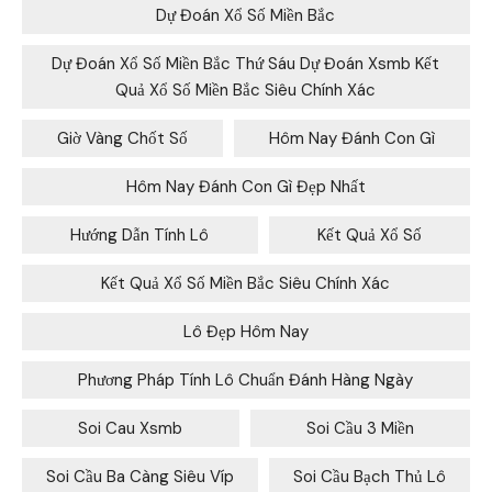
Dự Đoán Xổ Số Miền Bắc
Dự Đoán Xổ Số Miền Bắc Thứ Sáu Dự Đoán Xsmb Kết
Quả Xổ Số Miền Bắc Siêu Chính Xác
Giờ Vàng Chốt Số
Hôm Nay Đánh Con Gì
Hôm Nay Đánh Con Gì Đẹp Nhất
Hướng Dẫn Tính Lô
Kết Quả Xổ Số
Kết Quả Xổ Số Miền Bắc Siêu Chính Xác
Lô Đẹp Hôm Nay
Phương Pháp Tính Lô Chuẩn Đánh Hàng Ngày
Soi Cau Xsmb
Soi Cầu 3 Miền
Soi Cầu Ba Càng Siêu Víp
Soi Cầu Bạch Thủ Lô