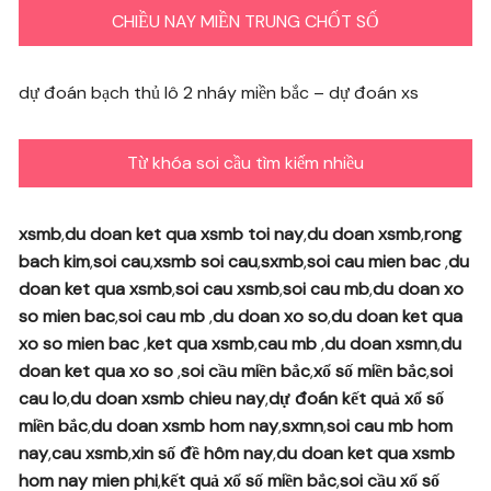
CHIỀU NAY MIỀN TRUNG CHỐT SỐ
dự đoán bạch thủ lô 2 nháy miền bắc – dự đoán xs
Từ khóa soi cầu tìm kiếm nhiều
xsmb
,
du doan ket qua xsmb toi nay
,
du doan xsmb
,
rong
bach kim
,
soi cau
,
xsmb soi cau
,
sxmb
,
soi cau mien bac
,
du
doan ket qua xsmb
,
soi cau xsmb
,
soi cau mb
,
du doan xo
so mien bac
,
soi cau mb
,
du doan xo so
,
du doan ket qua
xo so mien bac
,
ket qua xsmb
,
cau mb
,
du doan xsmn
,
du
doan ket qua xo so
,
soi cầu miền bắc
,
xổ số miền bắc
,
soi
cau lo
,
du doan xsmb chieu nay
,
dự đoán kết quả xổ số
miền bắc
,
du doan xsmb hom nay
,
sxmn
,
soi cau mb hom
nay
,
cau xsmb
,
xin số đề hôm nay
,
du doan ket qua xsmb
hom nay mien phi
,
kết quả xổ số miền bắc
,
soi cầu xổ số