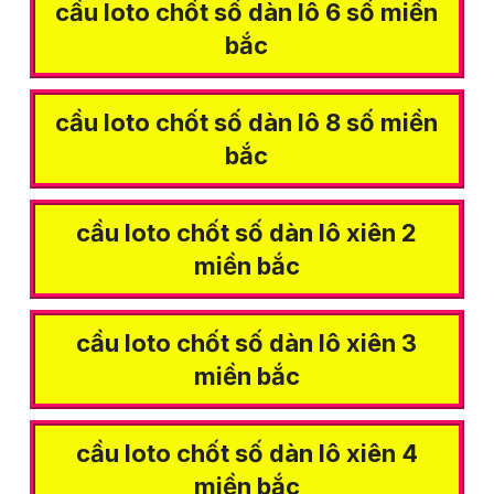
cầu loto chốt số dàn lô 6 số miền
bắc
cầu loto chốt số dàn lô 8 số miền
bắc
cầu loto chốt số dàn lô xiên 2
miền bắc
cầu loto chốt số dàn lô xiên 3
miền bắc
cầu loto chốt số dàn lô xiên 4
miền bắc