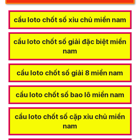
cầu loto chốt số xỉu chủ miền nam
cầu loto chốt số giải đặc biệt miền
nam
cầu loto chốt số giải 8 miền nam
cầu loto chốt số bao lô miền nam
cầu loto chốt số cặp xỉu chủ miền
nam