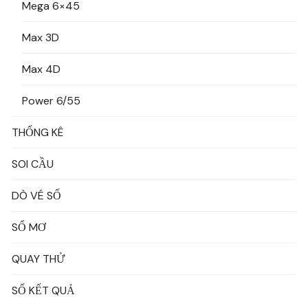
Mega 6×45
Max 3D
Max 4D
Power 6/55
THỐNG KÊ
SOI CẦU
DÒ VÉ SỐ
SỔ MƠ
QUAY THỬ
SỐ KẾT QUẢ