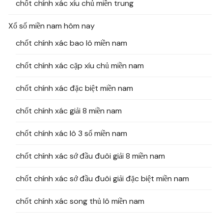
chốt chính xác xíu chủ miền trung
Xổ số miền nam hôm nay
chốt chính xác bao lô miền nam
chốt chính xác cặp xíu chủ miền nam
chốt chính xác đặc biệt miền nam
chốt chính xác giải 8 miền nam
chốt chính xác lô 3 số miền nam
chốt chính xác sớ đầu đuôi giải 8 miền nam
chốt chính xác sớ đầu đuôi giải đặc biệt miền nam
chốt chính xác song thủ lô miền nam