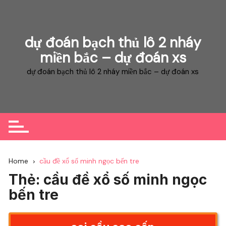
Skip
to
content
dự đoán bạch thủ lô 2 nháy
miền bắc – dự đoán xs
dự đoán bạch thủ lô 2 nháy miền bắc – dự đoán xs
Home
cầu đề xổ số minh ngọc bến tre
Thẻ:
cầu đề xổ số minh ngọc
bến tre