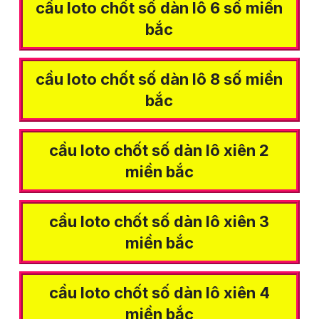
cầu loto chốt số dàn lô 6 số miền
bắc
cầu loto chốt số dàn lô 8 số miền
bắc
cầu loto chốt số dàn lô xiên 2
miền bắc
cầu loto chốt số dàn lô xiên 3
miền bắc
cầu loto chốt số dàn lô xiên 4
miền bắc