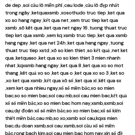
de dep
,
soi cầu lô miễn phí
,
cau lode
,
cầu lô đẹp nhất
trong ngày
,
ketquaxsmb
,
xosothudo truc tiep
,
ket qua
xo so hang ngay
,
kết qua net
,
xem truc tiep ket qua
xsmb
,
sô kêt qua
,
ket qua net ngay 16
,
tuong thuat truc
tiep ket qua xsmb
,
xem kq xsmb truc tiep
,
ket qua xsmb
hang ngay
,
ket qua net 24h
,
ket qua hang ngay
,
tuong
thuat truc tiep xstd
,
xô so kien thiet
,
so kết quả
,
net ket
qua
,
ketquaso
,
ket qua xo so kien thiet 3 mien nhanh
nhat
,
kqxsmb hang ngay
,
ket qua 8
,
ket qua xo so mot
thang
,
kêt quả xo so
,
ket qua o
,
ket qua xo so 3
,
ket so
,
xo ket qua xsmb
,
kết qua xô số
,
ket qua xi
,
kêt qua sx
,
xem ket qua nhieu ngay
,
xổ số miền bắc
,
xo so mien
bac
,
so so mien bac
,
soi cau mb
,
soi cau mien bac
,
kết quả
xổ số miền bắc
,
xo so mien bac hom nay
,
xsmb
,
sxmb
,
soi
cau
,
dự đoán xổ số miền bắc
,
so xo mien bac
,
xổ số kiến
thiết miền bắc
,
cau mb
,
so xo
,
xsmb soi cau
,
kqxs mien
bac
,
du doan xsmb
,
soi cau xsmb
,
soi cầu xổ số miền
bắc
,
rong bach kim
,
soi cau mien bac hom nay
,
xin số đề