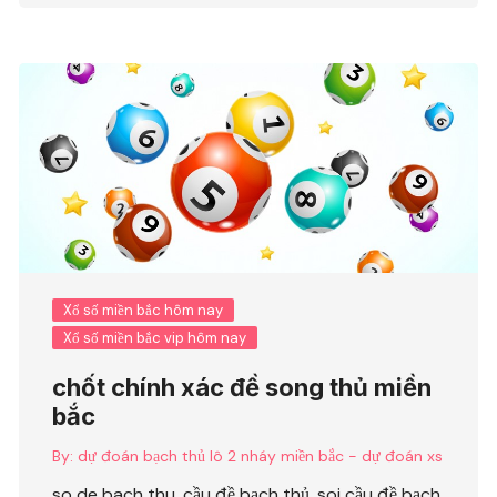
Xổ số miền bắc hôm nay
Xổ số miền bắc vip hôm nay
chốt chính xác đề song thủ miền
bắc
By:
dự đoán bạch thủ lô 2 nháy miền bắc - dự đoán xs
so de bach thu, cầu đề bạch thủ, soi cầu đề bạch