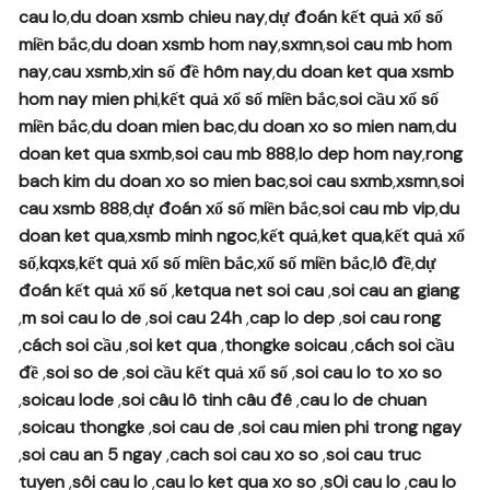
cau lo
,
du doan xsmb chieu nay
,
dự đoán kết quả xổ số
miền bắc
,
du doan xsmb hom nay
,
sxmn
,
soi cau mb hom
nay
,
cau xsmb
,
xin số đề hôm nay
,
du doan ket qua xsmb
hom nay mien phi
,
kết quả xổ số miền bắc
,
soi cầu xổ số
miền bắc
,
du doan mien bac
,
du doan xo so mien nam
,
du
doan ket qua sxmb
,
soi cau mb 888
,
lo dep hom nay
,
rong
bach kim du doan xo so mien bac
,
soi cau sxmb
,
xsmn
,
soi
cau xsmb 888
,
dự đoán xổ số miền bắc
,
soi cau mb vip
,
du
doan ket qua
,
xsmb minh ngoc
,
kết quả
,
ket qua
,
kết quả xổ
số
,
kqxs
,
kết quả xổ số miền bắc
,
xổ số miền bắc
,
lô đề
,
dự
đoán kết quả xổ số
,
ketqua net soi cau
,
soi cau an giang
,
m soi cau lo de
,
soi cau 24h
,
cap lo dep
,
soi cau rong
,
cách soi cầu
,
soi ket qua
,
thongke soicau
,
cách soi cầu
đề
,
soi so de
,
soi cầu kết quả xổ số
,
soi cau lo to xo so
,
soicau lode
,
soi câu lô tinh câu đê
,
cau lo de chuan
,
soicau thongke
,
soi cau de
,
soi cau mien phi trong ngay
,
soi cau an 5 ngay
,
cach soi cau xo so
,
soi cau truc
tuyen
,
sôi cau lo
,
cau lo ket qua xo so
,
s0i cau lo
,
cau lo