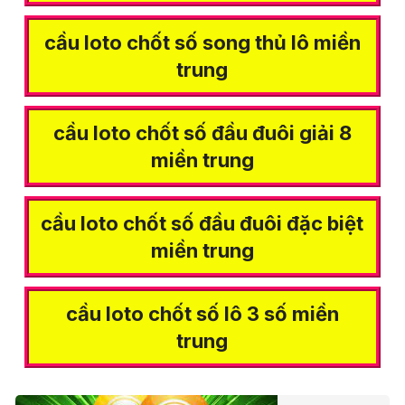
cầu loto chốt số song thủ lô miền
trung
cầu loto chốt số đầu đuôi giải 8
miền trung
cầu loto chốt số đầu đuôi đặc biệt
miền trung
cầu loto chốt số lô 3 số miền
trung