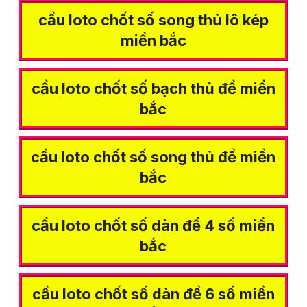
cầu loto chốt số song thủ lô kép
miền bắc
cầu loto chốt số bạch thủ đề miền
bắc
cầu loto chốt số song thủ đề miền
bắc
cầu loto chốt số dàn đề 4 số miền
bắc
cầu loto chốt số dàn đề 6 số miền