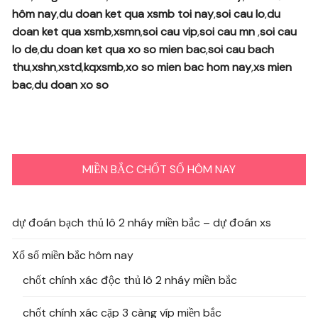
hôm nay
,
du doan ket qua xsmb toi nay
,
soi cau lo
,
du
doan ket qua xsmb
,
xsmn
,
soi cau vip
,
soi cau mn
,
soi cau
lo de
,
du doan ket qua xo so mien bac
,
soi cau bach
thu
,
xshn
,
xstd
,
kqxsmb
,
xo so mien bac hom nay
,
xs mien
bac
,
du doan xo so
MIỀN BẮC CHỐT SỐ HÔM NAY
dự đoán bạch thủ lô 2 nháy miền bắc – dự đoán xs
Xổ số miền bắc hôm nay
chốt chính xác độc thủ lô 2 nháy miền bắc
chốt chính xác cặp 3 càng víp miền bắc