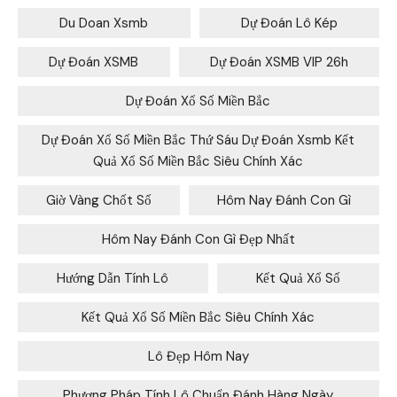
Du Doan Xsmb
Dự Đoán Lô Kép
Dự Đoán XSMB
Dự Đoán XSMB VIP 26h
Dự Đoán Xổ Số Miền Bắc
Dự Đoán Xổ Số Miền Bắc Thứ Sáu Dự Đoán Xsmb Kết
Quả Xổ Số Miền Bắc Siêu Chính Xác
Giờ Vàng Chốt Số
Hôm Nay Đánh Con Gì
Hôm Nay Đánh Con Gì Đẹp Nhất
Hướng Dẫn Tính Lô
Kết Quả Xổ Số
Kết Quả Xổ Số Miền Bắc Siêu Chính Xác
Lô Đẹp Hôm Nay
Phương Pháp Tính Lô Chuẩn Đánh Hàng Ngày