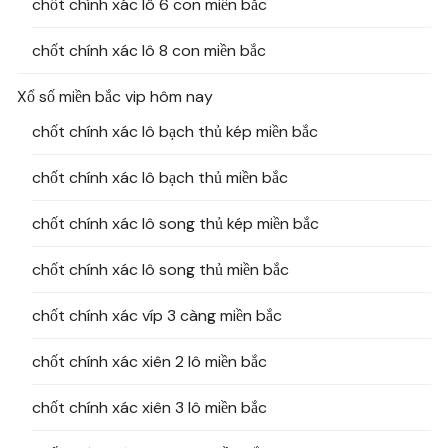
chốt chính xác lô 6 con miền bắc
chốt chính xác lô 8 con miền bắc
Xổ số miền bắc vip hôm nay
chốt chính xác lô bạch thủ kép miền bắc
chốt chính xác lô bạch thủ miền bắc
chốt chính xác lô song thủ kép miền bắc
chốt chính xác lô song thủ miền bắc
chốt chính xác víp 3 càng miền bắc
chốt chính xác xiên 2 lô miền bắc
chốt chính xác xiên 3 lô miền bắc