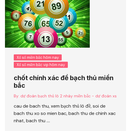
Xổ số miền bắc hôm nay
Xổ số miền bắc vip hôm nay
chốt chính xác đề bạch thủ miền
bắc
By:
dự đoán bạch thủ lô 2 nháy miền bắc - dự đoán xs
cau de bach thu, xem bạch thủ lô đề, soi de
bach thu xo so mien bac, bach thu de chinh xac
nhat, bach thu ….