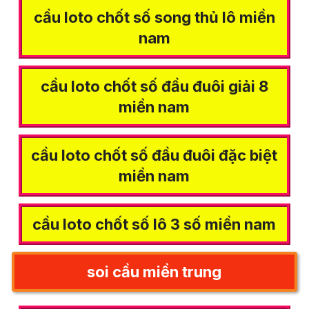
cầu loto chốt số song thủ lô miền
nam
cầu loto chốt số đầu đuôi giải 8
miền nam
cầu loto chốt số đầu đuôi đặc biệt
miền nam
cầu loto chốt số lô 3 số miền nam
soi cầu miền trung