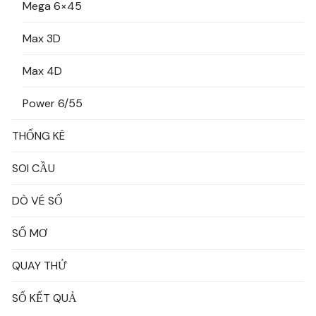
Mega 6×45
Max 3D
Max 4D
Power 6/55
THỐNG KÊ
SOI CẦU
DÒ VÉ SỐ
SỔ MƠ
QUAY THỬ
SỐ KẾT QUẢ