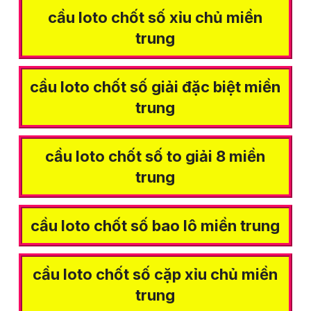
cầu loto chốt số xỉu chủ miền
trung
cầu loto chốt số giải đặc biệt miền
trung
cầu loto chốt số to giải 8 miền
trung
cầu loto chốt số bao lô miền trung
cầu loto chốt số cặp xỉu chủ miền
trung