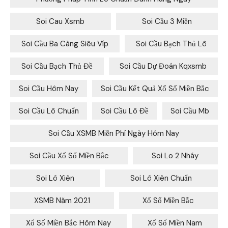
Soi Cau Xsmb
Soi Cầu 3 Miền
Soi Cầu Ba Càng Siêu Víp
Soi Cầu Bạch Thủ Lô
Soi Cầu Bạch Thủ Đề
Soi Cầu Dự Đoán Kqxsmb
Soi Cầu Hôm Nay
Soi Cầu Kết Quả Xổ Số Miền Bắc
Soi Cầu Lô Chuẩn
Soi Cầu Lô Đề
Soi Cầu Mb
Soi Cầu XSMB Miễn Phí Ngày Hôm Nay
Soi Cầu Xổ Số Miền Bắc
Soi Lo 2 Nháy
Soi Lô Xiên
Soi Lô Xiên Chuẩn
XSMB Năm 2021
Xổ Số Miền Bắc
Xổ Số Miền Bắc Hôm Nay
Xổ Số Miền Nam