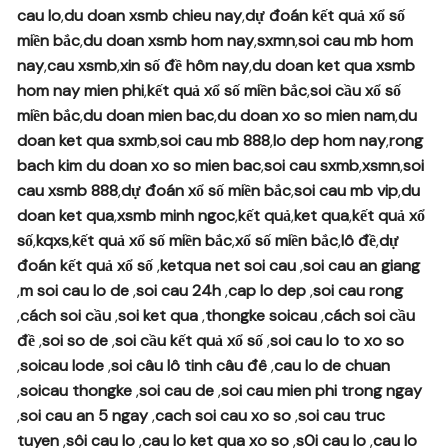
cau lo
,
du doan xsmb chieu nay
,
dự đoán kết quả xổ số
miền bắc
,
du doan xsmb hom nay
,
sxmn
,
soi cau mb hom
nay
,
cau xsmb
,
xin số đề hôm nay
,
du doan ket qua xsmb
hom nay mien phi
,
kết quả xổ số miền bắc
,
soi cầu xổ số
miền bắc
,
du doan mien bac
,
du doan xo so mien nam
,
du
doan ket qua sxmb
,
soi cau mb 888
,
lo dep hom nay
,
rong
bach kim du doan xo so mien bac
,
soi cau sxmb
,
xsmn
,
soi
cau xsmb 888
,
dự đoán xổ số miền bắc
,
soi cau mb vip
,
du
doan ket qua
,
xsmb minh ngoc
,
kết quả
,
ket qua
,
kết quả xổ
số
,
kqxs
,
kết quả xổ số miền bắc
,
xổ số miền bắc
,
lô đề
,
dự
đoán kết quả xổ số
,
ketqua net soi cau
,
soi cau an giang
,
m soi cau lo de
,
soi cau 24h
,
cap lo dep
,
soi cau rong
,
cách soi cầu
,
soi ket qua
,
thongke soicau
,
cách soi cầu
đề
,
soi so de
,
soi cầu kết quả xổ số
,
soi cau lo to xo so
,
soicau lode
,
soi câu lô tinh câu đê
,
cau lo de chuan
,
soicau thongke
,
soi cau de
,
soi cau mien phi trong ngay
,
soi cau an 5 ngay
,
cach soi cau xo so
,
soi cau truc
tuyen
,
sôi cau lo
,
cau lo ket qua xo so
,
s0i cau lo
,
cau lo