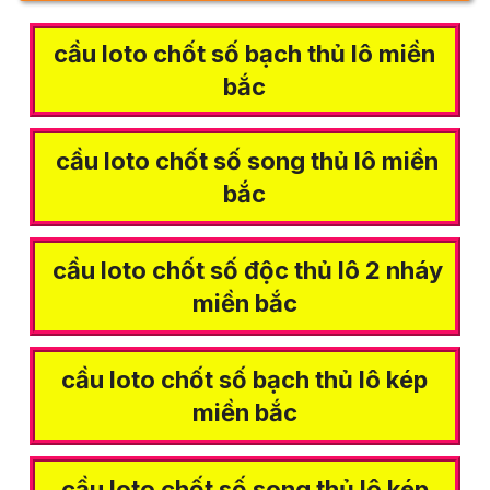
cầu loto chốt số bạch thủ lô miền
bắc
cầu loto chốt số song thủ lô miền
bắc
cầu loto chốt số độc thủ lô 2 nháy
miền bắc
cầu loto chốt số bạch thủ lô kép
miền bắc
cầu loto chốt số song thủ lô kép