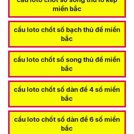
miền bắc
cầu loto chốt số bạch thủ đề miền
bắc
cầu loto chốt số song thủ đề miền
bắc
cầu loto chốt số dàn đề 4 số miền
bắc
cầu loto chốt số dàn đề 6 số miền
bắc