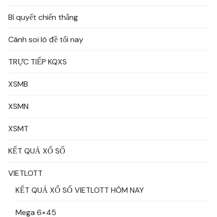
Bí quyết chiến thắng
Cánh soi lô đề tối nay
TRỰC TIẾP KQXS
XSMB
XSMN
XSMT
KẾT QUẢ XỔ SỐ
VIETLOTT
KẾT QUẢ XỔ SỐ VIETLOTT HÔM NAY
Mega 6×45