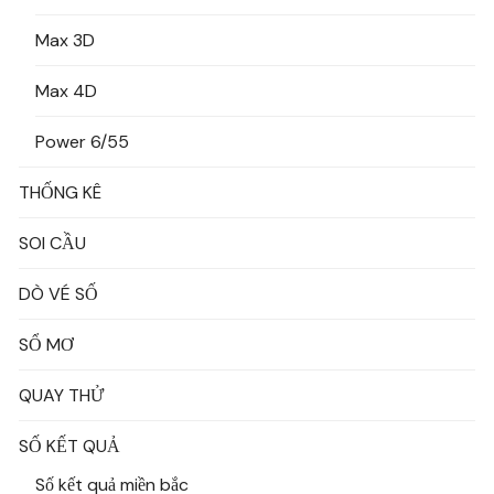
Max 3D
Max 4D
Power 6/55
THỐNG KÊ
SOI CẦU
DÒ VÉ SỐ
SỔ MƠ
QUAY THỬ
SỐ KẾT QUẢ
Số kết quả miền bắc