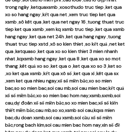
trong ngày
,
ketquaxsmb
,
xosothudo truc tiep
,
ket qua
xo so hang ngay
,
kết qua net
,
xem truc tiep ket qua
xsmb
,
sô kêt qua
,
ket qua net ngay 16
,
tuong thuat truc
tiep ket qua xsmb
,
xem kq xsmb truc tiep
,
ket qua xsmb
hang ngay
,
ket qua net 24h
,
ket qua hang ngay
,
tuong
thuat truc tiep xstd
,
xô so kien thiet
,
so kết quả
,
net ket
qua
,
ketquaso
,
ket qua xo so kien thiet 3 mien nhanh
nhat
,
kqxsmb hang ngay
,
ket qua 8
,
ket qua xo so mot
thang
,
kêt quả xo so
,
ket qua o
,
ket qua xo so 3
,
ket so
,
xo ket qua xsmb
,
kết qua xô số
,
ket qua xi
,
kêt qua sx
,
xem ket qua nhieu ngay
,
xổ số miền bắc
,
xo so mien
bac
,
so so mien bac
,
soi cau mb
,
soi cau mien bac
,
kết quả
xổ số miền bắc
,
xo so mien bac hom nay
,
xsmb
,
sxmb
,
soi
cau
,
dự đoán xổ số miền bắc
,
so xo mien bac
,
xổ số kiến
thiết miền bắc
,
cau mb
,
so xo
,
xsmb soi cau
,
kqxs mien
bac
,
du doan xsmb
,
soi cau xsmb
,
soi cầu xổ số miền
bắc
,
rong bach kim
,
soi cau mien bac hom nay
,
xin số đề