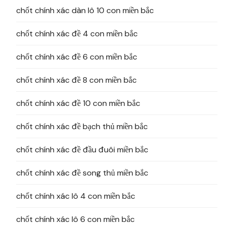
chốt chính xác dàn lô 10 con miền bắc
chốt chính xác đề 4 con miền bắc
chốt chính xác đề 6 con miền bắc
chốt chính xác đề 8 con miền bắc
chốt chính xác đề 10 con miền bắc
chốt chính xác đề bạch thủ miền bắc
chốt chính xác đề đầu đuôi miền bắc
chốt chính xác đề song thủ miền bắc
chốt chính xác lô 4 con miền bắc
chốt chính xác lô 6 con miền bắc