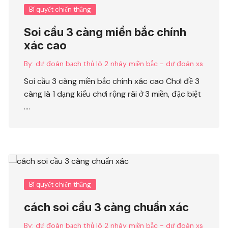
Bí quyết chiến thắng
Soi cầu 3 càng miền bắc chính
xác cao
By:
dự đoán bạch thủ lô 2 nháy miền bắc - dự đoán xs
Soi cầu 3 càng miền bắc chính xác cao Chơi đề 3
càng là 1 dạng kiểu chơi rộng rãi ở 3 miền, đặc biệt
….
Bí quyết chiến thắng
cách soi cầu 3 càng chuẩn xác
By:
dự đoán bạch thủ lô 2 nháy miền bắc - dự đoán xs