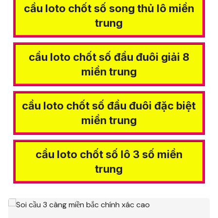
cầu loto chốt số song thủ lô miền
trung
cầu loto chốt số đầu đuôi giải 8
miền trung
cầu loto chốt số đầu đuôi đặc biệt
miền trung
cầu loto chốt số lô 3 số miền
trung