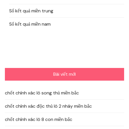
Số kết quả miền trung
Số kết quả miền nam
Bài viết mới
chốt chính xác lô song thủ miền bắc
chốt chính xác độc thủ lô 2 nháy miền bắc
chốt chính xác lô 8 con miền bắc